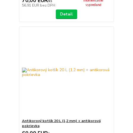
70,00 EUR
momentálne
/
ks
vypredané
56,91 EUR
bez DPH
Detail
Antikorový kotlík 20 L (1,2 mm) + antikorová
pokrievka