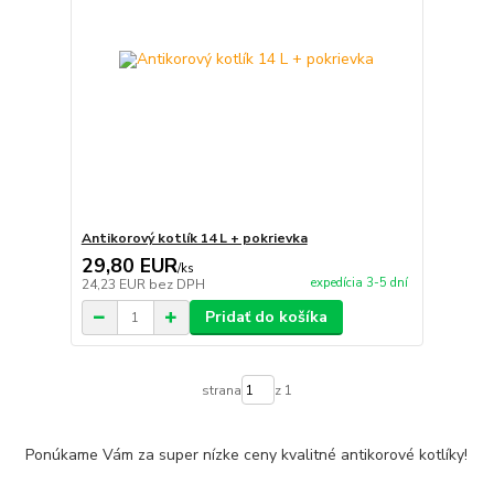
Antikorový kotlík 14 L + pokrievka
29,80 EUR
/
ks
expedícia 3-5 dní
24,23 EUR
bez DPH
Pridať do košíka
strana
z 1
Ponúkame Vám za super nízke ceny kvalitné antikorové kotlíky!