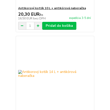
Antikorový kotlík 10 L + antikórová naberačka
20,30 EUR
/
ks
expedícia 3-5 dní
16,50 EUR
bez DPH
Pridať do košíka