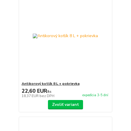
Antikorový kotlík 8 L + pokrievka
22,60 EUR
/
ks
expedícia 3-5 dní
18,37 EUR
bez DPH
Zvoliť variant