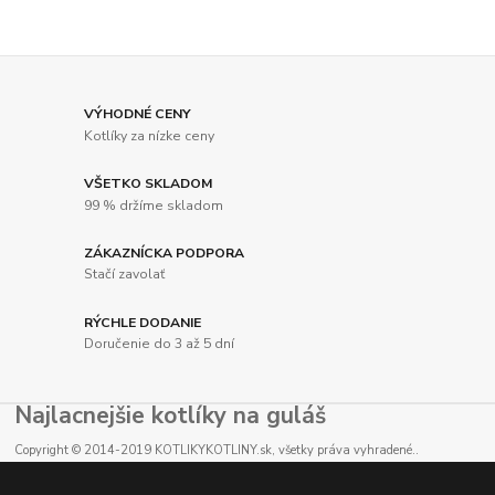
VÝHODNÉ CENY
Kotlíky za nízke ceny
VŠETKO SKLADOM
99 % držíme skladom
ZÁKAZNÍCKA PODPORA
Stačí zavolať
RÝCHLE DODANIE
Doručenie do 3 až 5 dní
Najlacnejšie kotlíky na guláš
Copyright © 2014-2019 KOTLIKYKOTLINY.sk, všetky práva vyhradené..