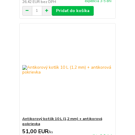
expedícia 3-5 dní
26,42 EUR
bez DPH
Pridať do košíka
Antikorový kotlík 10 L (1,2 mm) + antikorová
pokrievka
51,00 EUR
/
ks