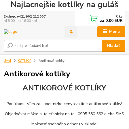
Najlacnejšie kotlíky na guláš
0
ks
E-shop: +421 902 212 007
za
0,00 EUR
od 8:00 - do 16:00 hod
Menu
Hľadať
Úvod
KOTLÍKY
Antikorové kotlíky
Antikorové kotlíky
ANTIKOROVÉ KOTLÍKY
Ponúkame Vám za super nízke ceny kvalitné antikorové kotlíky!
Objednávať môžte aj telefonicky na tel: 0905 580 562 alebo SMS
Možnosť osobného odberu v sklade!