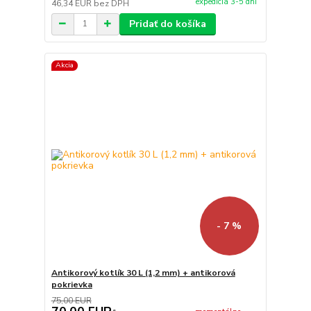
expedícia 3-5 dní
46,34 EUR
bez DPH
Pridať do košíka
Akcia
- 7 %
Antikorový kotlík 30 L (1,2 mm) + antikorová
pokrievka
75,00 EUR