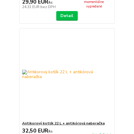
29,90 EUR
momentálne
/
ks
vypredané
24,31 EUR
bez DPH
Detail
Antikorový kotlík 22 L + antikórová naberačka
32,50 EUR
/
ks