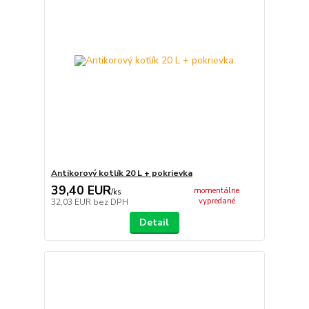
Antikorový kotlík 20 L + pokrievka
39,40 EUR
momentálne
/
ks
vypredané
32,03 EUR
bez DPH
Detail