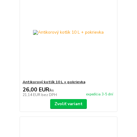
Antikorový kotlík 10 L + pokrievka
26,00 EUR
/
ks
expedícia 3-5 dní
21,14 EUR
bez DPH
Zvoliť variant