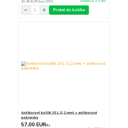
expedícia 3-5 dní
41,46 EUR
bez DPH
Pridať do košíka
Antikorový kotlík 15 L (1,2 mm) + antikorová
pokrievka
57,00 EUR
/
ks