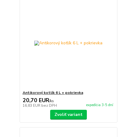
Antikorový kotlík 6 L + pokrievka
20,70 EUR
/
ks
expedícia 3-5 dní
16,83 EUR
bez DPH
Zvoliť variant