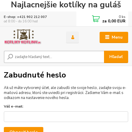
Najlacnejšie kotlíky na guláš
0
ks
E-shop: +421 902 212 007
za
0,00 EUR
od 8:00 - do 16:00 hod
Menu
Hľadať
Zabudnuté heslo
Ak už máte vytvorený účet, ale zabudli ste svoje heslo, zadajte svoju e-
mailovú adresu, ktorú ste uviedli pri registrácii. Zašleme Vám e-mail s
odkazom na nastavenie nového hesla.
Váš e-mail: