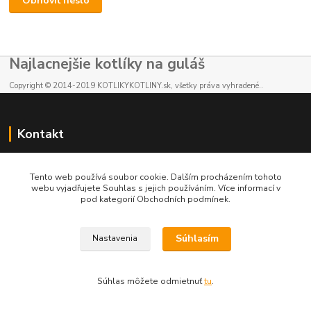
Obnoviť heslo
Najlacnejšie kotlíky na guláš
Copyright © 2014-2019 KOTLIKYKOTLINY.sk, všetky práva vyhradené..
Kontakt
E-shop: +421 902 212 007
Tento web používá soubor cookie. Dalším procházením tohoto
od 8:00 - do 16:00 hod
webu vyjadřujete Souhlas s jejich používáním. Více informací v
pod kategorií Obchodních podmínek.
info@kotlikykotliny.sk
Súhlasím
Nastavenia
Súhlas môžete odmietnuť
tu
.
Vytvorené na
Eshop-rychlo.sk