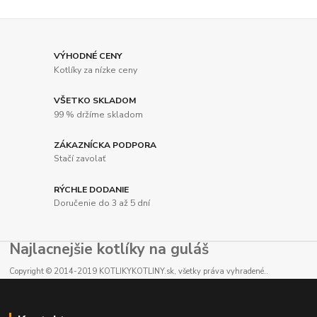
VÝHODNÉ CENY
Kotlíky za nízke ceny
VŠETKO SKLADOM
99 % držíme skladom
ZÁKAZNÍCKA PODPORA
Stačí zavolať
RÝCHLE DODANIE
Doručenie do 3 až 5 dní
Najlacnejšie kotlíky na guláš
Copyright © 2014-2019 KOTLIKYKOTLINY.sk, všetky práva vyhradené..