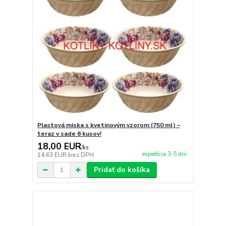
Plastová miska s kvetinovým vzorom (750 ml) –
teraz v sade 6 kusov!
18,00 EUR
/
ks
expedícia 3-5 dní
14,63 EUR
bez DPH
Pridať do košíka