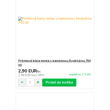
Prémiová biela miska s kamennou štruktúrou 750
ml
2,90 EUR
/
ks
expedícia 3-5 dní
2,36 EUR
bez DPH
Pridať do košíka