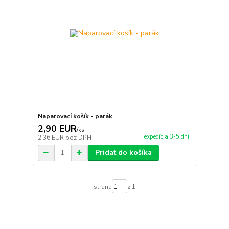
Naparovací košík - parák
2,90 EUR
/
ks
expedícia 3-5 dní
2,36 EUR
bez DPH
Pridať do košíka
strana
z 1