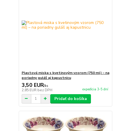
Plastová miska s kvetinovým vzorom (750 ml) – na
poriadny guláš aj kapustnicu
3,50 EUR
/
ks
expedícia 3-5 dní
2,85 EUR
bez DPH
Pridať do košíka