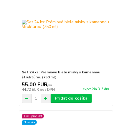
Set 24 ks: Prémiové biele misky s kamennou
štruktúrou (750 ml)
55,00 EUR
/
ks
expedícia 3-5 dní
44,72 EUR
bez DPH
Pridať do košíka
TOP produkt
Novinka