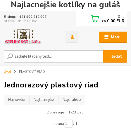
Najlacnejšie kotlíky na guláš
0
ks
E-shop: +421 902 212 007
za
0,00 EUR
od 8:00 - do 16:00 hod
Menu
Hľadať
Úvod
PLASTOVÝ RIAD
Jednorazový plastový riad
Najnovšie
Najlacnejšie
Najdrahšie
Zobrazujem 1-23 z 23
strana
z 1