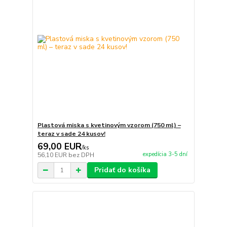
Plastová miska s kvetinovým vzorom (750 ml) –
teraz v sade 24 kusov!
69,00 EUR
/
ks
expedícia 3-5 dní
56,10 EUR
bez DPH
Pridať do košíka