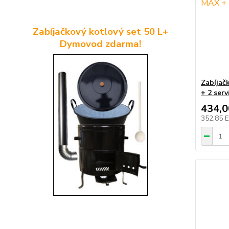
Zabíjačkový kotlový set 50 L+
Dymovod zdarma!
Zabíjač
+ 2 serv
434,
352,85 