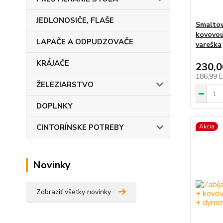
JEDLONOSIČE, FLAŠE
Smaltov
kovovou
LAPAČE A ODPUDZOVAČE
vareška
KRÁJAČE
230,
186,99 
ŽELEZIARSTVO
DOPLNKY
CINTORÍNSKE POTREBY
Akcia
Novinky
Zobraziť všetky novinky