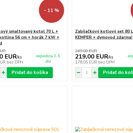
- 11 %
kový smaltovaný kotol 70 L +
Zabíjačkový kotlový set 80 
kotlina 56 cm + horák 7 kW +
KEMPER + dymovod zdarma!
d
EUR
249,00 EUR
00 EUR
219,00 EUR
expedícia 3-5
ex
/
ks
/
ks
dní
EUR
bez DPH
178,05 EUR
bez DPH
Pridať do košíka
Pridať do koš