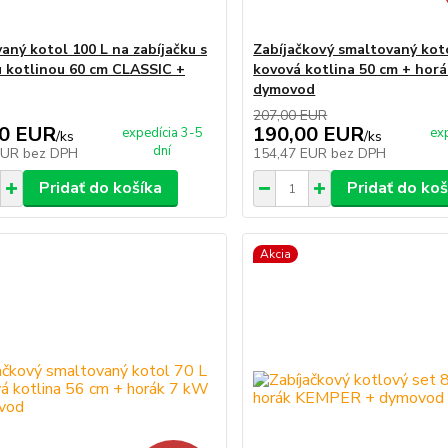
aný kotol 100 L na zabíjačku s
Zabíjačkový smaltovaný koto
 kotlinou 60 cm CLASSIC +
kovová kotlina 50 cm + hor
dymovod
207,00 EUR
00 EUR
190,00 EUR
expedícia 3-5
ex
/
ks
/
ks
dní
EUR
bez DPH
154,47 EUR
bez DPH
Pridať do košíka
Pridať do koš
Akcia