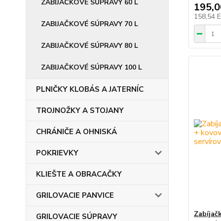
ZABIJAČKOVÉ SÚPRAVY 60 L
195,
158,54 
ZABIJAČKOVÉ SÚPRAVY 70 L
ZABIJAČKOVÉ SÚPRAVY 80 L
ZABIJAČKOVÉ SÚPRAVY 100 L
PLNIČKY KLOBÁS A JATERNÍC
TROJNOŽKY A STOJANY
CHRÁNIČE A OHNISKÁ
POKRIEVKY
KLIEŠTE A OBRACAČKY
GRILOVACIE PANVICE
Zabíjač
GRILOVACIE SÚPRAVY