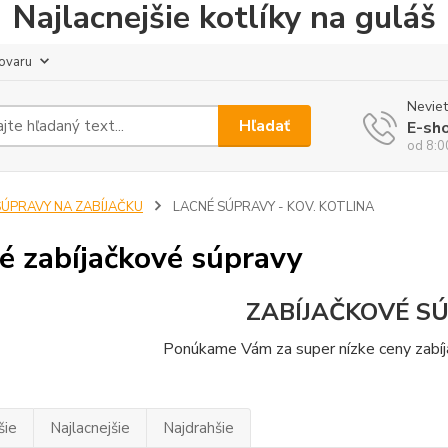
Najlacnejšie kotlíky na guláš
tovaru
Neviet
Hľadať
E-sh
od 8:0
SÚPRAVY NA ZABÍJAČKU
LACNÉ SÚPRAVY - KOV. KOTLINA
é zabíjačkové súpravy
ZABÍJAČKOVÉ S
Ponúkame Vám za super nízke ceny zabíj
šie
Najlacnejšie
Najdrahšie