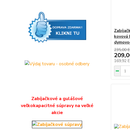
Zabíjač
kovová 
dymovo
235,00 
209,
169,92 
Zabíjačkové a gulášové
veľkokapacitné súpravy na veľké
akcie