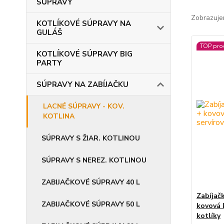
SÚPRAVY
Zobrazuje
KOTLÍKOVÉ SÚPRAVY NA
GULÁŠ
TOP pro
KOTLÍKOVÉ SÚPRAVY BIG
PARTY
SÚPRAVY NA ZABÍJAČKU
LACNÉ SÚPRAVY - KOV.
KOTLINA
SÚPRAVY S ŽIAR. KOTLINOU
SÚPRAVY S NEREZ. KOTLINOU
ZABIJAČKOVÉ SÚPRAVY 40 L
Zabíjač
ZABIJAČKOVÉ SÚPRAVY 50 L
kovová 
kotlíky