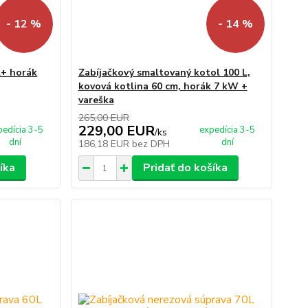
- 12 %
- 14 %
L+ horák
Zabíjačkový smaltovaný kotol 100 L,
kovová kotlina 60 cm, horák 7 kW +
vareška
265,00 EUR
229,00 EUR
pedícia 3-5
expedícia 3-5
/
ks
dní
dní
186,18 EUR
bez DPH
íka
Pridať do košíka