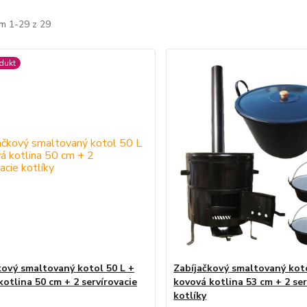
m 1-29 z 29
dukt
kový smaltovaný kotol 50 L +
Zabíjačkový smaltovaný koto
kotlina 50 cm + 2 servírovacie
kovová kotlina 53 cm + 2 ser
kotlíky