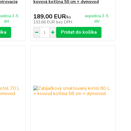
vírovacie
kovová kotlina 50 cm + dymovod
189,00 EUR
pedícia 3-5
expedícia 3-5
/
ks
dní
dní
153,66 EUR
bez DPH
íka
Pridať do košíka