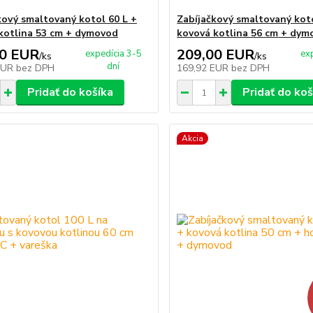
kový smaltovaný kotol 60 L +
Zabíjačkový smaltovaný koto
kotlina 53 cm + dymovod
kovová kotlina 56 cm + dym
00 EUR
209,00 EUR
expedícia 3-5
ex
/
ks
/
ks
dní
EUR
bez DPH
169,92 EUR
bez DPH
Pridať do košíka
Pridať do koš
Akcia