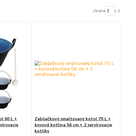
strana
z 1
l 60 L +
Zabíjačkový smaltovaný kotol 70 L +
vírovacie
kovová kotlina 56 cm + 2 servírovacie
kotlíky