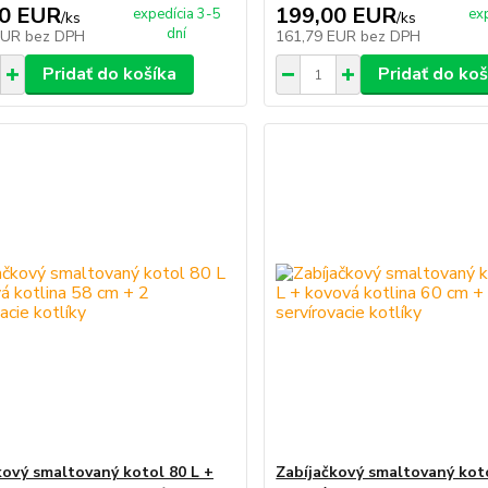
00 EUR
199,00 EUR
expedícia 3-5
ex
/
ks
/
ks
dní
EUR
bez DPH
161,79 EUR
bez DPH
Pridať do košíka
Pridať do koš
kový smaltovaný kotol 80 L +
Zabíjačkový smaltovaný koto