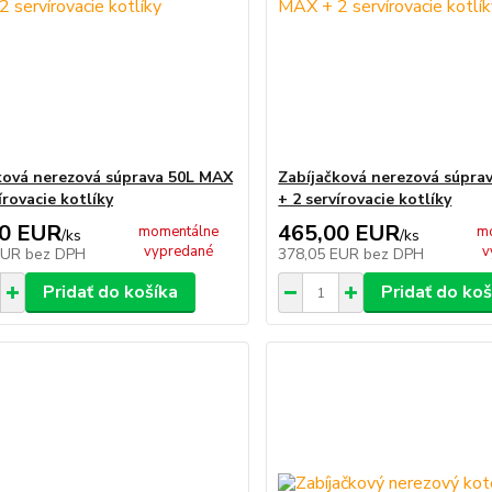
ková nerezová súprava 50L MAX
Zabíjačková nerezová súpra
írovacie kotlíky
+ 2 servírovacie kotlíky
00 EUR
465,00 EUR
momentálne
m
/
ks
/
ks
vypredané
v
EUR
bez DPH
378,05 EUR
bez DPH
Pridať do košíka
Pridať do koš