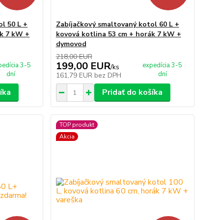
l 50 L +
Zabíjačkový smaltovaný kotol 60 L +
ák 7 kW +
kovová kotlina 53 cm + horák 7 kW +
dymovod
218,00 EUR
199,00 EUR
pedícia 3-5
expedícia 3-5
/
ks
dní
dní
161,79 EUR
bez DPH
íka
Pridať do košíka
TOP produkt
Akcia