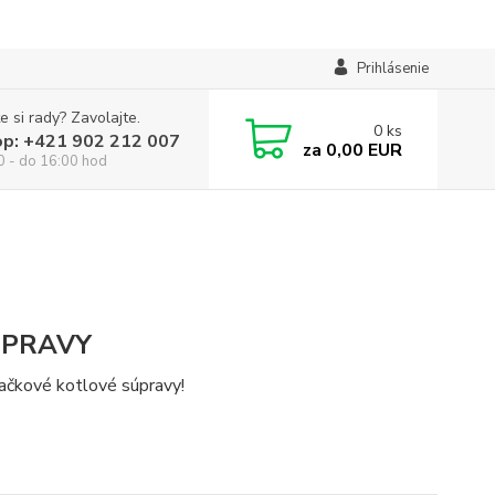
Prihlásenie
e si rady? Zavolajte.
0
ks
op: +421 902 212 007
za
0,00 EUR
0 - do 16:00 hod
ÚPRAVY
ačkové kotlové súpravy!