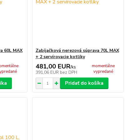
va 60L MAX
Zabíjačková nerezová súprava 70L MAX
+ 2 servírovacie kotlíky
481,00 EUR
omentálne
momentálne
/
ks
ypredané
vypredané
391,06 EUR
bez DPH
íka
Pridať do košíka