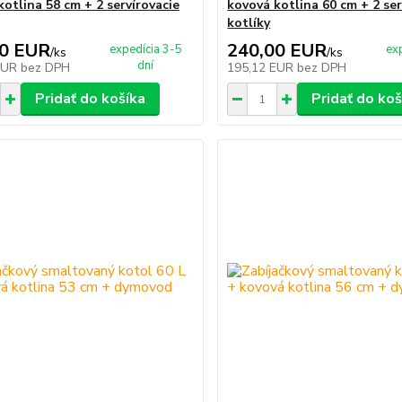
kotlina 58 cm + 2 servírovacie
kovová kotlina 60 cm + 2 ser
kotlíky
00 EUR
240,00 EUR
expedícia 3-5
ex
/
ks
/
ks
dní
EUR
bez DPH
195,12 EUR
bez DPH
Pridať do košíka
Pridať do koš