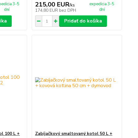
215,00 EUR
pedícia 3-5
expedícia 3-5
/
ks
dní
dní
174,80 EUR
bez DPH
íka
Pridať do košíka
l 100 L +
Zabíjačkový smaltovaný kotol 50 L +