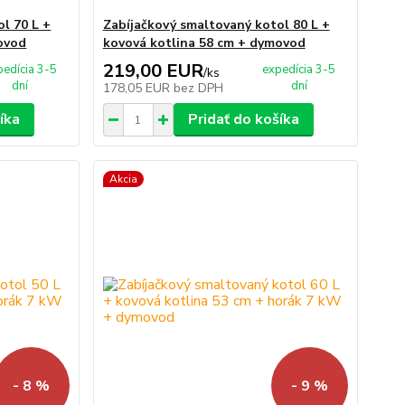
l 70 L +
Zabíjačkový smaltovaný kotol 80 L +
ovod
kovová kotlina 58 cm + dymovod
219,00 EUR
pedícia 3-5
expedícia 3-5
/
ks
dní
dní
178,05 EUR
bez DPH
íka
Pridať do košíka
Akcia
- 8 %
- 9 %