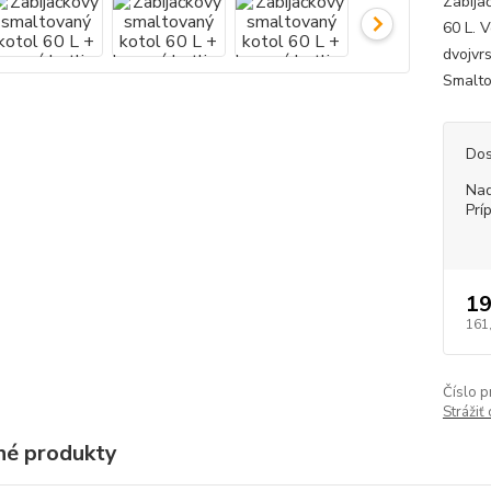
Zabija
60 L. 
dvojvr
Smaltov
Dos
Nad
Prí
19
161
Číslo p
Strážiť
é produkty