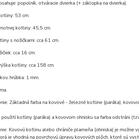
bsahuje: popolník, otváracie dvierka (+ záklopka na dvierka).
otliny: 53 cm.
otnej kotliny: 45,5 cm.
liny s nožičkami: cca 61 cm.
ičiek: cca 16 cm.
ýška kotliny: cca 158 cm.
 kov, hrúbka: 1 mm.
rna.
ie: Základná farba na kovové - železné kotline (paráka), kovovom
 použití kotliny (paráka) a kovovom ohnisku sa farba odstráni (tzv
ie: Kovovú kotlinu alebo chrániče plameňa (ohniska) je možne v
torá je vhodná na povrchovú úpravu kovových plôch, ktoré sú vys