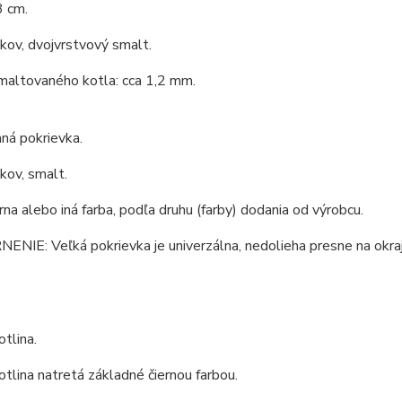
3 cm.
 kov, dvojvrstvový smalt.
maltovaného kotla: cca 1,2 mm.
ná pokrievka.
 kov, smalt.
erna alebo iná farba, podľa druhu (farby) dodania od výrobcu.
IE: Veľká pokrievka je univerzálna, nedolieha presne na okraj 
tlina.
tlina natretá základné čiernou farbou.