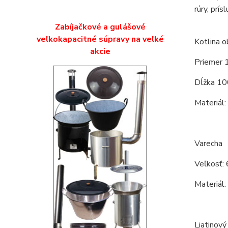
rúry, prís
Zabíjačkové a gulášové
veľkokapacitné súpravy na veľké
Kotlina o
akcie
Priemer 
Dĺžka 10
Materiál:
Varecha
Veľkosť: 
Materiál:
Liatinový