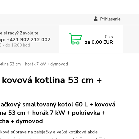
Prihlásenie
e si rady? Zavolajte.
0
ks
op: +421 902 212 007
za
0,00 EUR
0 - do 16:00 hod
otlina 53 cm + horák 7 kW + dymovod
 kovová kotlina 53 cm +
jačkový smaltovaný kotol 60 L + kovová
ina 53 cm + horák 7 kW + pokrievka +
cha + dymovod
čková súprava na zabíjačky a veľké kotlíkové akcie.