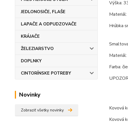
Výška: 3
JEDLONOSIČE, FLAŠE
Materiál:
LAPAČE A ODPUDZOVAČE
Hrúbka s
KRÁJAČE
Smaltova
ŽELEZIARSTVO
Materiál:
DOPLNKY
Farba: či
CINTORÍNSKE POTREBY
UPOZORNEN
Novinky
Kovová ko
Zobraziť všetky novinky
Kovová ko