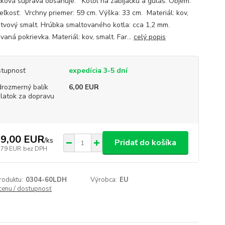
čková súprava obsahuje: Kotol na zabíjačku a guláš. Objem:
Veľkosť: Vrchny priemer: 59 cm. Výška: 33 cm. Materiál: kov,
stvový smalt. Hrúbka smaltovaného kotla: cca 1,2 mm.
aná pokrievka. Materiál: kov, smalt. Far...
celý popis
tupnosť
expedícia 3-5 dní
rozmerný balík
6,00 EUR
platok za dopravu
9,00 EUR
/
ks
Pridať do košíka
,79 EUR
bez DPH
roduktu:
0304-60LDH
Výrobca:
EU
 cenu / dostupnosť