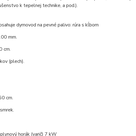
lušenstvo k tepelnej technike, a pod.).
bsahuje dymovod na pevné palivo: rúra s kĺbom
100 mm.
0 cm.
 kov (plech).
60 cm.
 smrek.
 plynový horák (varič) 7 kW