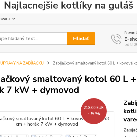
Najlacnejšie kotlíky na guláš
tovaru
Neviet
Hľadať
E-sh
od 8:0
SÚPRAVY NA ZABÍJAČKU
Zabíjačkový smaltovaný kotol 60 L + kovová k
jačkový smaltovaný kotol 60 L +
k 7 kW + dymovod
Zabí
218,00 EUR
kotl
- 9 %
vare
Zabíja