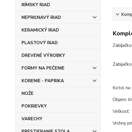
RÍMSKY RIAD
Kompl
NEPRIĽNAVÝ RIAD
KERAMICKÝ RIAD
Komple
PLASTOVÝ RIAD
Zabíjačko
DREVENÉ VÝROBKY
Zabijačko
FORMY NA PEČENIE
KORENIE - PAPRIKA
Kotol na 
NOŽE
Objem: 6
POKRIEVKY
Veľkosť:
VARECHY
Vrchny pr
PRESTIERANIE STOLA