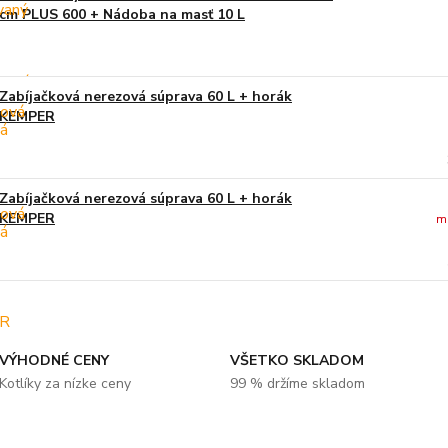
cm PLUS 600 + Nádoba na masť 10 L
Zabíjačková nerezová súprava 60 L + horák
KEMPER
Zabíjačková nerezová súprava 60 L + horák
KEMPER
m
VÝHODNÉ CENY
VŠETKO SKLADOM
Kotlíky za nízke ceny
99 % držíme skladom