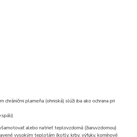
 chráničmi plameňa (ohniská) slúži iba ako ochrana pri
.spáli)
yšamotovať alebo natrieť teplovzdorná (žiaruvzdornou)
tavené vysokým teplotám (kotly, krby, výfuky, komínové