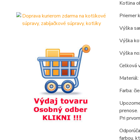
Kotlina o
Priemer k
Výška sam
Výška kot
Výška nož
Celková v
Materiál:
Farba: čie
Upozornen
prenose.
Pri prvom
Odporúčan
farbou, k