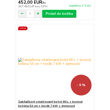
452,00 EUR
/
ks
expedícia 3-5 dní
367,48 EUR
bez DPH
Pridať do košíka
Akcia
- 9 %
Zabíjačkový smaltovaný kotol 60 L + kovová
kotlina 53 cm + horák 7 kW + dymovod