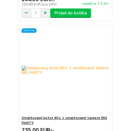
/
ks
expedícia 3-5 dní
230,89 EUR
bez DPH
Pridať do košíka
Novinka
Smaltovaný kotol 60 L + smaltované taniere BIG
PARTY
235,00 EUR
/
ks