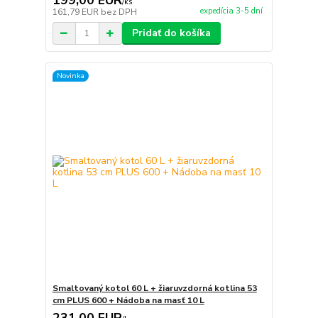
199,00 EUR
/
ks
expedícia 3-5 dní
161,79 EUR
bez DPH
Pridať do košíka
Novinka
Smaltovaný kotol 60 L + žiaruvzdorná kotlina 53
cm PLUS 600 + Nádoba na masť 10 L
231,00 EUR