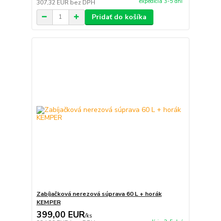
expedícia 3-5 dní
307,32 EUR
bez DPH
Pridať do košíka
Zabíjačková nerezová súprava 60 L + horák
KEMPER
399,00 EUR
/
ks