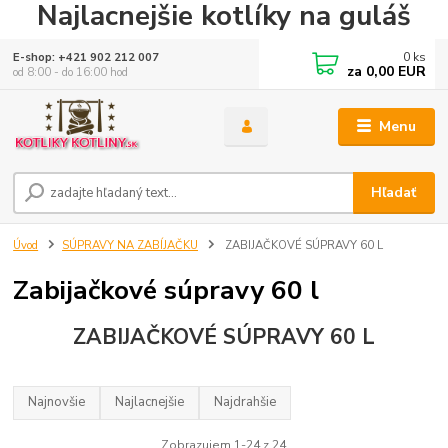
Najlacnejšie kotlíky na guláš
0
ks
E-shop: +421 902 212 007
za
0,00 EUR
od 8:00 - do 16:00 hod
Menu
Hľadať
Úvod
SÚPRAVY NA ZABÍJAČKU
ZABIJAČKOVÉ SÚPRAVY 60 L
Zabijačkové súpravy 60 l
ZABIJAČKOVÉ SÚPRAVY 60 L
Najnovšie
Najlacnejšie
Najdrahšie
Zobrazujem 1-24 z 24