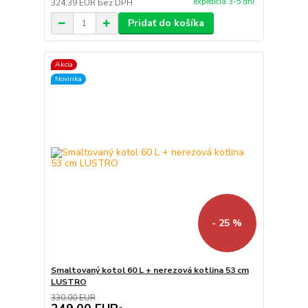
expedícia 3-5 dní
324,39 EUR
bez DPH
Pridať do košíka
Akcia
Novinka
- 25 %
Smaltovaný kotol 60 L + nerezová kotlina 53 cm
LUSTRO
330,00 EUR