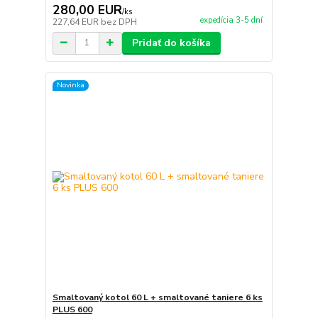
280,00 EUR
/
ks
expedícia 3-5 dní
227,64 EUR
bez DPH
Pridať do košíka
Novinka
Smaltovaný kotol 60 L + smaltované taniere 6 ks
PLUS 600