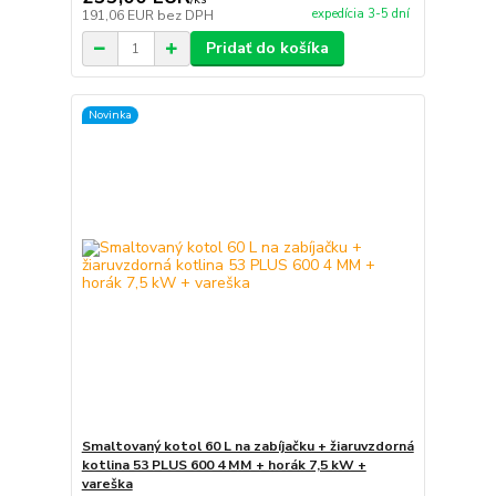
expedícia 3-5 dní
191,06 EUR
bez DPH
Pridať do košíka
Novinka
Smaltovaný kotol 60 L na zabíjačku + žiaruvzdorná
kotlina 53 PLUS 600 4 MM + horák 7,5 kW +
vareška