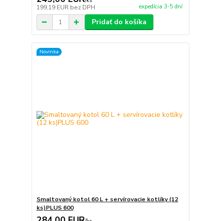
/
ks
expedícia 3-5 dní
199,19 EUR
bez DPH
Pridať do košíka
Novinka
Smaltovaný kotol 60 L + servírovacie kotlíky (12
ks)PLUS 600
284,00 EUR