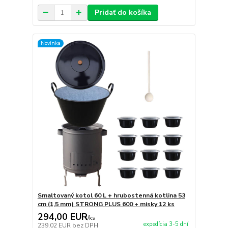
Pridať do košíka
Novinka
Smaltovaný kotol 60 L + hrubostenná kotlina 53
cm (1,5 mm) STRONG PLUS 600 + misky 12 ks
294,00 EUR
/
ks
expedícia 3-5 dní
239,02 EUR
bez DPH