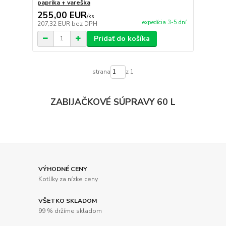
paprika + vareška
255,00 EUR
/
ks
expedícia 3-5 dní
207,32 EUR
bez DPH
Pridať do košíka
strana
z 1
ZABIJAČKOVÉ SÚPRAVY 60 L
VÝHODNÉ CENY
Kotlíky za nízke ceny
VŠETKO SKLADOM
99 % držíme skladom