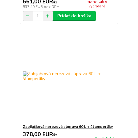
661,00 EUR
momentálne
/
ks
vypredané
537,40 EUR
bez DPH
Pridať do košíka
Zabíjačková nerezová súprava 60 L + štamperlíky
378,00 EUR
/
ks