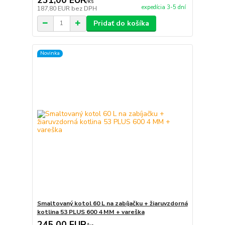
/
ks
expedícia 3-5 dní
187,80 EUR
bez DPH
Pridať do košíka
Novinka
Smaltovaný kotol 60 L na zabíjačku + žiaruvzdorná
kotlina 53 PLUS 600 4 MM + vareška
245,00 EUR