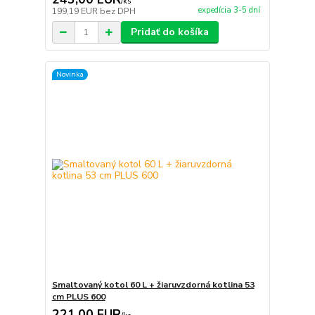
/
ks
expedícia 3-5 dní
199,19 EUR
bez DPH
Pridať do košíka
Novinka
Smaltovaný kotol 60 L + žiaruvzdorná kotlina 53
cm PLUS 600
221,00 EUR