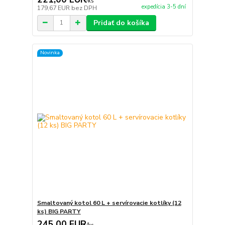
/
ks
expedícia 3-5 dní
179,67 EUR
bez DPH
Pridať do košíka
Novinka
Smaltovaný kotol 60 L + servírovacie kotlíky (12
ks) BIG PARTY
245,00 EUR