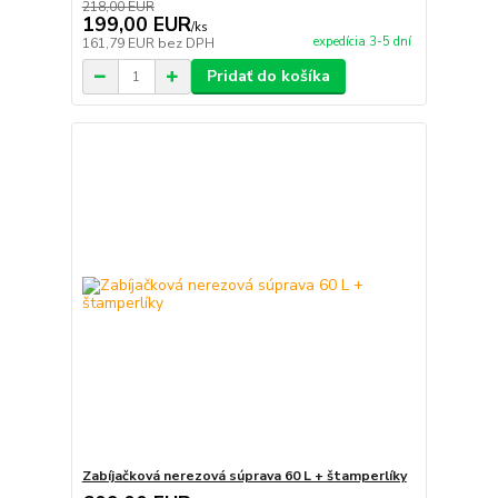
218,00 EUR
199,00 EUR
/
ks
expedícia 3-5 dní
161,79 EUR
bez DPH
Pridať do košíka
Zabíjačková nerezová súprava 60 L + štamperlíky