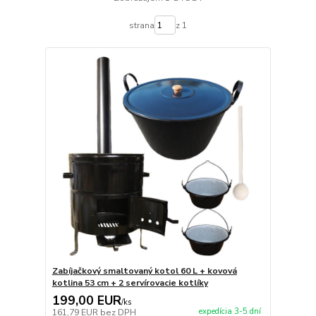
strana
z 1
Zabíjačkový smaltovaný kotol 60 L + kovová
kotlina 53 cm + 2 servírovacie kotlíky
199,00 EUR
/
ks
expedícia 3-5 dní
161,79 EUR
bez DPH