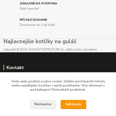
ZÁKAZNÍCKA PODPORA
Stačí zavolať
RÝCHLE DODANIE
Doručenie do 3 až 5 dní
Najlacnejšie kotlíky na guláš
Copyright © 2014-2019 KOTLIKYKOTLINY.sk, všetky práva vyhradené..
Kontakt
E-shop: +421 902 212 007
Tento web používá soubor cookie. Dalším procházením tohoto
od 8:00 - do 16:00 hod
webu vyjadřujete Souhlas s jejich používáním. Více informací v
pod kategorií Obchodních podmínek.
info@kotlikykotliny.sk
Súhlasím
Nastavenia