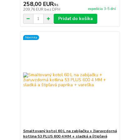
258,00 EUR
/
ks
expedícia 3-5 dní
209,76 EUR
bez DPH
Pridať do košíka
Novinka
Smaltovaný kotol 60 L na zabíjačku + žiaruvzdorná
kotlina 53 PLUS 600 4 MM + sladká a štipľavá