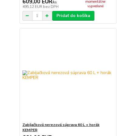
609,00 EUR
momentálne
/
ks
vypredané
495,12 EUR
bez DPH
Pridať do košíka
Zabíjačková nerezová súprava 60 L + horák
KEMPER