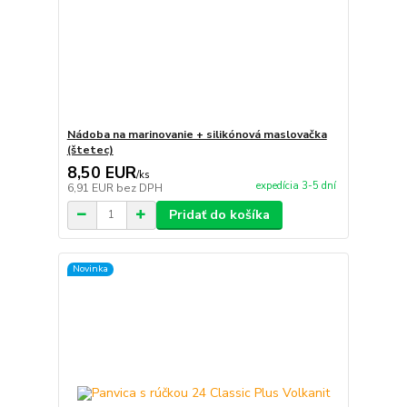
Nádoba na marinovanie + silikónová maslovačka
(štetec)
8,50 EUR
/
ks
expedícia 3-5 dní
6,91 EUR
bez DPH
Pridať do košíka
Novinka