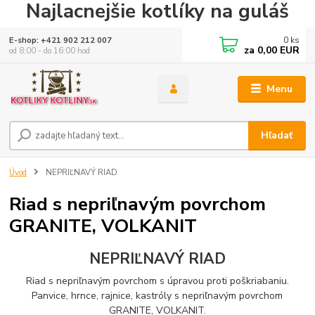
Najlacnejšie kotlíky na guláš
0
ks
E-shop: +421 902 212 007
za
0,00 EUR
od 8:00 - do 16:00 hod
Menu
Hľadať
Úvod
NEPRIĽNAVÝ RIAD
Riad s nepriľnavým povrchom
GRANITE, VOLKANIT
NEPRIĽNAVÝ RIAD
Riad s nepriľnavým povrchom s úpravou proti poškriabaniu.
Panvice, hrnce, rajnice, kastróly s nepriľnavým povrchom
GRANITE, VOLKANIT.