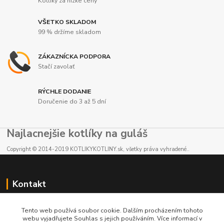
Kotlíky za nízke ceny
VŠETKO SKLADOM
99 % držíme skladom
ZÁKAZNÍCKA PODPORA
Stačí zavolať
RÝCHLE DODANIE
Doručenie do 3 až 5 dní
Najlacnejšie kotlíky na guláš
Copyright © 2014-2019 KOTLIKYKOTLINY.sk, všetky práva vyhradené..
Kontakt
E-shop: +421 902 212 007
Tento web používá soubor cookie. Dalším procházením tohoto
od 8:00 - do 16:00 hod
webu vyjadřujete Souhlas s jejich používáním. Více informací v