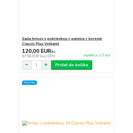
Sada hrncov s pokrievkou + panvica + korenie
Classic Plus Volkanit
120,00 EUR
/
ks
expedícia 3-5 dní
97,56 EUR
bez DPH
Pridať do košíka
Novinka