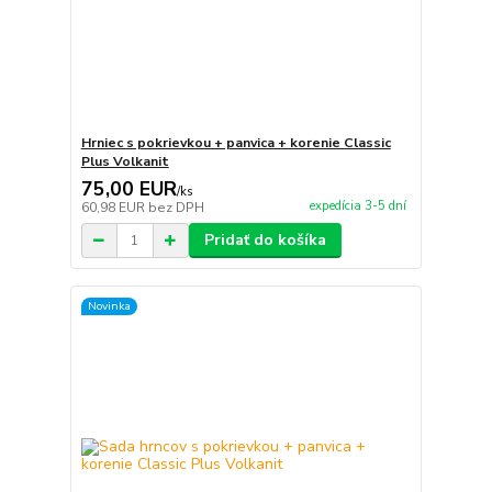
Hrniec s pokrievkou + panvica + korenie Classic
Plus Volkanit
75,00 EUR
/
ks
expedícia 3-5 dní
60,98 EUR
bez DPH
Pridať do košíka
Novinka