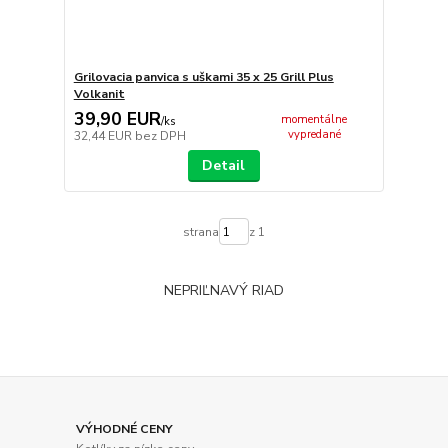
Grilovacia panvica s uškami 35 x 25 Grill Plus
Volkanit
39,90 EUR
momentálne
/
ks
vypredané
32,44 EUR
bez DPH
Detail
strana
z 1
NEPRIĽNAVÝ RIAD
VÝHODNÉ CENY