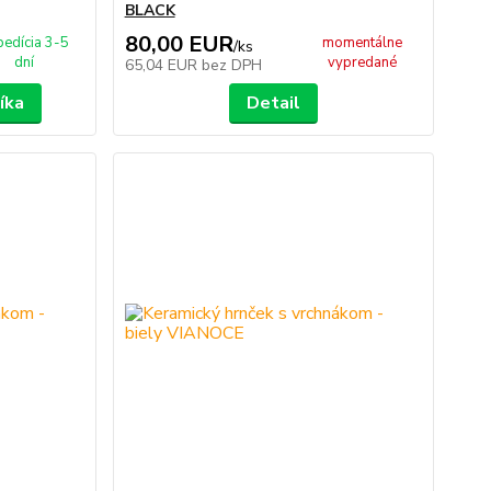
BLACK
80,00 EUR
pedícia 3-5
momentálne
/
ks
dní
vypredané
65,04 EUR
bez DPH
íka
Detail