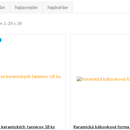
šie
Najlacnejšie
Najdrahšie
m 1-29 z 29
 keramických tanierov 18 ks
Keramická bábovková forma