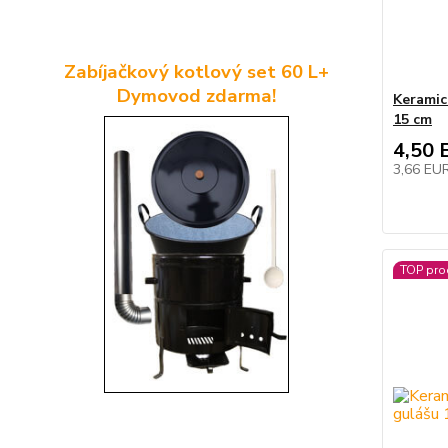
Zabíjačkový kotlový set 60 L+
Dymovod zdarma!
Keramic
15 cm
4,50 
3,66 EU
TOP pro