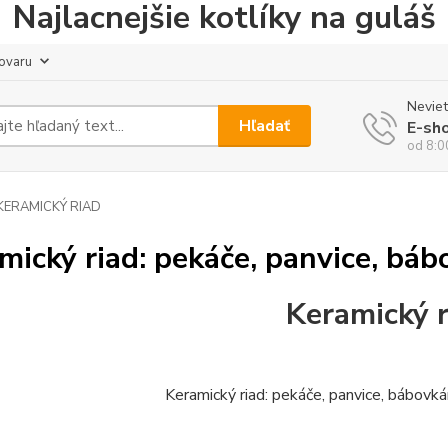
Najlacnejšie kotlíky na guláš
tovaru
Neviet
Hľadať
E-sh
od 8:0
KERAMICKÝ RIAD
mický riad: pekáče, panvice, bá
Keramický r
Keramický riad: pekáče, panvice, bábovká