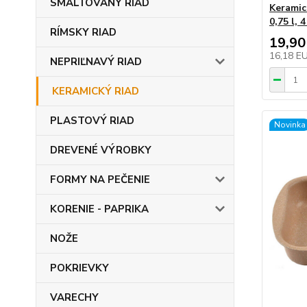
SMALTOVANÝ RIAD
Keramic
0,75 l, 4
RÍMSKY RIAD
19,90
16,18 E
NEPRIĽNAVÝ RIAD
KERAMICKÝ RIAD
PLASTOVÝ RIAD
Novinka
DREVENÉ VÝROBKY
FORMY NA PEČENIE
KORENIE - PAPRIKA
NOŽE
POKRIEVKY
VARECHY