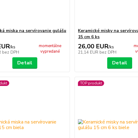
ká miska na servírovanie gulášu
Keramické misky na servírov
15 cm 6 ks
EUR
26,00 EUR
momentálne
m
/
ks
/
ks
vypredané
v
R
bez DPH
21,14 EUR
bez DPH
Detail
Detail
dukt
TOP produkt