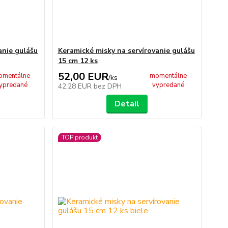
anie gulášu
Keramické misky na servírovanie gulášu
15 cm 12 ks
52,00 EUR
omentálne
momentálne
/
ks
ypredané
vypredané
42,28 EUR
bez DPH
Detail
TOP produkt