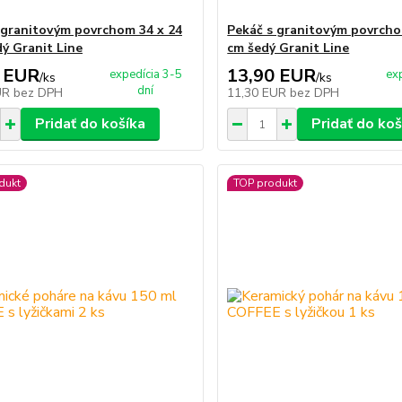
 granitovým povrchom 34 x 24
Pekáč s granitovým povrcho
ý Granit Line
cm šedý Granit Line
 EUR
13,90 EUR
expedícia 3-5
ex
/
ks
/
ks
dní
UR
bez DPH
11,30 EUR
bez DPH
Pridať do košíka
Pridať do koš
dukt
TOP produkt