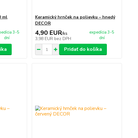
0 ml
Keramický hrnček na polievku – hnedý
DECOR
4,90 EUR
pedícia 3-5
expedícia 3-5
/
ks
dní
dní
3,98 EUR
bez DPH
íka
Pridať do košíka