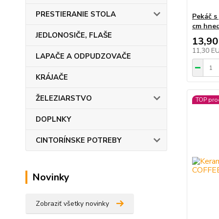
PRESTIERANIE STOLA
Pekáč s
cm hned
JEDLONOSIČE, FLAŠE
13,90
11,30 E
LAPAČE A ODPUDZOVAČE
KRÁJAČE
ŽELEZIARSTVO
TOP pro
DOPLNKY
CINTORÍNSKE POTREBY
Novinky
Zobraziť všetky novinky