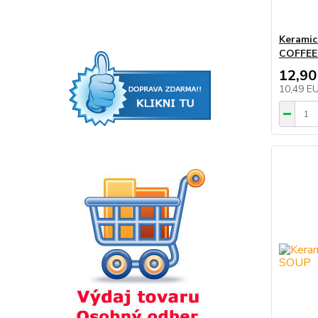
Keramic
COFFEE 
12,90
10,49 E