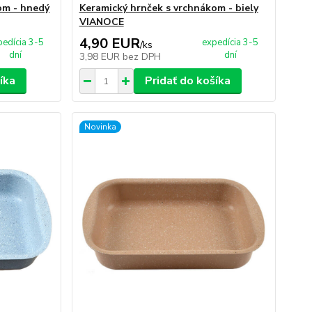
om - hnedý
Keramický hrnček s vrchnákom - biely
VIANOCE
4,90 EUR
pedícia 3-5
expedícia 3-5
/
ks
dní
dní
3,98 EUR
bez DPH
íka
Pridať do košíka
Novinka