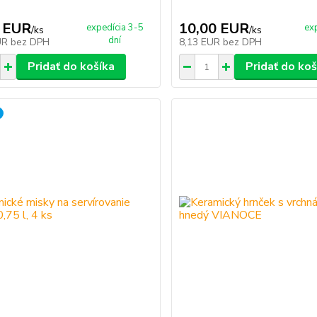
 EUR
10,00 EUR
expedícia 3-5
ex
/
ks
/
ks
dní
UR
bez DPH
8,13 EUR
bez DPH
Pridať do košíka
Pridať do koš