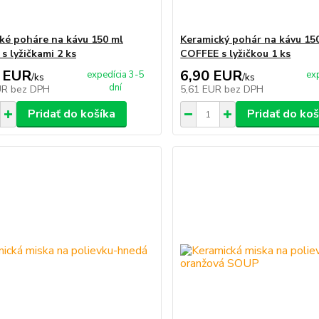
ké poháre na kávu 150 ml
Keramický pohár na kávu 15
s lyžičkami 2 ks
COFFEE s lyžičkou 1 ks
 EUR
6,90 EUR
expedícia 3-5
ex
/
ks
/
ks
dní
UR
bez DPH
5,61 EUR
bez DPH
Pridať do košíka
Pridať do koš