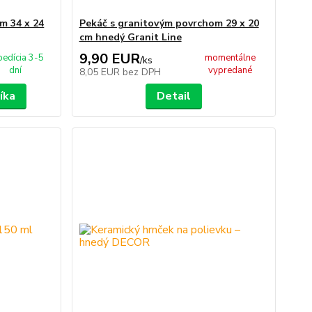
m 34 x 24
Pekáč s granitovým povrchom 29 x 20
cm hnedý Granit Line
9,90 EUR
pedícia 3-5
momentálne
/
ks
dní
vypredané
8,05 EUR
bez DPH
íka
Detail