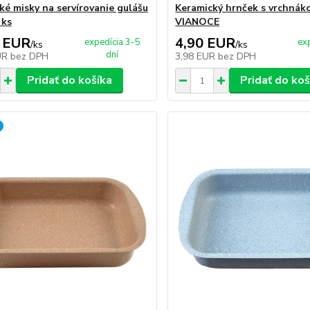
ké misky na servírovanie gulášu
Keramický hrnček s vrchnák
 ks
VIANOCE
 EUR
4,90 EUR
expedícia 3-5
ex
/
ks
/
ks
dní
UR
bez DPH
3,98 EUR
bez DPH
Pridať do košíka
Pridať do koš