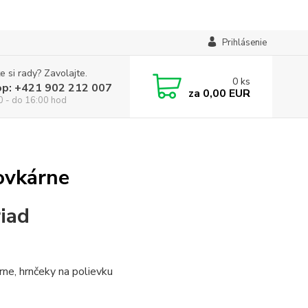
Prihlásenie
e si rady? Zavolajte.
0
ks
op: +421 902 212 007
za
0,00 EUR
0 - do 16:00 hod
bovkárne
iad
rne, hrnčeky na polievku