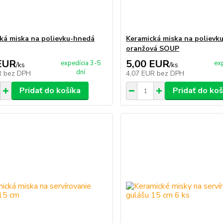
ká miska na polievku-hnedá
Keramická miska na polievku
oranžová SOUP
EUR
5,00 EUR
expedícia 3-5
ex
/
ks
/
ks
dní
R
bez DPH
4,07 EUR
bez DPH
Pridať do košíka
Pridať do koš