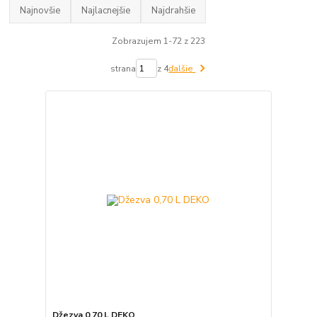
Najnovšie
Najlacnejšie
Najdrahšie
Zobrazujem 1-72 z 223
strana
z 4
ďalšie
Džezva 0,70 L DEKO