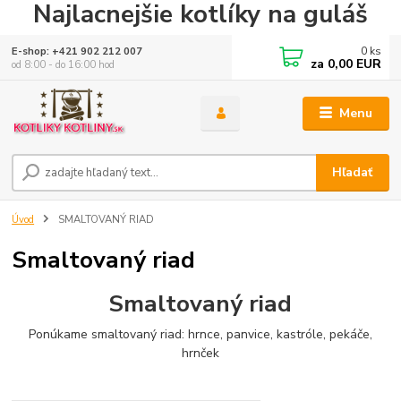
Najlacnejšie kotlíky na guláš
0
ks
E-shop: +421 902 212 007
za
0,00 EUR
od 8:00 - do 16:00 hod
Menu
Hľadať
Úvod
SMALTOVANÝ RIAD
Smaltovaný riad
Smaltovaný riad
Ponúkame smaltovaný riad: hrnce, panvice, kastróle, pekáče,
hrnček