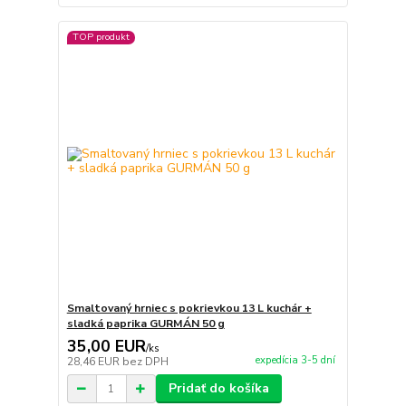
TOP produkt
Smaltovaný hrniec s pokrievkou 13 L kuchár +
sladká paprika GURMÁN 50 g
35,00 EUR
/
ks
expedícia 3-5 dní
28,46 EUR
bez DPH
Pridať do košíka