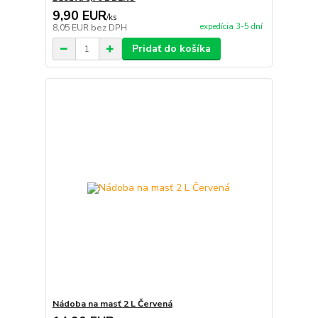
9,90 EUR
/
ks
expedícia 3-5 dní
8,05 EUR
bez DPH
Pridať do košíka
Nádoba na masť 2 L Červená