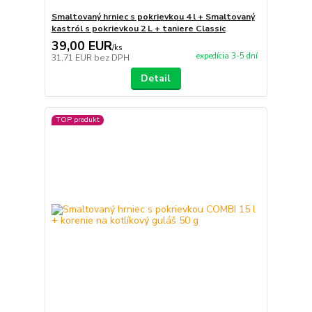
Smaltovaný hrniec s pokrievkou 4 l + Smaltovaný
kastról s pokrievkou 2 L + taniere Classic
39,00 EUR
/
ks
expedícia 3-5 dní
31,71 EUR
bez DPH
Detail
TOP produkt