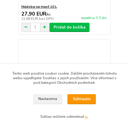
Nádoba na masť 10 L
27,90 EUR
/
ks
expedícia 3-5 dní
22,68 EUR
bez DPH
Pridať do košíka
Tento web používá soubor cookie. Dalším procházením tohoto
webu vyjadřujete Souhlas s jejich používáním. Více informací v
pod kategorií Obchodních podmínek.
Súhlasím
Nastavenia
Súhlas môžete odmietnuť
tu
.