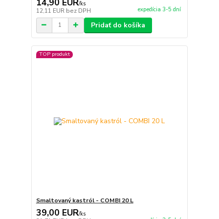
14,90 EUR
/
ks
expedícia 3-5 dní
12,11 EUR
bez DPH
Pridať do košíka
TOP produkt
Smaltovaný kastról - COMBI 20 L
39,00 EUR
/
ks