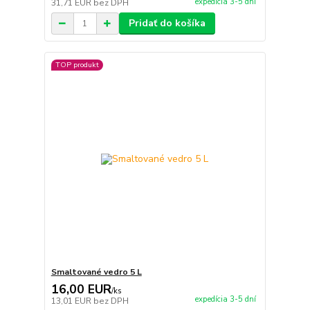
expedícia 3-5 dní
31,71 EUR
bez DPH
Pridať do košíka
TOP produkt
Smaltované vedro 5 L
16,00 EUR
/
ks
expedícia 3-5 dní
13,01 EUR
bez DPH