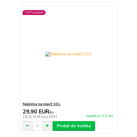
TOP produkt
Nádoba na masť 10 L
29,90 EUR
/
ks
expedícia 3-5 dní
24,31 EUR
bez DPH
Pridať do košíka