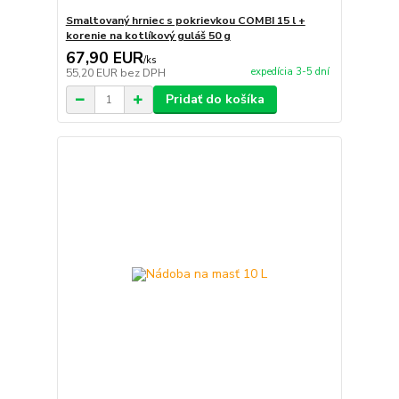
Smaltovaný hrniec s pokrievkou COMBI 15 l +
korenie na kotlíkový guláš 50 g
67,90 EUR
/
ks
expedícia 3-5 dní
55,20 EUR
bez DPH
Pridať do košíka