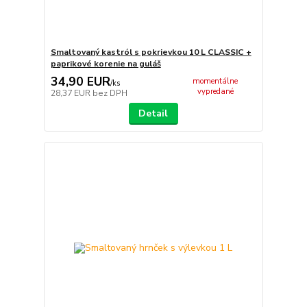
Smaltovaný kastról s pokrievkou 10 L CLASSIC +
paprikové korenie na guláš
34,90 EUR
momentálne
/
ks
vypredané
28,37 EUR
bez DPH
Detail