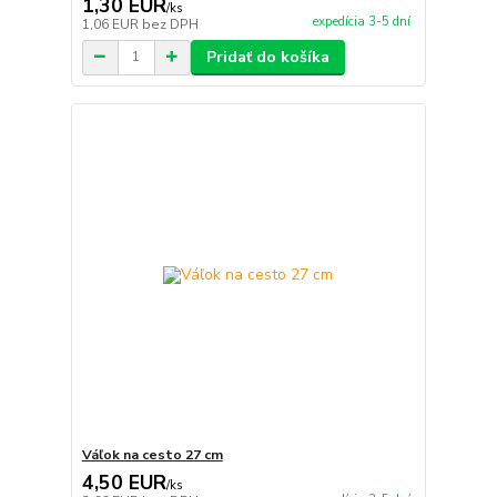
1,30 EUR
/
ks
expedícia 3-5 dní
1,06 EUR
bez DPH
Pridať do košíka
Váľok na cesto 27 cm
4,50 EUR
/
ks