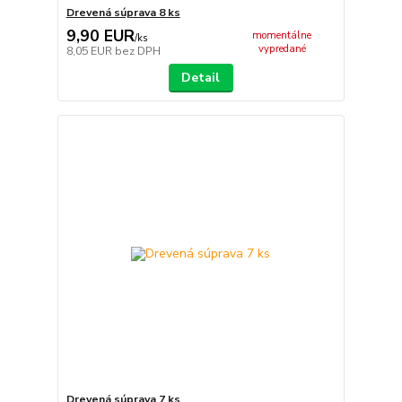
Drevená súprava 8 ks
9,90 EUR
momentálne
/
ks
vypredané
8,05 EUR
bez DPH
Detail
Drevená súprava 7 ks