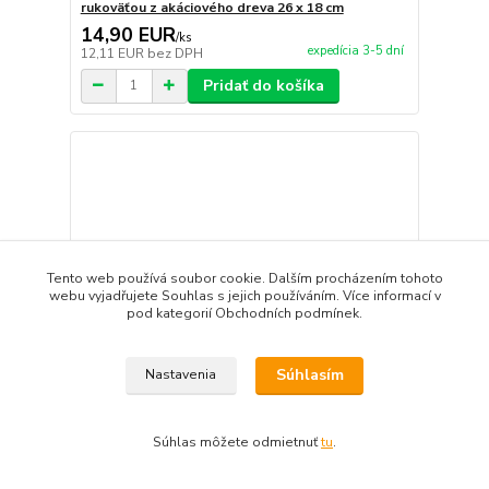
rukoväťou z akáciového dreva 26 x 18 cm
14,90 EUR
/
ks
expedícia 3-5 dní
12,11 EUR
bez DPH
Pridať do košíka
Tento web používá soubor cookie. Dalším procházením tohoto
webu vyjadřujete Souhlas s jejich používáním. Více informací v
pod kategorií Obchodních podmínek.
Súhlasím
Nastavenia
Súhlas môžete odmietnuť
tu
.
5-dielna sada drevených varešiek