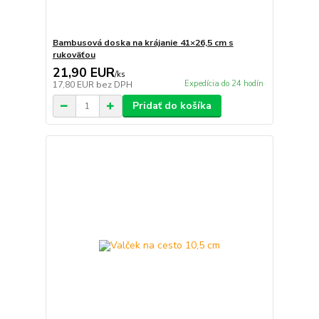
Bambusová doska na krájanie 41×26,5 cm s
rukoväťou
21,90 EUR
/
ks
Expedícia do 24 hodín
17,80 EUR
bez DPH
Pridať do košíka