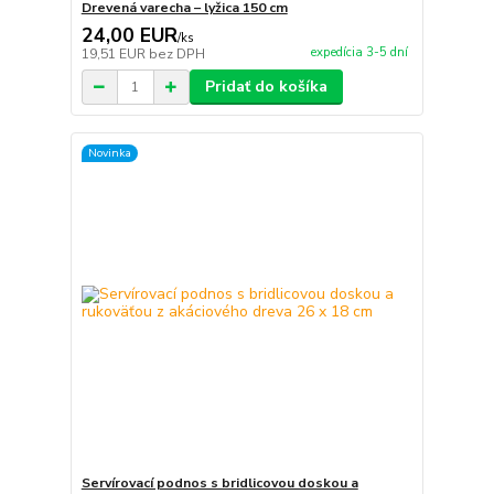
Drevená varecha – lyžica 150 cm
24,00 EUR
/
ks
expedícia 3-5 dní
19,51 EUR
bez DPH
Pridať do košíka
Novinka
Servírovací podnos s bridlicovou doskou a