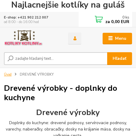
Najlacnejšie kotlíky na guláš
0
ks
E-shop: +421 902 212 007
za
0,00 EUR
od 8:00 - do 16:00 hod
Menu
Hľadať
Úvod
DREVENÉ VÝROBKY
Drevené výrobky - doplnky do
kuchyne
Drevené výrobky
Doplnky do kuchyne: drevené podnosy, servírovacie podnosy,
varechy, naberačky, obracačky, dosky na krájanie mäsa, dosky na
vaľkanie cesta.