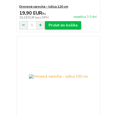
Drevená varecha – lyžica 120 cm
19,90 EUR
/
ks
expedícia 3-5 dní
16,18 EUR
bez DPH
Pridať do košíka