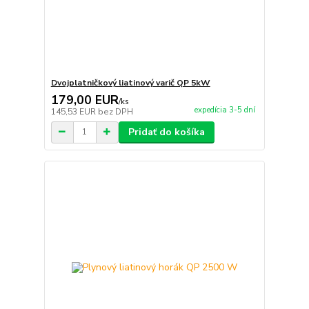
Dvojplatničkový liatinový varič QP 5kW
179,00 EUR
/
ks
expedícia 3-5 dní
145,53 EUR
bez DPH
Pridať do košíka