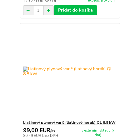
expedícia 3-5 dní
129,27 EUR
bez DPH
Pridať do košíka
Liatinový plynový varič (liatinový horák) QL 8,8 kW
99,00 EUR
v externím skladu (7
/
ks
dní)
80,49 EUR
bez DPH