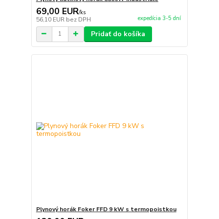
69,00 EUR
/
ks
expedícia 3-5 dní
56,10 EUR
bez DPH
Pridať do košíka
Plynový horák Foker FFD 9 kW s termopoistkou