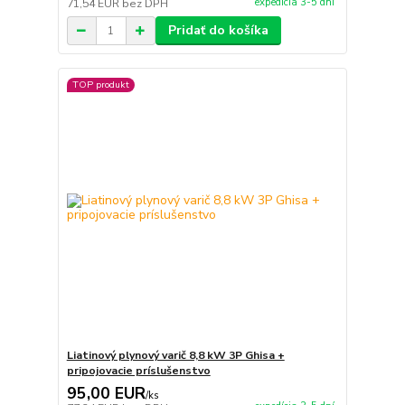
expedícia 3-5 dní
71,54 EUR
bez DPH
Pridať do košíka
TOP produkt
Liatinový plynový varič 8,8 kW 3P Ghisa +
pripojovacie príslušenstvo
95,00 EUR
/
ks