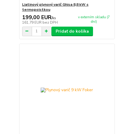
Liatinový plynový varič Ghisa 8,8 kW s
termopoistkou
199,00 EUR
v externím skladu (7
/
ks
dní)
161,79 EUR
bez DPH
Pridať do košíka