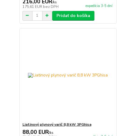
216,00 EUR
/
ks
expedícia 3-5 dní
175,61 EUR
bez DPH
Pridať do košíka
Liatinový plynový varič 8,8 kW 3PGhisa
88,00 EUR
/
ks