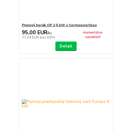
Plynový horák QP 2,5 kW s termopoistkou
95,00 EUR
momentálne
/
ks
vypredané
77,24 EUR
bez DPH
Detail