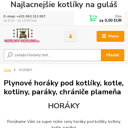
Najlacnejšie kotlíky na guláš
0
ks
E-shop: +421 902 212 007
za
0,00 EUR
od 8:00 - do 16:00 hod
Menu
Hľadať
Úvod
HORÁKY
Plynové horáky pod kotlíky, kotle,
kotliny, paráky, chrániče plameňa
HORÁKY
Ponúkame Vám za super nízke ceny horáky pod kotlíky, kotliny,
kotle, paráky!