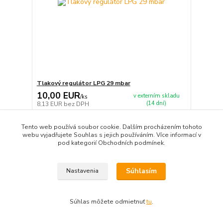
Tlakový regulátor LPG 29 mbar
10,00 EUR
v externím skladu
/
ks
(14 dní)
8,13 EUR
bez DPH
Pridať do košíka
Tento web používá soubor cookie. Dalším procházením tohoto
webu vyjadřujete Souhlas s jejich používáním. Více informací v
pod kategorií Obchodních podmínek.
TOP produkt
Súhlasím
Nastavenia
Súhlas môžete odmietnuť
tu
.