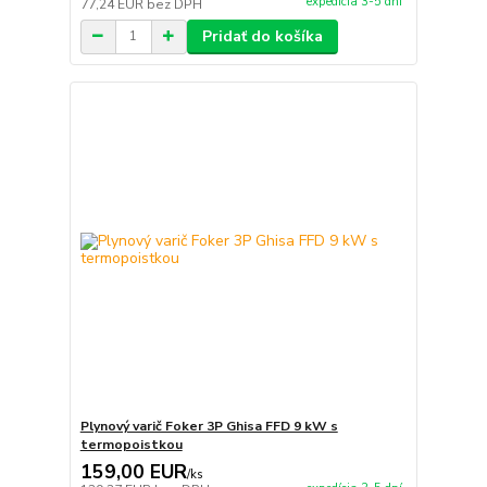
expedícia 3-5 dní
77,24 EUR
bez DPH
Pridať do košíka
Plynový varič Foker 3P Ghisa FFD 9 kW s
termopoistkou
159,00 EUR
/
ks