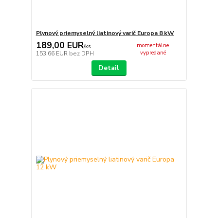
Plynový priemyselný liatinový varič Europa 8 kW
189,00 EUR
momentálne
/
ks
vypredané
153,66 EUR
bez DPH
Detail