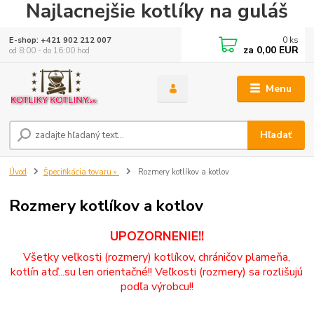
Najlacnejšie kotlíky na guláš
0
ks
E-shop: +421 902 212 007
za
0,00 EUR
od 8:00 - do 16:00 hod
Menu
Hľadať
Úvod
Špecifikácia tovaru »
Rozmery kotlíkov a kotlov
Rozmery kotlíkov a kotlov
UPOZORNENIE!!
Všetky veľkosti (rozmery) kotlíkov, chráničov plameňa,
kotlín atď...su len orientačné!! Veľkosti (rozmery) sa rozlišujú
podľa výrobcu!!