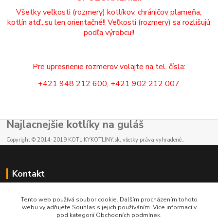
Všetky veľkosti (rozmery) kotlíkov, chráničov plameňa,
kotlín atď...su len orientačné!! Veľkosti (rozmery) sa rozlišujú
podľa výrobcu!!
Pre upresnenie rozmerov volajte na tel. čísla:
+421 948 212 600, +421 902 212 007
Najlacnejšie kotlíky na guláš
Copyright © 2014-2019 KOTLIKYKOTLINY.sk, všetky práva vyhradené..
Kontakt
E-shop: +421 902 212 007
Tento web používá soubor cookie. Dalším procházením tohoto
od 8:00 - do 16:00 hod
webu vyjadřujete Souhlas s jejich používáním. Více informací v
pod kategorií Obchodních podmínek.