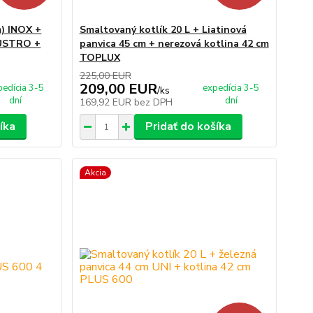
m) INOX +
Smaltovaný kotlík 20 L + Liatinová
LUSTRO +
panvica 45 cm + nerezová kotlina 42 cm
TOPLUX
225,00 EUR
209,00 EUR
pedícia 3-5
expedícia 3-5
/
ks
dní
dní
169,92 EUR
bez DPH
íka
Pridať do košíka
Akcia