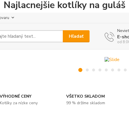
Najlacnejšie kotlíky na guláš
tovaru
Neviet
Hľadať
E-sh
od 8:0
VÝHODNÉ CENY
VŠETKO SKLADOM
Kotlíky za nízke ceny
99 % držíme skladom