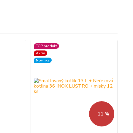
TOP produkt
Akcia
Novinka
- 11 %