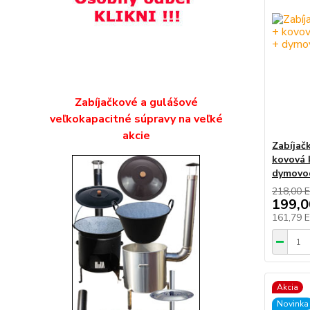
Zabíjačkové a gulášové
veľkokapacitné súpravy na veľké
akcie
Zabíjač
kovová 
dymovo
218,00 
199,
161,79 
Akcia
Novinka