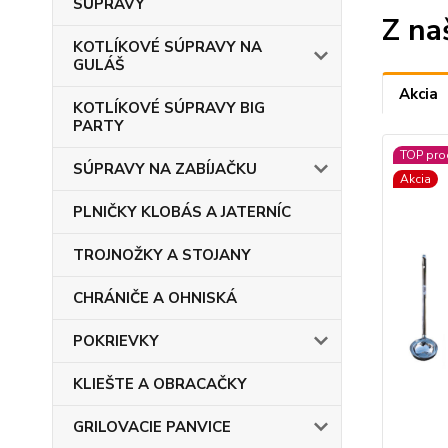
SÚPRAVY
Z na
KOTLÍKOVÉ SÚPRAVY NA
GULÁŠ
Akcia
KOTLÍKOVÉ SÚPRAVY BIG
PARTY
TOP pro
SÚPRAVY NA ZABÍJAČKU
Akcia
PLNIČKY KLOBÁS A JATERNÍC
TROJNOŽKY A STOJANY
CHRÁNIČE A OHNISKÁ
POKRIEVKY
KLIEŠTE A OBRACAČKY
GRILOVACIE PANVICE