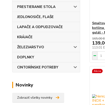
PRESTIERANIE STOLA
JEDLONOSIČE, FLAŠE
Smaltov
LAPAČE A ODPUDZOVAČE
kotlina
guláš -
KRÁJAČE
165,00 
139,
ŽELEZIARSTVO
113,01 
DOPLNKY
CINTORÍNSKE POTREBY
Akcia
Novinky
Zobraziť všetky novinky