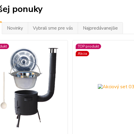
šej ponuky
Novinky
Vybrali sme pre vás
Najpredávanejšie
dukt
TOP produkt
Akcia