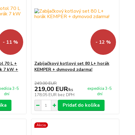
- 11 %
- 12 %
l 70 L +
Zabíjačkový kotlový set 80 L+ horák
ák 7 kW +
KEMPER + dymovod zdarma!
249,00 EUR
219,00 EUR
pedícia 3-5
expedícia 3-5
/
ks
dní
dní
178,05 EUR
bez DPH
íka
Pridať do košíka
Akcia