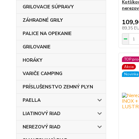
Kotlíko
GRILOVACIE SÚPRAVY
nerezov
ZÁHRADNÉ GRILY
109,
89,35 E
PALICE NA OPEKANIE
GRILOVANIE
TOP pro
HORÁKY
Akcia
VARIČE CAMPING
Novinka
PRÍSLUŠENSTVO ZEMNÝ PLYN
PAELLA
LIATINOVÝ RIAD
NEREZOVÝ RIAD