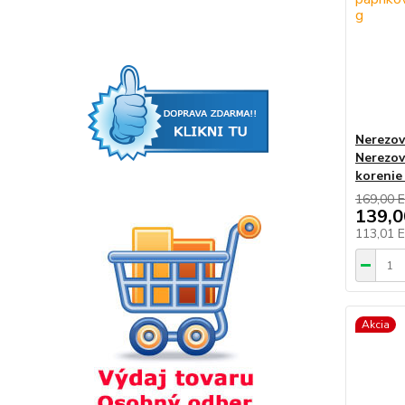
Nerezov
Nerezov
korenie
169,00 
139,
113,01 
Akcia