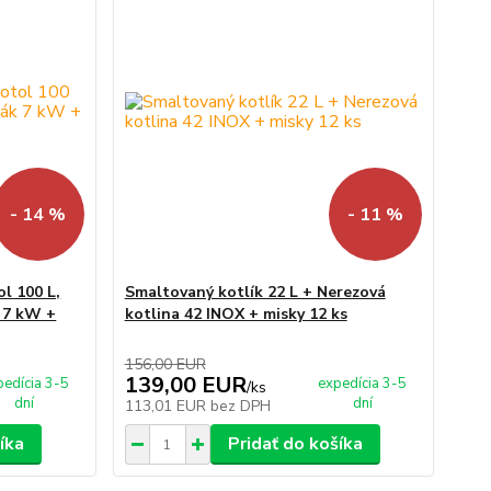
- 14 %
- 11 %
l 100 L,
Smaltovaný kotlík 22 L + Nerezová
k 7 kW +
kotlina 42 INOX + misky 12 ks
156,00 EUR
139,00 EUR
pedícia 3-5
expedícia 3-5
/
ks
dní
dní
113,01 EUR
bez DPH
íka
Pridať do košíka