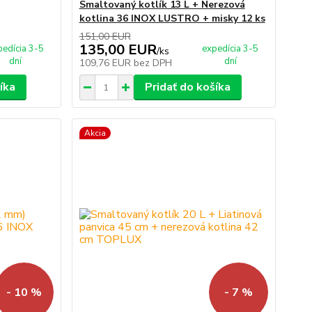
Smaltovaný kotlík 13 L + Nerezová
kotlina 36 INOX LUSTRO + misky 12 ks
151,00 EUR
135,00 EUR
pedícia 3-5
expedícia 3-5
/
ks
dní
dní
109,76 EUR
bez DPH
íka
Pridať do košíka
Akcia
- 10 %
- 7 %