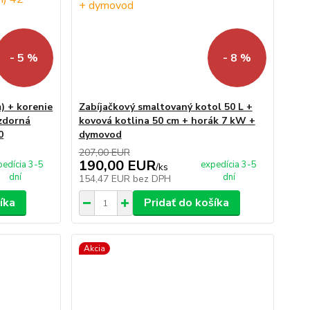
- 5 %
- 8 %
) + korenie
Zabíjačkový smaltovaný kotol 50 L +
vzdorná
kovová kotlina 50 cm + horák 7 kW +
0
dymovod
207,00 EUR
190,00 EUR
pedícia 3-5
expedícia 3-5
/
ks
dní
dní
154,47 EUR
bez DPH
íka
Pridať do košíka
Akcia