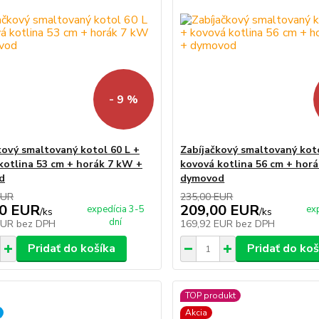
- 9 %
kový smaltovaný kotol 60 L +
Zabíjačkový smaltovaný koto
kotlina 53 cm + horák 7 kW +
kovová kotlina 56 cm + hor
d
dymovod
EUR
235,00 EUR
00 EUR
209,00 EUR
expedícia 3-5
ex
/
ks
/
ks
dní
EUR
bez DPH
169,92 EUR
bez DPH
Pridať do košíka
Pridať do koš
TOP produkt
Akcia