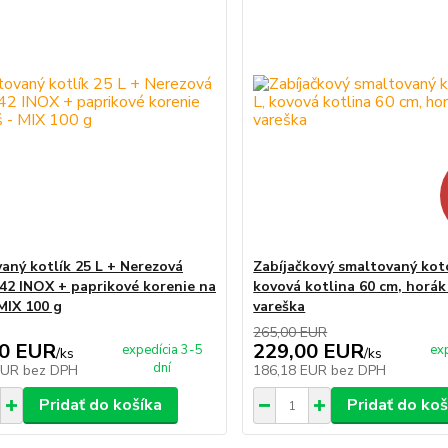
aný kotlík 25 L + Nerezová
Zabíjačkový smaltovaný koto
 42 INOX + paprikové korenie na
kovová kotlina 60 cm, horá
 MIX 100 g
vareška
265,00 EUR
00 EUR
229,00 EUR
expedícia 3-5
ex
/
ks
/
ks
dní
EUR
bez DPH
186,18 EUR
bez DPH
Pridať do košíka
Pridať do koš