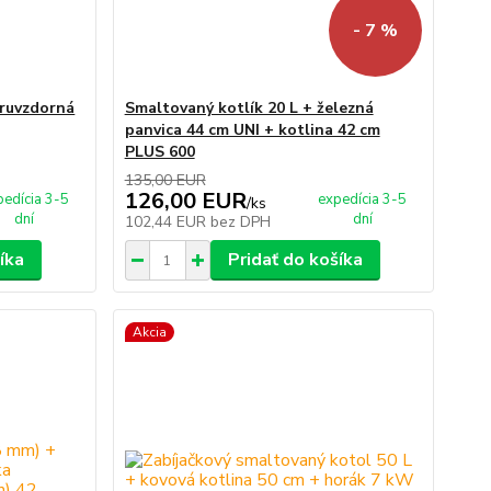
- 7 %
aruvzdorná
Smaltovaný kotlík 20 L + železná
panvica 44 cm UNI + kotlina 42 cm
PLUS 600
135,00 EUR
126,00 EUR
pedícia 3-5
expedícia 3-5
/
ks
dní
dní
102,44 EUR
bez DPH
íka
Pridať do košíka
Akcia