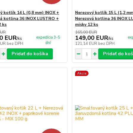
ý kotlík 14 L (0,8 mm) INOX +
Nerezový kotlík 15 L (1,2 m
á kotlina 36 INOX LUSTRO +
Nerezová kotlina 36 INOX 
2 ks
misky 12 ks
EUR
165,00 EUR
00 EUR
149,00 EUR
expedícia 3-5
ex
/
ks
/
ks
dní
EUR
bez DPH
121,14 EUR
bez DPH
Pridať do košíka
Pridať do koš
Akcia