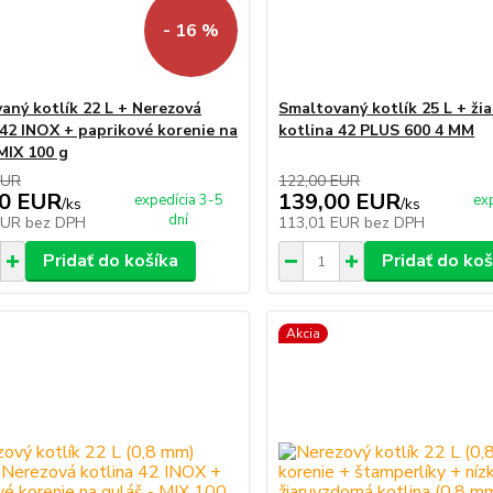
- 16 %
aný kotlík 22 L + Nerezová
Smaltovaný kotlík 25 L + ži
 42 INOX + paprikové korenie na
kotlina 42 PLUS 600 4 MM
 MIX 100 g
EUR
122,00 EUR
00 EUR
139,00 EUR
expedícia 3-5
ex
/
ks
/
ks
dní
EUR
bez DPH
113,01 EUR
bez DPH
Pridať do košíka
Pridať do koš
Akcia