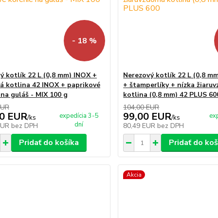
- 18 %
ý kotlík 22 L (0,8 mm) INOX +
Nerezový kotlík 22 L (0,8 mm
á kotlina 42 INOX + paprikové
+ štamperlíky + nízka žiaru
 na guláš - MIX 100 g
kotlina (0,8 mm) 42 PLUS 60
EUR
104,00 EUR
00 EUR
99,00 EUR
expedícia 3-5
ex
/
ks
/
ks
dní
EUR
bez DPH
80,49 EUR
bez DPH
Pridať do košíka
Pridať do koš
Akcia