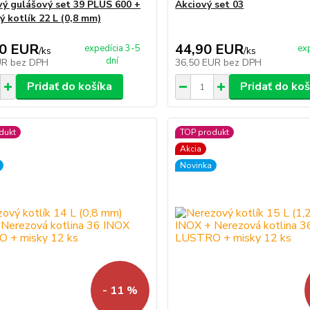
vý gulášový set 39 PLUS 600 +
Akciový set 03
ý kotlík 22 L (0,8 mm)
90 EUR
44,90 EUR
expedícia 3-5
ex
/
ks
/
ks
dní
UR
bez DPH
36,50 EUR
bez DPH
Pridať do košíka
Pridať do koš
dukt
TOP produkt
Akcia
Novinka
- 11 %