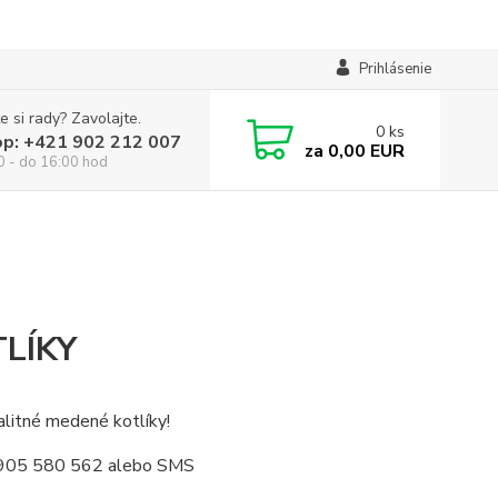
Prihlásenie
e si rady? Zavolajte.
0
ks
op: +421 902 212 007
za
0,00 EUR
0 - do 16:00 hod
LÍKY
litné medené kotlíky!
: 0905 580 562 alebo SMS