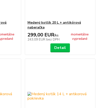
rová
Medený kotlík 20 L + antikórová
naberačka
299,00 EUR
omentálne
momentálne
/
ks
ypredané
vypredané
243,09 EUR
bez DPH
Detail