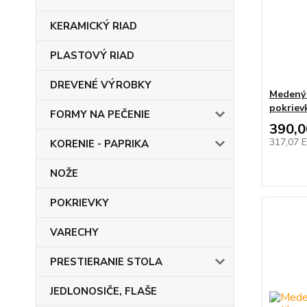
KERAMICKÝ RIAD
PLASTOVÝ RIAD
DREVENÉ VÝROBKY
Medený 
pokriev
FORMY NA PEČENIE
390,
317,07 
KORENIE - PAPRIKA
NOŽE
POKRIEVKY
VARECHY
PRESTIERANIE STOLA
JEDLONOSIČE, FLAŠE