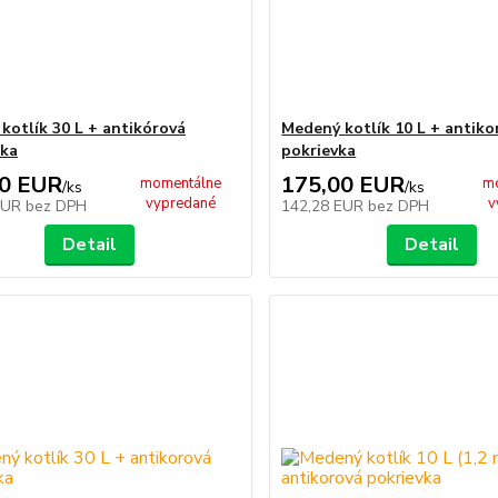
kotlík 30 L + antikórová
Medený kotlík 10 L + antiko
čka
pokrievka
00 EUR
175,00 EUR
momentálne
m
/
ks
/
ks
vypredané
v
EUR
bez DPH
142,28 EUR
bez DPH
Detail
Detail