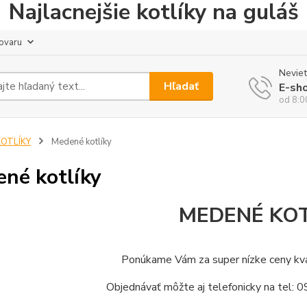
Najlacnejšie kotlíky na guláš
tovaru
Neviet
Hľadať
E-sh
od 8:0
KOTLÍKY
Medené kotlíky
né kotlíky
MEDENÉ KOT
Ponúkame Vám za super nízke ceny kva
Objednávať môžte aj telefonicky na tel