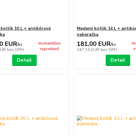
kotlík 10 L + antikórová
Medený kotlík 14 L + antikó
čka
naberačka
00 EUR
181,00 EUR
momentálne
m
/
ks
/
ks
vypredané
v
EUR
bez DPH
147,15 EUR
bez DPH
Detail
Detail