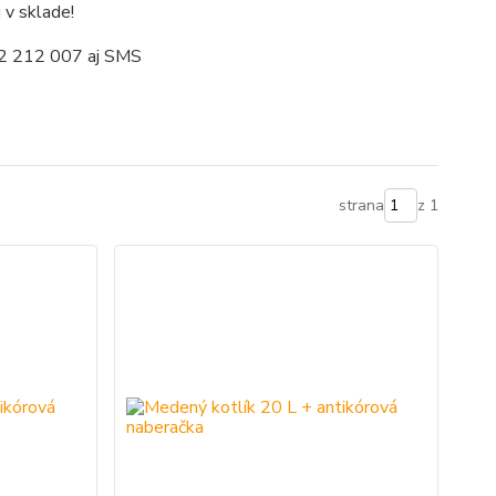
v sklade!
02 212 007 aj SMS
strana
z 1