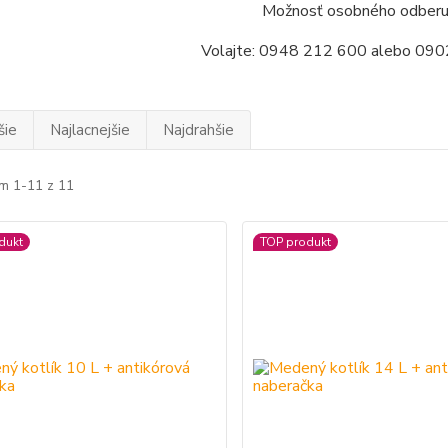
Možnosť osobného odberu 
Volajte: 0948 212 600 alebo 09
šie
Najlacnejšie
Najdrahšie
m 1-11 z 11
dukt
TOP produkt