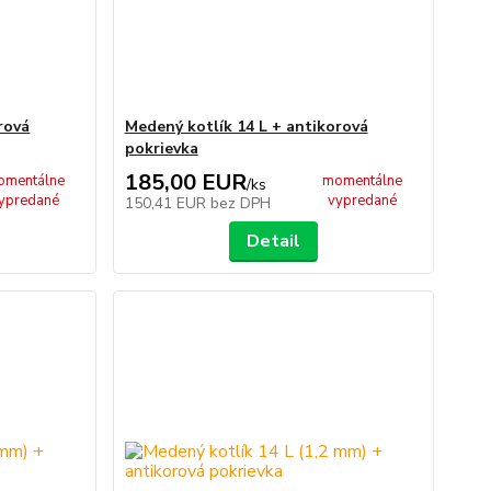
rová
Medený kotlík 14 L + antikorová
pokrievka
185,00 EUR
omentálne
momentálne
/
ks
ypredané
vypredané
150,41 EUR
bez DPH
Detail