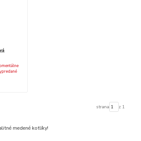
vá
omentálne
ypredané
strana
z 1
litné medené kotlíky!