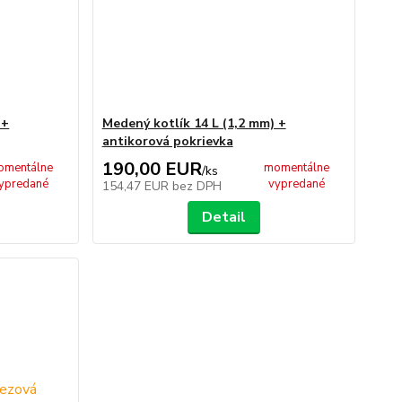
 +
Medený kotlík 14 L (1,2 mm) +
antikorová pokrievka
190,00 EUR
omentálne
momentálne
/
ks
ypredané
vypredané
154,47 EUR
bez DPH
Detail