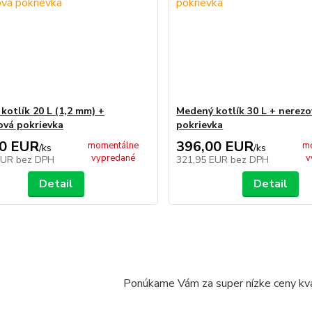
kotlík 20 L (1,2 mm) +
Medený kotlík 30 L + nerezo
ová pokrievka
pokrievka
00 EUR
396,00 EUR
momentálne
m
/
ks
/
ks
vypredané
v
EUR
bez DPH
321,95 EUR
bez DPH
Detail
Detail
Ponúkame Vám za super nízke ceny kva