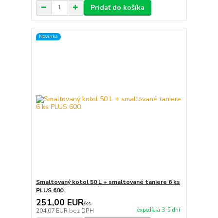
Pridať do košíka
Novinka
Smaltovaný kotol 50 L + smaltované taniere 6 ks
PLUS 600
251,00 EUR
/
ks
expedícia 3-5 dní
204,07 EUR
bez DPH