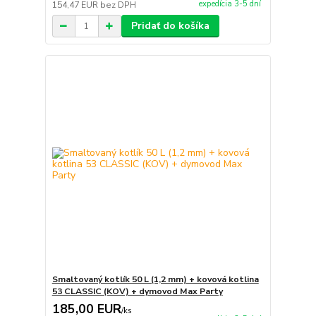
expedícia 3-5 dní
154,47 EUR
bez DPH
Pridať do košíka
Smaltovaný kotlík 50 L (1,2 mm) + kovová kotlina
53 CLASSIC (KOV) + dymovod Max Party
185,00 EUR
/
ks