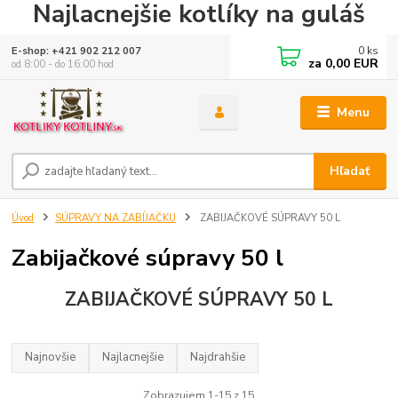
Najlacnejšie kotlíky na guláš
0
ks
E-shop: +421 902 212 007
za
0,00 EUR
od 8:00 - do 16:00 hod
Menu
Hľadať
Úvod
SÚPRAVY NA ZABÍJAČKU
ZABIJAČKOVÉ SÚPRAVY 50 L
Zabijačkové súpravy 50 l
ZABIJAČKOVÉ SÚPRAVY 50 L
Najnovšie
Najlacnejšie
Najdrahšie
Zobrazujem 1-15 z 15