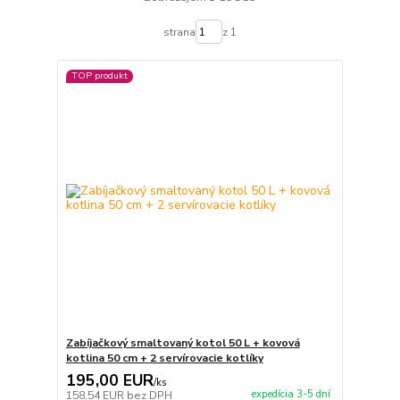
strana
z 1
TOP produkt
Zabíjačkový smaltovaný kotol 50 L + kovová
kotlina 50 cm + 2 servírovacie kotlíky
195,00 EUR
/
ks
expedícia 3-5 dní
158,54 EUR
bez DPH