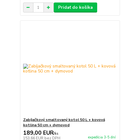
Pridať do košíka
Zabíjačkový smaltovaný kotol 50 L + kovová
kotlina 50 cm + dymovod
189,00 EUR
/
ks
expedícia 3-5 dní
153,66 EUR
bez DPH