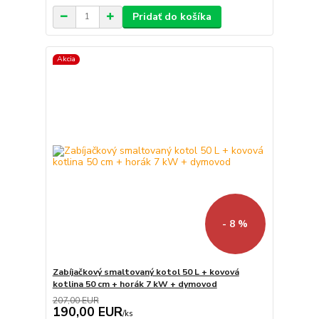
Pridať do košíka
Akcia
- 8 %
Zabíjačkový smaltovaný kotol 50 L + kovová
kotlina 50 cm + horák 7 kW + dymovod
207,00 EUR
190,00 EUR
/
ks