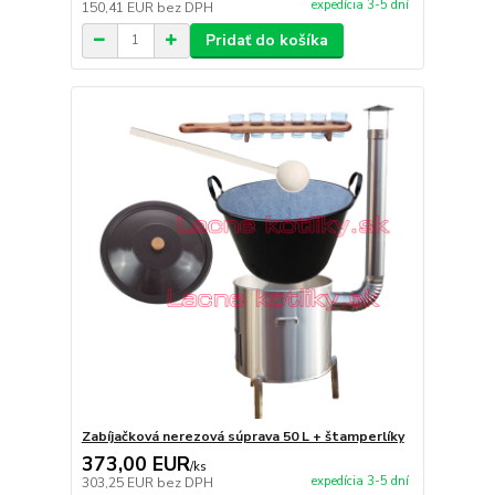
expedícia 3-5 dní
150,41 EUR
bez DPH
Pridať do košíka
Zabíjačková nerezová súprava 50 L + štamperlíky
373,00 EUR
/
ks
expedícia 3-5 dní
303,25 EUR
bez DPH