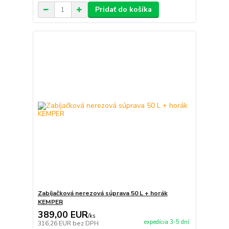
Pridať do košíka
Zabíjačková nerezová súprava 50 L + horák
KEMPER
389,00 EUR
/
ks
expedícia 3-5 dní
316,26 EUR
bez DPH