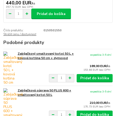
440,00 EUR
/
ks
357,72 EUR
bez DPH
Pridať do košíka
Číslo produktu:
0150501550
Strážiť cenu / dostupnosť
Podobné produkty
Zabíjačkový smaltovaný kotol 50 L +
expedícia 3-5 dní
kovová kotlina 50 cm + dymovod
189,00 EUR
/
ks
153,66 EUR
bez DPH
Pridať do košíka
Zabíjačková súprava 50 PLUS 600 +
expedícia 3-5 dní
smaltovaný kotol 50 L
210,00 EUR
/
ks
170,73 EUR
bez DPH
Pridať do košíka