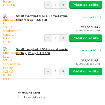
Pridať do košíka
Smaltovaný kotol 50 L + smaltované
expedícia 3-5 dní
taniere 6 ks PLUS 600
251,00 EUR
/
ks
204,07 EUR
bez DPH
Pridať do košíka
Smaltovaný kotol 50 L + servírovacie
expedícia 3-5 dní
kotlíky (12 ks) PLUS 600
273,00 EUR
/
ks
221,95 EUR
bez DPH
Pridať do košíka
VÝHODNÉ CENY
Kotlíky za nízke ceny