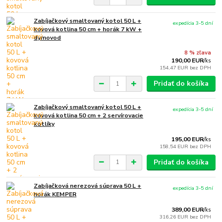
Zabíjačkový smaltovaný kotol 50 L +
expedícia 3-5 dní
kovová kotlina 50 cm + horák 7 kW +
dymovod
8 % zľava
190,00 EUR
/
ks
154,47 EUR
bez DPH
Pridať do košíka
Zabíjačkový smaltovaný kotol 50 L +
expedícia 3-5 dní
kovová kotlina 50 cm + 2 servírovacie
kotlíky
195,00 EUR
/
ks
158,54 EUR
bez DPH
Pridať do košíka
Zabíjačková nerezová súprava 50 L +
expedícia 3-5 dní
horák KEMPER
389,00 EUR
/
ks
316,26 EUR
bez DPH