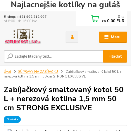
Najlacnejšie kotlíky na guláš
0
ks
E-shop: +421 902 212 007
za
0,00 EUR
od 8:00 - do 16:00 hod
Menu
Hľadať
Úvod
SÚPRAVY NA ZABÍJAČKU
Zabíjačkový smaltovaný kotol 50 L +
nerezová kotlina 1,5 mm 50 cm STRONG EXCLUSIVE
Zabíjačkový smaltovaný kotol 50
L + nerezová kotlina 1,5 mm 50
cm STRONG EXCLUSIVE
Novinka