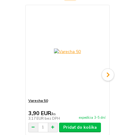
Varecha 50
Varecha 50
3,90 EUR
3,50 EU
/
ks
expedícia 3-5 dní
3,17 EUR
bez DPH
2,85 EUR
be
Pridať do košíka