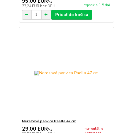
95,00 EUR
/
ks
expedícia 3-5 dní
77,24 EUR
bez DPH
Pridať do košíka
Nerezová panvica Paella 47 cm
29,00 EUR
momentálne
/
ks