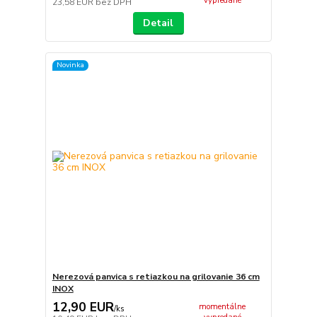
vypredané
23,58 EUR
bez DPH
Detail
Novinka
Nerezová panvica s retiazkou na grilovanie 36 cm
INOX
12,90 EUR
momentálne
/
ks