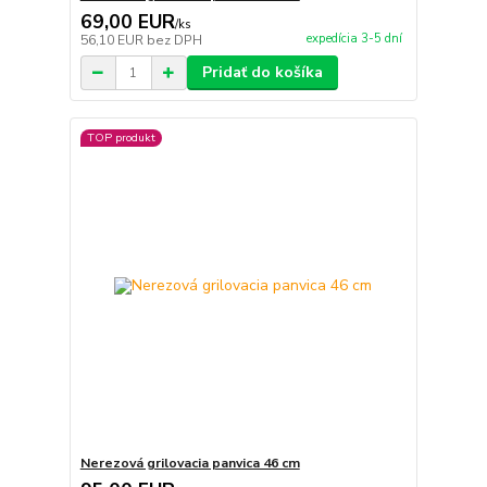
69,00 EUR
/
ks
expedícia 3-5 dní
56,10 EUR
bez DPH
Pridať do košíka
TOP produkt
Nerezová grilovacia panvica 46 cm