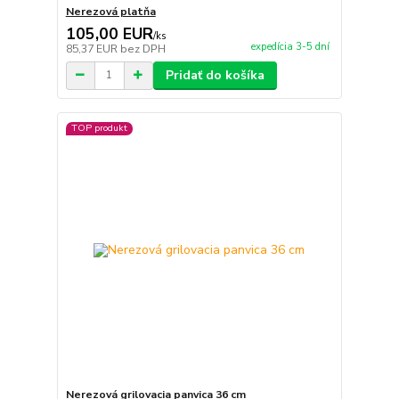
Nerezová platňa
105,00 EUR
/
ks
expedícia 3-5 dní
85,37 EUR
bez DPH
Pridať do košíka
TOP produkt
Nerezová grilovacia panvica 36 cm