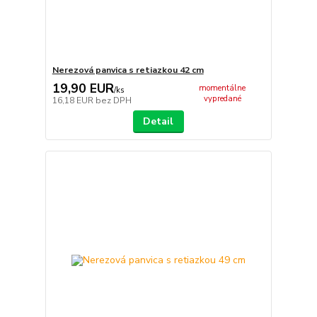
Nerezová panvica s retiazkou 42 cm
19,90 EUR
momentálne
/
ks
vypredané
16,18 EUR
bez DPH
Detail