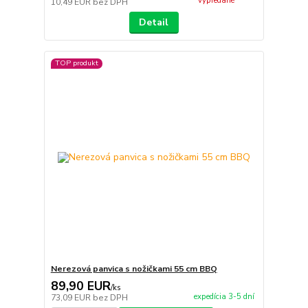
vypredané
10,49 EUR
bez DPH
Detail
TOP produkt
Nerezová panvica s nožičkami 55 cm BBQ
89,90 EUR
/
ks
expedícia 3-5 dní
73,09 EUR
bez DPH