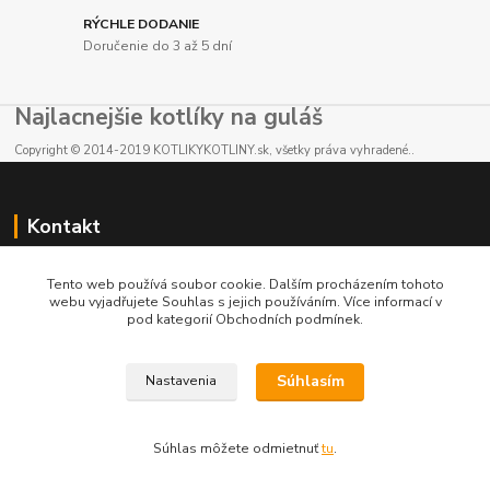
RÝCHLE DODANIE
Doručenie do 3 až 5 dní
Najlacnejšie kotlíky na guláš
Copyright © 2014-2019 KOTLIKYKOTLINY.sk, všetky práva vyhradené..
Kontakt
E-shop: +421 902 212 007
Tento web používá soubor cookie. Dalším procházením tohoto
od 8:00 - do 16:00 hod
webu vyjadřujete Souhlas s jejich používáním. Více informací v
pod kategorií Obchodních podmínek.
info@kotlikykotliny.sk
Súhlasím
Nastavenia
Súhlas môžete odmietnuť
tu
.
Vytvorené na
Eshop-rychlo.sk