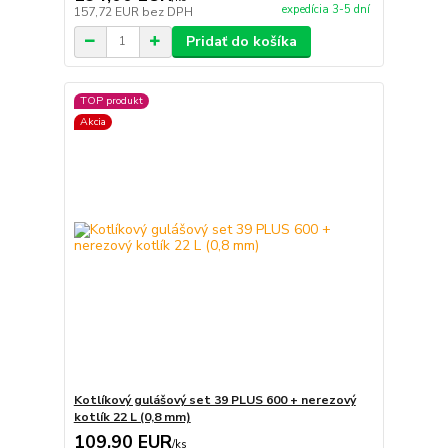
expedícia 3-5 dní
157,72 EUR
bez DPH
Pridať do košíka
TOP produkt
Akcia
Kotlíkový gulášový set 39 PLUS 600 + nerezový
kotlík 22 L (0,8 mm)
109,90 EUR
/
ks