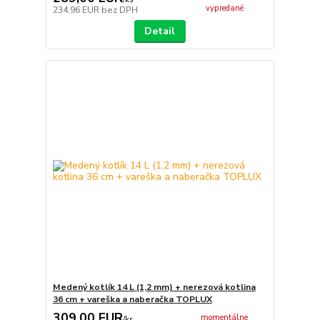
vypredané
234,96 EUR
bez DPH
Detail
Medený kotlík 14 L (1,2 mm) + nerezová kotlina
36 cm + vareška a naberačka TOPLUX
309,00 EUR
momentálne
/
ks