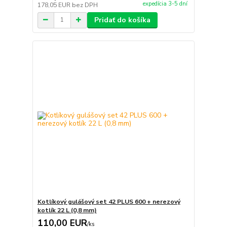
expedícia 3-5 dní
178,05 EUR
bez DPH
Pridať do košíka
Kotlíkový gulášový set 42 PLUS 600 + nerezový
kotlík 22 L (0,8 mm)
110,00 EUR
/
ks