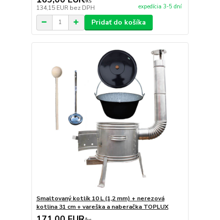
/
ks
expedícia 3-5 dní
134,15 EUR
bez DPH
Pridať do košíka
Smaltovaný kotlík 10 L (1,2 mm) + nerezová
kotlina 31 cm + vareška a naberačka TOPLUX
171,00 EUR