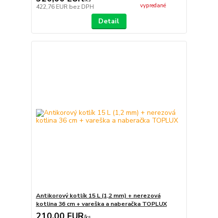
vypredané
422,76 EUR
bez DPH
Detail
Antikorový kotlík 15 L (1,2 mm) + nerezová
kotlina 36 cm + vareška a naberačka TOPLUX
210,00 EUR
/
ks