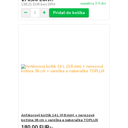
/
ks
expedícia 3-5 dní
138,21 EUR
bez DPH
Pridať do košíka
Antikorový kotlík 14 L (0,8 mm) + nerezová
kotlina 36 cm + vareška a naberačka TOPLUX
180,00 EUR
/
ks