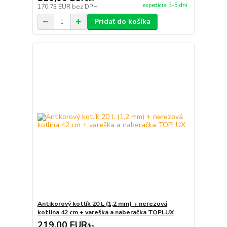
expedícia 3-5 dní
170,73 EUR
bez DPH
Pridať do košíka
Antikorový kotlík 20 L (1,2 mm) + nerezová
kotlina 42 cm + vareška a naberačka TOPLUX
219,00 EUR
/
ks