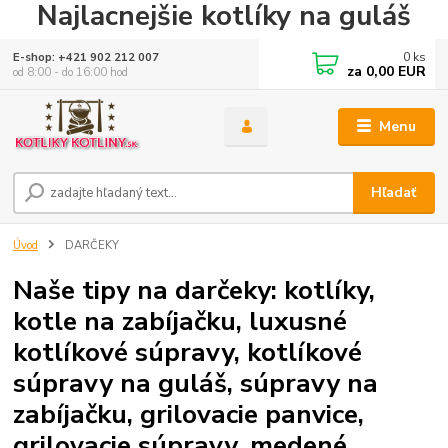
Najlacnejšie kotlíky na guláš
0
ks
E-shop: +421 902 212 007
za
0,00 EUR
od 8:00 - do 16:00 hod
Menu
Hľadať
Úvod
DARČEKY
Naše tipy na darčeky: kotlíky,
kotle na zabíjačku, luxusné
kotlíkové súpravy, kotlíkové
súpravy na guláš, súpravy na
zabíjačku, grilovacie panvice,
grilovacie súpravy, medené