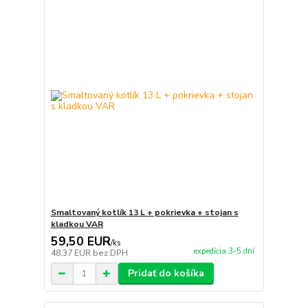
Smaltovaný kotlík 13 L + pokrievka + stojan s
kladkou VAR
59,50 EUR
/
ks
expedícia 3-5 dní
48,37 EUR
bez DPH
Pridať do košíka