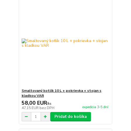
Smaltovaný kotlík 10 L + pokrievka + stojan s
kladkou VAR
58,00 EUR
/
ks
expedícia 3-5 dní
47,15 EUR
bez DPH
Pridať do košíka