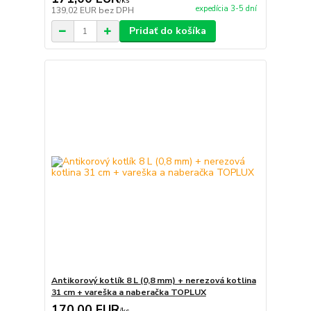
/
ks
expedícia 3-5 dní
139,02 EUR
bez DPH
Pridať do košíka
Antikorový kotlík 8 L (0,8 mm) + nerezová kotlina
31 cm + vareška a naberačka TOPLUX
170,00 EUR