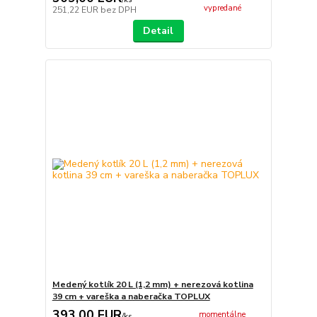
vypredané
251,22 EUR
bez DPH
Detail
Medený kotlík 20 L (1,2 mm) + nerezová kotlina
39 cm + vareška a naberačka TOPLUX
393,00 EUR
momentálne
/
ks