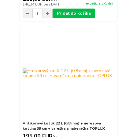
expedícia 3-5 dní
146,34 EUR
bez DPH
Pridať do košíka
Antikorový kotlík 22 L (0,8 mm) + nerezová
kotlina 39 cm + vareška a naberačka TOPLUX
195,00 EUR
/
ks