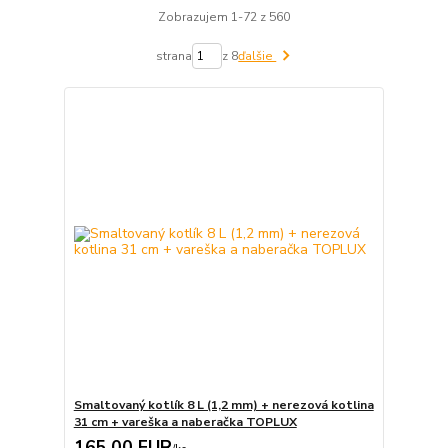
Zobrazujem 1-72 z 560
strana
z 8
ďalšie
Smaltovaný kotlík 8 L (1,2 mm) + nerezová kotlina
31 cm + vareška a naberačka TOPLUX
165,00 EUR