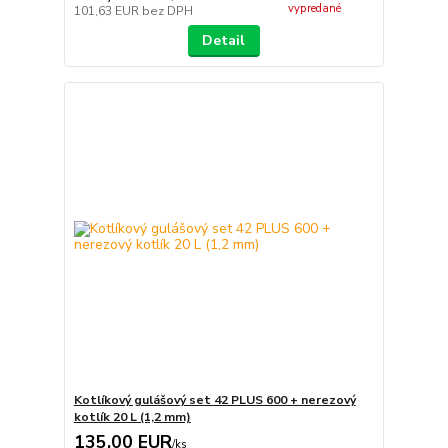
vypredané
101,63 EUR
bez DPH
Detail
Kotlíkový gulášový set 42 PLUS 600 + nerezový
kotlík 20 L (1,2 mm)
135,00 EUR
/
ks