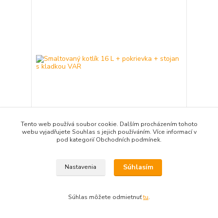
Tento web používá soubor cookie. Dalším procházením tohoto
webu vyjadřujete Souhlas s jejich používáním. Více informací v
pod kategorií Obchodních podmínek.
Smaltovaný kotlík 16 L + pokrievka + stojan s
kladkou VAR
62,50 EUR
/
ks
Súhlasím
Nastavenia
expedícia 3-5 dní
50,81 EUR
bez DPH
Pridať do košíka
Súhlas môžete odmietnuť
tu
.