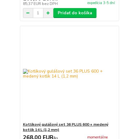
expedícia 3-5 dní
85,37 EUR
bez DPH
Pridať do košíka
Kotlíkový gulášový set 36 PLUS 600 + medený
kotlík 14 L (1,2 mm)
268,00 EUR
momentálne
/
ks