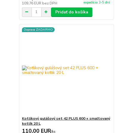
expedícia 3-5 dní
109,76 EUR
bez DPH
Pridať do košíka
Doprava ZADARMO
Kotlíkový gulášový set 42 PLUS 600 + smaltovaný
kotlík 20 L
110,00 EUR
/
ks