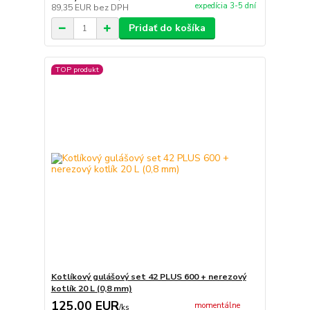
expedícia 3-5 dní
89,35 EUR
bez DPH
Pridať do košíka
TOP produkt
Kotlíkový gulášový set 42 PLUS 600 + nerezový
kotlík 20 L (0,8 mm)
125,00 EUR
momentálne
/
ks