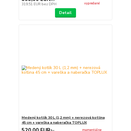
vypredané
319,51 EUR
bez DPH
Detail
Medený kotlík 30 L (1,2 mm) + nerezová kotlina
45 cm + vareška a naberačka TOPLUX
520,00 EUR
momentálne
/
ks