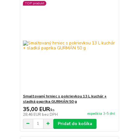
TOP produkt
Smaltovaný hrniec s pokrievkou 13 L kuchár +
sladká paprika GURMÁN 50 g
35,00 EUR
/
ks
expedícia 3-5 dní
28,46 EUR
bez DPH
Pridať do košíka