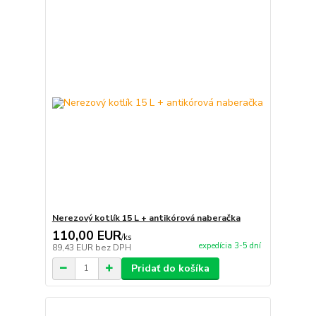
Nerezový kotlík 15 L + antikórová naberačka
110,00 EUR
/
ks
expedícia 3-5 dní
89,43 EUR
bez DPH
Pridať do košíka