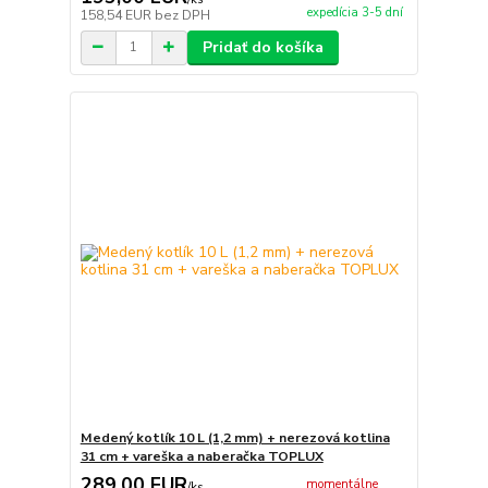
expedícia 3-5 dní
158,54 EUR
bez DPH
Pridať do košíka
Medený kotlík 10 L (1,2 mm) + nerezová kotlina
31 cm + vareška a naberačka TOPLUX
289,00 EUR
momentálne
/
ks