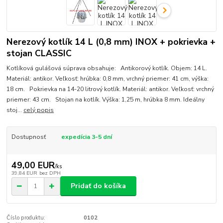
Nerezový kotlík 14 L (0,8 mm) INOX + pokrievka +
stojan CLASSIC
Kotlíková gulášová súprava obsahuje: Antikorový kotlík. Objem: 14 L.
Materiál: antikor. Veľkosť: hrúbka: 0,8 mm, vrchný priemer: 41 cm, výška:
18 cm. Pokrievka na 14-20 litrový kotlík. Materiál: antikor. Veľkosť: vrchný
priemer: 43 cm. Stojan na kotlík. Výška: 1,25 m, hrúbka 8 mm. Ideálny
stoj...
celý popis
Dostupnosť
expedícia 3-5 dní
49,00 EUR
/
ks
39,84 EUR
bez DPH
Pridať do košíka
Číslo produktu:
0102