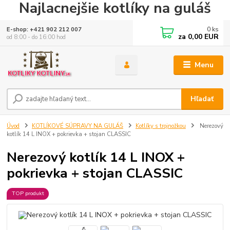
Najlacnejšie kotlíky na guláš
0
ks
E-shop: +421 902 212 007
za
0,00 EUR
od 8:00 - do 16:00 hod
Menu
Hľadať
Úvod
KOTLÍKOVÉ SÚPRAVY NA GULÁŠ
Kotlíky s trojnožkou
Nerezový
kotlík 14 L INOX + pokrievka + stojan CLASSIC
Nerezový kotlík 14 L INOX +
pokrievka + stojan CLASSIC
TOP produkt