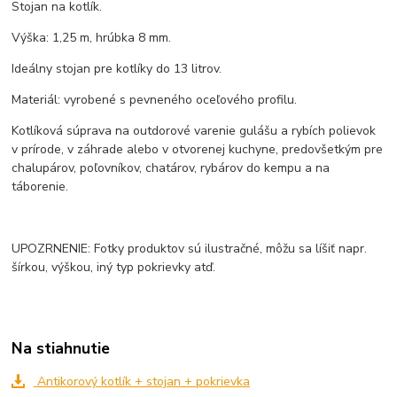
Stojan na kotlík.
Výška: 1,25 m, hrúbka 8 mm.
Ideálny stojan pre kotlíky do 13 litrov.
Materiál: vyrobené s pevneného oceľového profilu.
Kotlíková súprava na outdorové varenie gulášu a rybích polievok
v prírode, v záhrade alebo v otvorenej kuchyne, predovšetkým pre
chalupárov, poľovníkov, chatárov, rybárov do kempu a na
táborenie.
UPOZRNENIE: Fotky produktov sú ilustračné, môžu sa líšiť napr.
šírkou, výškou, iný typ pokrievky atď.
Na stiahnutie
Antikorový kotlík + stojan + pokrievka