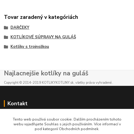
Tovar zaradený v kategóriách
DARČEKY
KOTLÍKOVÉ SÚPRAVY NA GULÁŠ
Kotlíky s trojnožkou
Najlacnejšie kotlíky na guláš
Copyright © 2014-2019 KOTLIKYKOTLINY.sk, všetky práva vyhradené..
Kontakt
E-shop: +421 902 212 007
Tento web používá soubor cookie. Dalším procházením tohoto
od 8:00 - do 16:00 hod
webu vyjadřujete Souhlas s jejich používáním. Více informací v
pod kategorií Obchodních podmínek.