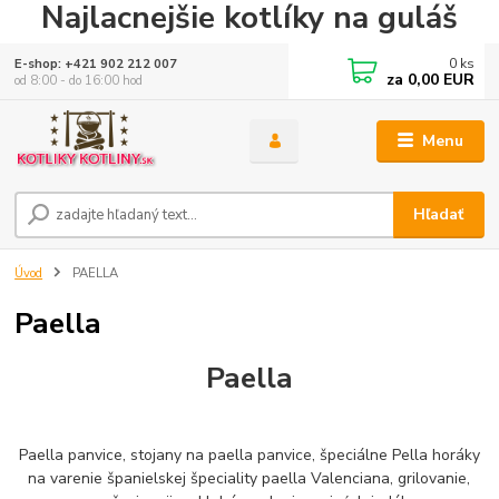
Najlacnejšie kotlíky na guláš
0
ks
E-shop: +421 902 212 007
za
0,00 EUR
od 8:00 - do 16:00 hod
Menu
Hľadať
Úvod
PAELLA
Paella
Paella
Paella panvice, stojany na paella panvice, špeciálne Pella horáky
na varenie španielskej špeciality paella Valenciana, grilovanie,