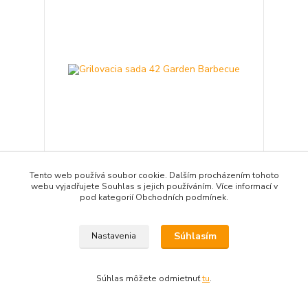
Tento web používá soubor cookie. Dalším procházením tohoto
Grilovacia sada 42 Garden Barbecue
webu vyjadřujete Souhlas s jejich používáním. Více informací v
95,00 EUR
pod kategorií Obchodních podmínek.
/
ks
expedícia 3-5 dní
77,24 EUR
bez DPH
Pridať do košíka
Súhlasím
Nastavenia
TOP produkt
Súhlas môžete odmietnuť
tu
.
Novinka