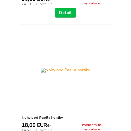
vypredané
24,39 EUR
bez DPH
Detail
Nohy pod Paella horáky
18,00 EUR
momentálne
/
ks
vypredané
14,63 EUR
bez DPH