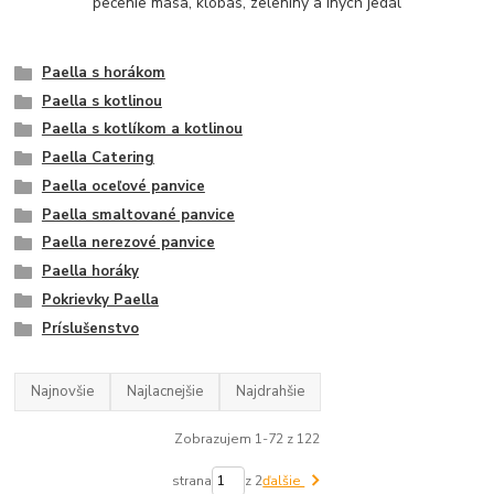
pečenie mäsa, klobás, zeleniny a iných jedál
Paella s horákom
Paella s kotlinou
Paella s kotlíkom a kotlinou
Paella Catering
Paella oceľové panvice
Paella smaltované panvice
Paella nerezové panvice
Paella horáky
Pokrievky Paella
Príslušenstvo
Najnovšie
Najlacnejšie
Najdrahšie
Zobrazujem 1-72 z 122
strana
z 2
ďalšie