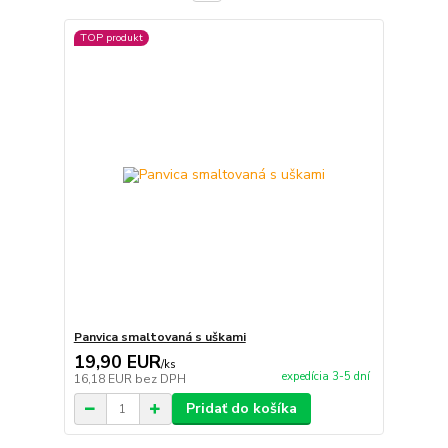
TOP produkt
Panvica smaltovaná s uškami
19,90 EUR
/
ks
expedícia 3-5 dní
16,18 EUR
bez DPH
Pridať do košíka