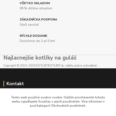
VŠETKO SKLADOM
99 % držíme skladom
ZÁKAZNÍCKA PODPORA
Stačí zavolať
RÝCHLE DODANIE
Doručenie do 3 až 5 dní
Najlacnejšie kotlíky na guláš
Copyright © 2014-2019 KOTLIKYKOTLINY.sk, všetky práva vyhradené..
Kontakt
E-shop: +421 902 212 007
Tento web používá soubor cookie. Dalším procházením tohoto
od 8:00 - do 16:00 hod
webu vyjadřujete Souhlas s jejich používáním. Více informací v
pod kategorií Obchodních podmínek.
info@kotlikykotliny.sk