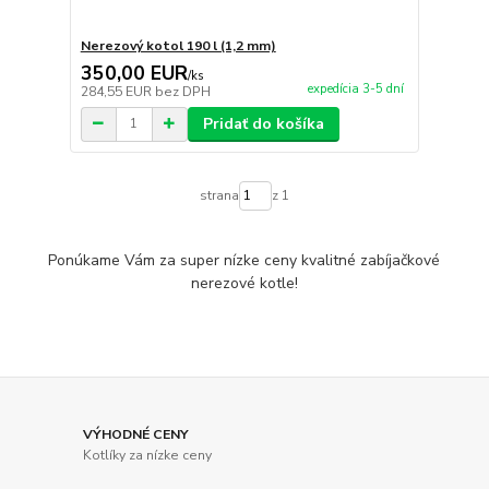
Nerezový kotol 190 l (1,2 mm)
350,00 EUR
/
ks
expedícia 3-5 dní
284,55 EUR
bez DPH
Pridať do košíka
strana
z 1
Ponúkame Vám za super nízke ceny kvalitné zabíjačkové
nerezové kotle!
VÝHODNÉ CENY
Kotlíky za nízke ceny