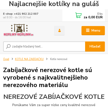
Najlacnejšie kotlíky na guláš
0
ks
E-shop: +421 902 212 007
za
0,00 EUR
od 8:00 - do 16:00 hod
Menu
Hľadať
Úvod
KOTLE NA ZABÍJAČKU
Kotle nerezové
Zabíjačkové nerezové kotle sú
vyrobené s najkvalitnejšieho
nerezového materiálu
NEREZOVÉ ZABÍJAČKOVÉ KOTLE
Ponúkame Vám za super nízke ceny kvalitné nerezové