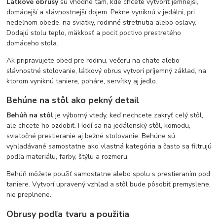
Látkové obrusy
sú vhodné tam, kde chcete vytvoriť jemnejší,
domácejší a slávnostnejší dojem. Pekne vyniknú v jedálni, pri
nedeľnom obede, na sviatky, rodinné stretnutia alebo oslavy.
Dodajú stolu teplo, mäkkosť a pocit poctivo prestretého
domáceho stola.
Ak pripravujete obed pre rodinu, večeru na chate alebo
slávnostné stolovanie, látkový obrus vytvorí príjemný základ, na
ktorom vyniknú taniere, poháre, servítky aj jedlo.
Behúne na stôl ako pekný detail
Behúň na stôl
je výborný vtedy, keď nechcete zakryť celý stôl,
ale chcete ho ozdobiť. Hodí sa na jedálenský stôl, komodu,
sviatočné prestieranie aj bežné stolovanie. Behúne sú
vyhľadávané samostatne ako vlastná kategória a často sa filtrujú
podľa materiálu, farby, štýlu a rozmeru.
Behúň môžete použiť samostatne alebo spolu s prestieraním pod
taniere. Vytvorí upravený vzhľad a stôl bude pôsobiť premyslene,
nie preplnene.
Obrusy podľa tvaru a použitia