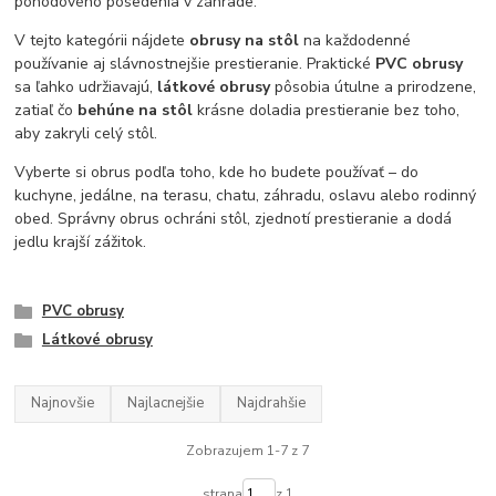
pohodového posedenia v záhrade.
V tejto kategórii nájdete
obrusy na stôl
na každodenné
používanie aj slávnostnejšie prestieranie. Praktické
PVC obrusy
sa ľahko udržiavajú,
látkové obrusy
pôsobia útulne a prirodzene,
zatiaľ čo
behúne na stôl
krásne doladia prestieranie bez toho,
aby zakryli celý stôl.
Vyberte si obrus podľa toho, kde ho budete používať – do
kuchyne, jedálne, na terasu, chatu, záhradu, oslavu alebo rodinný
obed. Správny obrus ochráni stôl, zjednotí prestieranie a dodá
jedlu krajší zážitok.
PVC obrusy
Látkové obrusy
Najnovšie
Najlacnejšie
Najdrahšie
Zobrazujem 1-7 z 7
strana
z 1