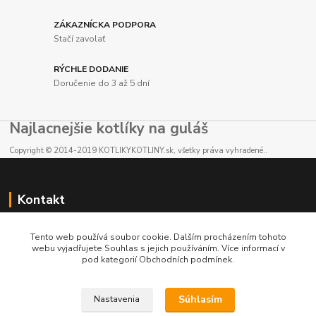
ZÁKAZNÍCKA PODPORA
Stačí zavolať
RÝCHLE DODANIE
Doručenie do 3 až 5 dní
Najlacnejšie kotlíky na guláš
Copyright © 2014-2019 KOTLIKYKOTLINY.sk, všetky práva vyhradené..
Kontakt
E-shop: +421 902 212 007
Tento web používá soubor cookie. Dalším procházením tohoto
od 8:00 - do 16:00 hod
webu vyjadřujete Souhlas s jejich používáním. Více informací v
pod kategorií Obchodních podmínek.
info@kotlikykotliny.sk
Súhlasím
Nastavenia