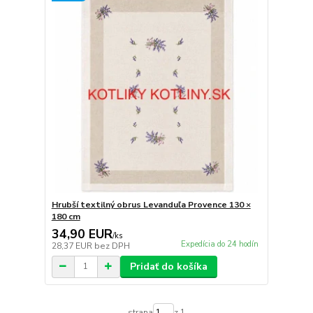
Hrubší textilný obrus Levanduľa Provence 130 ×
180 cm
34,90 EUR
/
ks
Expedícia do 24 hodín
28,37 EUR
bez DPH
Pridať do košíka
strana
z 1