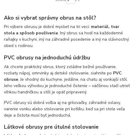
Ako si vybrať správny obrus na stôl?
Pri výbere obrusu je dobré myslieť na tri veci:
materiál, tvar
stola a spôsob používania
. Iný obrus sa hodí na každodenné
raňajky v kuchyni, iný na záhradné posedenie a iný na slávnostný
obed s rodinou.
PVC obrusy na jednoduchú údržbu
Ak chcete praktický obrus, ktorý zvládne bežné používanie,
rozliaty nápoj, omrvinky aj detské stolovanie, siahnite po
PVC
obruse
. Je vhodný do kuchyne, jedálne, na chatu aj vonkajší stôl.
Jeho veľkou výhodou je jednoduché čistenie – väčšinou stačí utrieť
vlhkou handričkou a stôl je opäť pripravený.
PVC obrusy sú dobrá voľba aj na grilovačky, záhradné oslavy,
varenie vonku alebo stolovanie pri kotlíku, keď sa pri stole veľa
deje a čistota musí byť jednoduchá.
Látkové obrusy pre útulné stolovanie