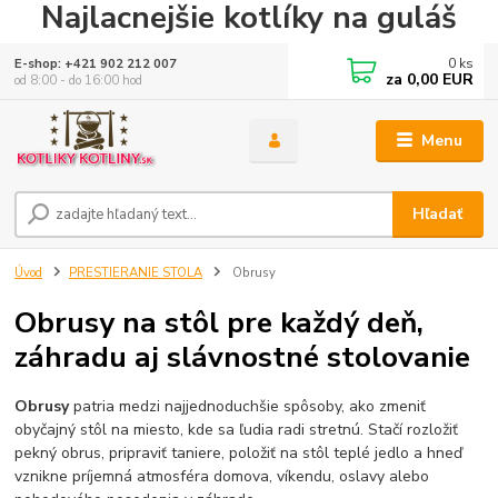
Najlacnejšie kotlíky na guláš
0
ks
E-shop: +421 902 212 007
za
0,00 EUR
od 8:00 - do 16:00 hod
Menu
Hľadať
Úvod
PRESTIERANIE STOLA
Obrusy
Obrusy na stôl pre každý deň,
záhradu aj slávnostné stolovanie
Obrusy
patria medzi najjednoduchšie spôsoby, ako zmeniť
obyčajný stôl na miesto, kde sa ľudia radi stretnú. Stačí rozložiť
pekný obrus, pripraviť taniere, položiť na stôl teplé jedlo a hneď
vznikne príjemná atmosféra domova, víkendu, oslavy alebo