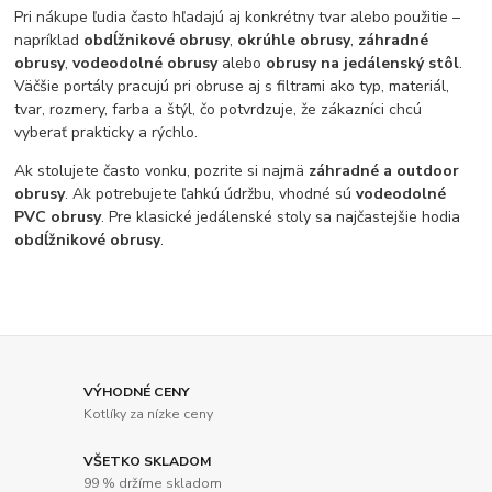
Pri nákupe ľudia často hľadajú aj konkrétny tvar alebo použitie –
napríklad
obdĺžnikové obrusy
,
okrúhle obrusy
,
záhradné
obrusy
,
vodeodolné obrusy
alebo
obrusy na jedálenský stôl
.
Väčšie portály pracujú pri obruse aj s filtrami ako typ, materiál,
tvar, rozmery, farba a štýl, čo potvrdzuje, že zákazníci chcú
vyberať prakticky a rýchlo.
Ak stolujete často vonku, pozrite si najmä
záhradné a outdoor
obrusy
. Ak potrebujete ľahkú údržbu, vhodné sú
vodeodolné
PVC obrusy
. Pre klasické jedálenské stoly sa najčastejšie hodia
obdĺžnikové obrusy
.
VÝHODNÉ CENY
Kotlíky za nízke ceny
VŠETKO SKLADOM
99 % držíme skladom