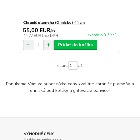
Chránič plameňa (Ohnisko) 44 cm
55,00 EUR
/
ks
expedícia 3-5 dní
44,72 EUR
bez DPH
Pridať do košíka
strana
z 1
Ponúkame Vám za super nízke ceny kvalitné chrániče plameňa a
ohniská pod kotlíky a grilovacie panvice!
VÝHODNÉ CENY
Kotlíky za nízke ceny