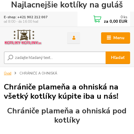
Najlacnejšie kotlíky na guláš
0
ks
E-shop: +421 902 212 007
za
0,00 EUR
od 8:00 - do 16:00 hod
Menu
Hľadať
Úvod
CHRÁNIČE A OHNISKÁ
Chrániče plameňa a ohniská na
všetký kotlíky kúpite iba u nás!
Chrániče plameňa a ohniská pod
kotlíky