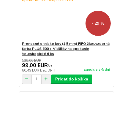
- 29 %
Prenosné ohnisko kov (1,5 mm) FIFO žiaruvzdorná
farba PLUS 600 + Vidličky na opekanie
teleskopické 6 ks
139,00 EUR
99,00 EUR
/
ks
expedícia 3-5 dní
80,49 EUR
bez DPH
Pridať do košíka