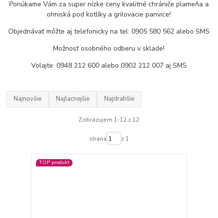
Ponúkame Vám za super nízke ceny kvalitné chrániče plameňa a
ohniská pod kotlíky a grilovacie panvice!
Objednávať môžte aj telefonicky na tel: 0905 580 562 alebo SMS
Možnosť osobného odberu v sklade!
Volajte: 0948 212 600 alebo 0902 212 007 aj SMS
Najnovšie
Najlacnejšie
Najdrahšie
Zobrazujem 1-12 z 12
strana
z 1
TOP produkt