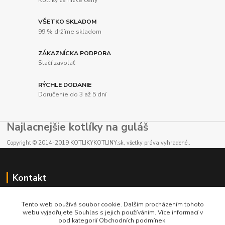
VŠETKO SKLADOM
99 % držíme skladom
ZÁKAZNÍCKA PODPORA
Stačí zavolať
RÝCHLE DODANIE
Doručenie do 3 až 5 dní
Najlacnejšie kotlíky na guláš
Copyright © 2014-2019 KOTLIKYKOTLINY.sk, všetky práva vyhradené..
Kontakt
E-shop: +421 902 212 007
Tento web používá soubor cookie. Dalším procházením tohoto
od 8:00 - do 16:00 hod
webu vyjadřujete Souhlas s jejich používáním. Více informací v
pod kategorií Obchodních podmínek.