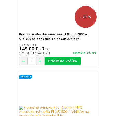
- 25 %
Prenosné ohnisko nerezove (1,5 mm) FIFO +
Vidličky na opekanie teleskopické 6 ks
199,00 EUR
149,00 EUR
/
ks
expedícia 3-5 dní
121,14 EUR
bez DPH
Pridať do košíka
Novinka