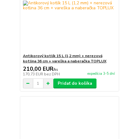
Antikorový kotlík 15 L (1,2 mm) + nerezová
kotlina 36 cm + vareška a naberačka TOPLUX
210,00 EUR
/
ks
expedícia 3-5 dní
170,73 EUR
bez DPH
Pridať do košíka