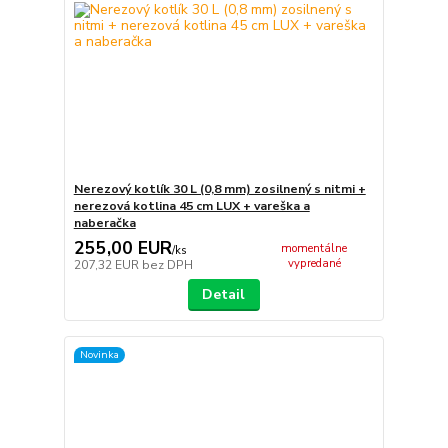
Nerezový kotlík 30 L (0,8 mm) zosilnený s nitmi +
nerezová kotlina 45 cm LUX + vareška a
naberačka
255,00 EUR
momentálne
/
ks
vypredané
207,32 EUR
bez DPH
Detail
Novinka