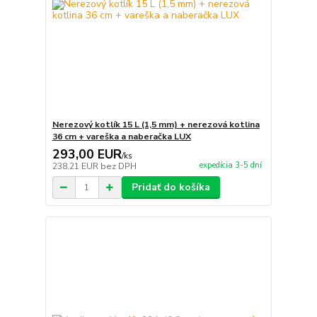
Nerezový kotlík 15 L (1,5 mm) + nerezová kotlina
36 cm + vareška a naberačka LUX
293,00 EUR
/
ks
expedícia 3-5 dní
238,21 EUR
bez DPH
Pridať do košíka