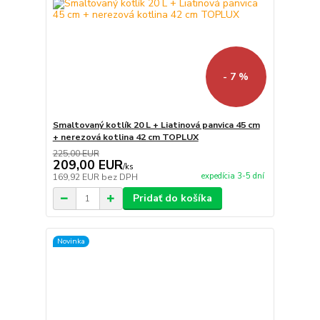
- 7 %
Smaltovaný kotlík 20 L + Liatinová panvica 45 cm
+ nerezová kotlina 42 cm TOPLUX
225,00 EUR
209,00 EUR
/
ks
expedícia 3-5 dní
169,92 EUR
bez DPH
Pridať do košíka
Novinka