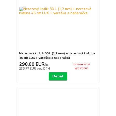
Nerezový kotlík 30 L (1,2 mm) + nerezová kotlina
45 cm LUX + vareška a naberačka
290,00 EUR
momentálne
/
ks
vypredané
235,77 EUR
bez DPH
Detail