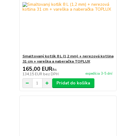
Smaltovaný kotlík 8 L (1,2 mm) + nerezová kotlina
31 cm + vareška a naberačka TOPLUX
165,00 EUR
/
ks
expedícia 3-5 dní
134,15 EUR
bez DPH
Pridať do košíka