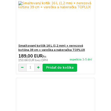
Smaltovaný kotlík 16 L (1,2 mm) + nerezová
kotlina 39 cm + vareška a naberačka TOPLUX
189,00 EUR
/
ks
expedícia 3-5 dní
153,66 EUR
bez DPH
Pridať do košíka