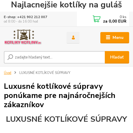
Najlacnejšie kotlíky na guláš
0
ks
E-shop: +421 902 212 007
za
0,00 EUR
od 8:00 - do 16:00 hod
Menu
Hľadať
Úvod
LUXUSNÉ KOTLÍKOVÉ SÚPRAVY
Luxusné kotlíkové súpravy
ponúkame pre najnáročnejších
zákazníkov
LUXUSNÉ KOTLÍKOVÉ SÚPRAVY