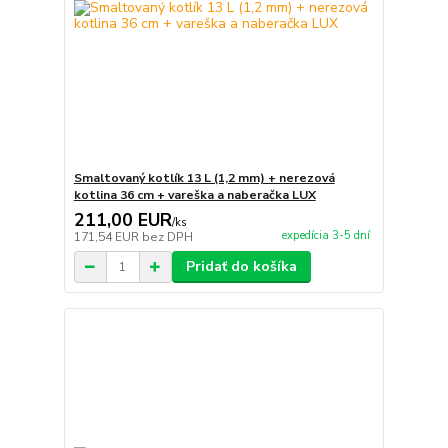
Smaltovaný kotlík 13 L (1,2 mm) + nerezová
kotlina 36 cm + vareška a naberačka LUX
211,00 EUR
/
ks
expedícia 3-5 dní
171,54 EUR
bez DPH
Pridať do košíka