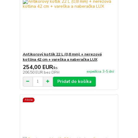
Antikorový kotlík 22 L (0,8 mm) + nerezová
kotlina 42 cm + vareška a naberačka LUX
254,00 EUR
/
ks
expedícia 3-5 dní
206,50 EUR
bez DPH
Pridať do košíka
Akcia