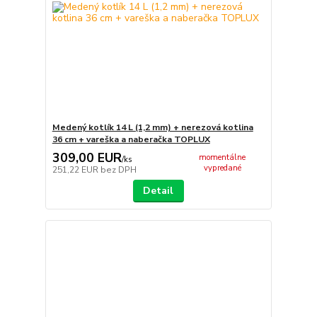
Medený kotlík 14 L (1,2 mm) + nerezová kotlina
36 cm + vareška a naberačka TOPLUX
309,00 EUR
momentálne
/
ks
vypredané
251,22 EUR
bez DPH
Detail