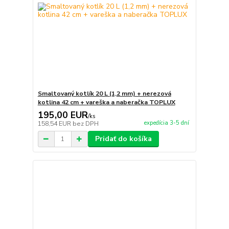
Smaltovaný kotlík 20 L (1,2 mm) + nerezová
kotlina 42 cm + vareška a naberačka TOPLUX
195,00 EUR
/
ks
expedícia 3-5 dní
158,54 EUR
bez DPH
Pridať do košíka