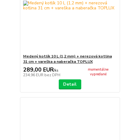
Medený kotlík 10 L (1,2 mm) + nerezová kotlina
31 cm + vareška a naberačka TOPLUX
289,00 EUR
momentálne
/
ks
vypredané
234,96 EUR
bez DPH
Detail