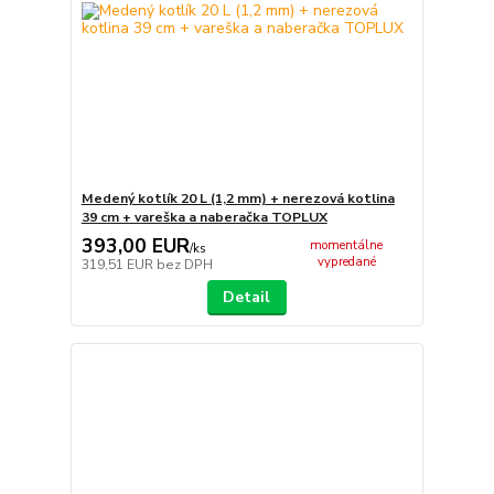
Medený kotlík 20 L (1,2 mm) + nerezová kotlina
39 cm + vareška a naberačka TOPLUX
393,00 EUR
momentálne
/
ks
vypredané
319,51 EUR
bez DPH
Detail