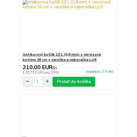
Antikorový kotlík 10 L (0,8 mm) + nerezová
kotlina 36 cm + vareška a naberačka LUX
210,00 EUR
/
ks
expedícia 3-5 dní
170,73 EUR
bez DPH
Pridať do košíka