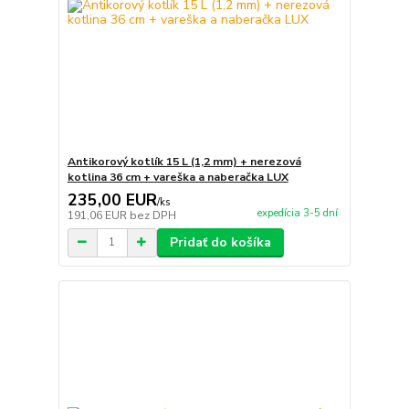
Antikorový kotlík 15 L (1,2 mm) + nerezová
kotlina 36 cm + vareška a naberačka LUX
235,00 EUR
/
ks
expedícia 3-5 dní
191,06 EUR
bez DPH
Pridať do košíka