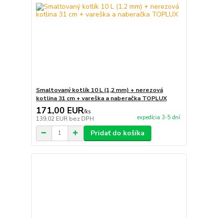
Smaltovaný kotlík 10 L (1,2 mm) + nerezová
kotlina 31 cm + vareška a naberačka TOPLUX
171,00 EUR
/
ks
expedícia 3-5 dní
139,02 EUR
bez DPH
Pridať do košíka