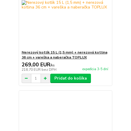
Nerezový kotlík 15 L (1,5 mm) + nerezová kotlina
36 cm + vareška a naberačka TOPLUX
269,00 EUR
/
ks
expedícia 3-5 dní
218,70 EUR
bez DPH
Pridať do košíka