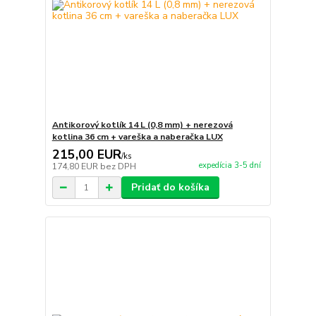
Antikorový kotlík 14 L (0,8 mm) + nerezová
kotlina 36 cm + vareška a naberačka LUX
215,00 EUR
/
ks
expedícia 3-5 dní
174,80 EUR
bez DPH
Pridať do košíka