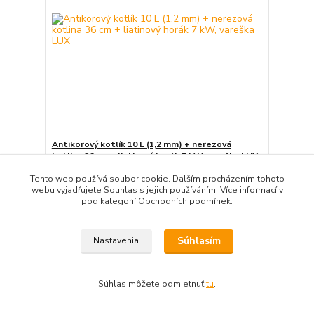
Antikorový kotlík 10 L (1,2 mm) + nerezová
kotlina 36 cm + liatinový horák 7 kW, vareška LUX
249,00 EUR
/
ks
Tento web používá soubor cookie. Dalším procházením tohoto
expedícia 3-5 dní
202,44 EUR
bez DPH
webu vyjadřujete Souhlas s jejich používáním. Více informací v
pod kategorií Obchodních podmínek.
Pridať do košíka
Súhlasím
Nastavenia
Súhlas môžete odmietnuť
tu
.