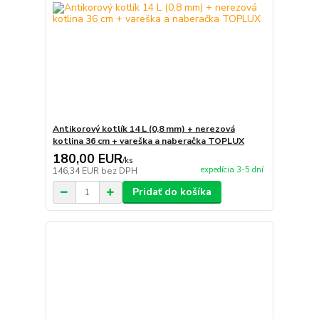
Antikorový kotlík 14 L (0,8 mm) + nerezová
kotlina 36 cm + vareška a naberačka TOPLUX
180,00 EUR
/
ks
expedícia 3-5 dní
146,34 EUR
bez DPH
Pridať do košíka