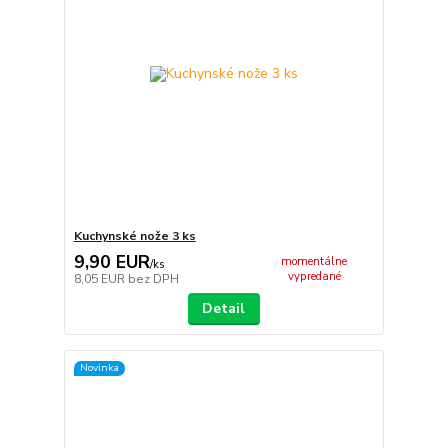
Kuchynské nože 3 ks
9,90 EUR
momentálne
/
ks
vypredané
8,05 EUR
bez DPH
Detail
Novinka