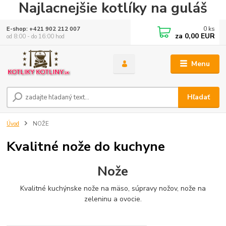
Najlacnejšie kotlíky na guláš
0
ks
E-shop: +421 902 212 007
za
0,00 EUR
od 8:00 - do 16:00 hod
Menu
Hľadať
Úvod
NOŽE
Kvalitné nože do kuchyne
Nože
Kvalitné kuchýnske nože na mäso, súpravy nožov, nože na
zeleninu a ovocie.