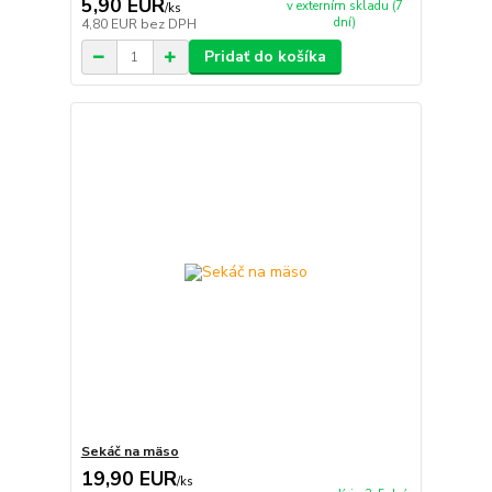
5,90 EUR
v externím skladu (7
/
ks
dní)
4,80 EUR
bez DPH
Pridať do košíka
Sekáč na mäso
19,90 EUR
/
ks