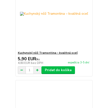
Kuchynský nôž Tramontina – kvalitná oceľ
5,90 EUR
/
ks
expedícia 3-5 dní
4,80 EUR
bez DPH
Pridať do košíka