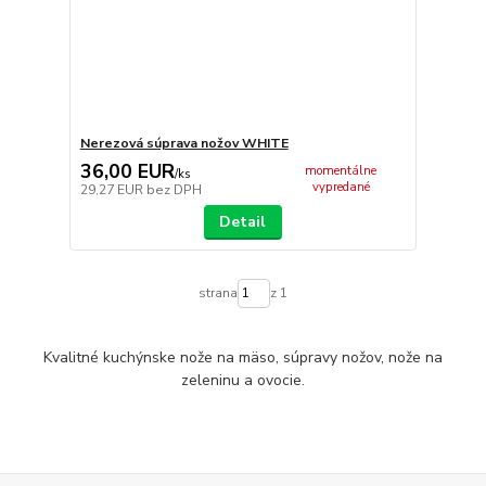
Nerezová súprava nožov WHITE
36,00 EUR
momentálne
/
ks
vypredané
29,27 EUR
bez DPH
Detail
strana
z 1
Kvalitné kuchýnske nože na mäso, súpravy nožov, nože na
zeleninu a ovocie.