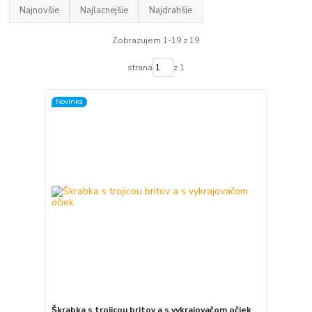
Najnovšie
Najlacnejšie
Najdrahšie
Zobrazujem 1-19 z 19
strana
z 1
Novinka
Škrabka s trojicou britov a s vykrajovačom očiek