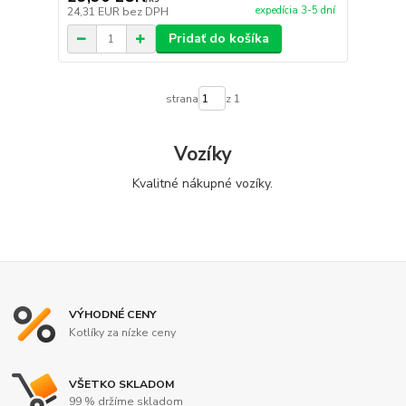
expedícia 3-5 dní
24,31 EUR
bez DPH
Pridať do košíka
strana
z 1
Vozíky
Kvalitné nákupné vozíky.
VÝHODNÉ CENY
Kotlíky za nízke ceny
VŠETKO SKLADOM
99 % držíme skladom