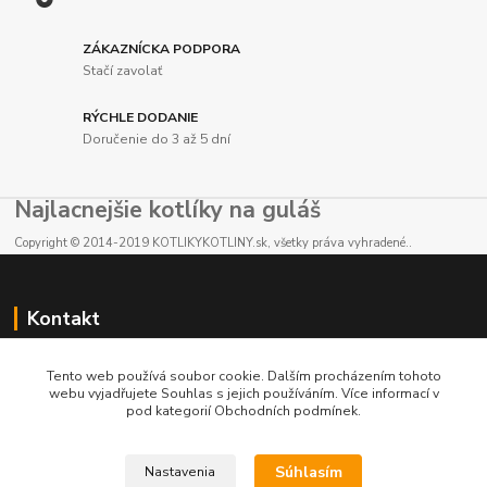
ZÁKAZNÍCKA PODPORA
Stačí zavolať
RÝCHLE DODANIE
Doručenie do 3 až 5 dní
Najlacnejšie kotlíky na guláš
Copyright © 2014-2019 KOTLIKYKOTLINY.sk, všetky práva vyhradené..
Kontakt
E-shop: +421 902 212 007
Tento web používá soubor cookie. Dalším procházením tohoto
od 8:00 - do 16:00 hod
webu vyjadřujete Souhlas s jejich používáním. Více informací v
pod kategorií Obchodních podmínek.
info@kotlikykotliny.sk
Súhlasím
Nastavenia