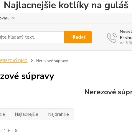
Najlacnejšie kotlíky na guláš
tovaru
Neviet
Hľadať
E-sh
od 8:0
NEREZOVÝ RIAD
Nerezové súpravy
zové súpravy
Nerezové súp
šie
Najlacnejšie
Najdrahšie
m 1-6 z 6