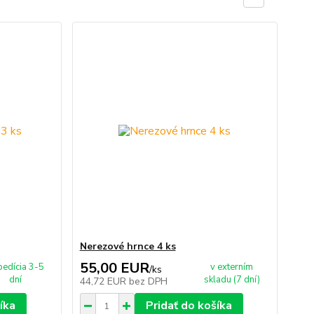
Nerezové hrnce 4 ks
55,00 EUR
pedícia 3-5
v externím
/
ks
dní
skladu (7 dní)
44,72 EUR
bez DPH
íka
Pridať do košíka