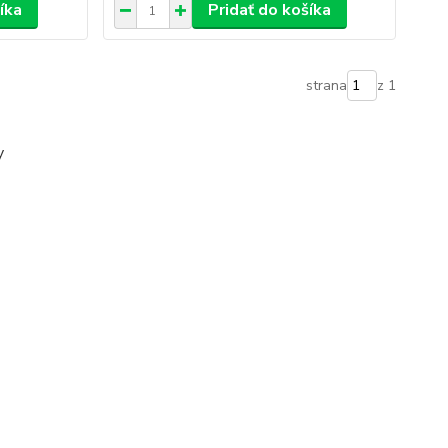
íka
Pridať do košíka
strana
z 1
y