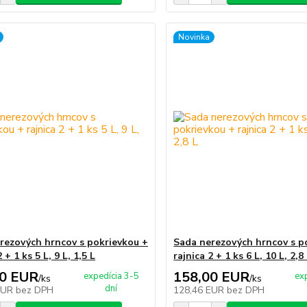
Novinka
rezových hrncov s pokrievkou +
Sada nerezových hrncov s p
 + 1 ks 5 L, 9 L, 1,5 L
rajnica 2 + 1 ks 6 L, 10 L, 2,8
00 EUR
158,00 EUR
expedícia 3-5
ex
/
ks
/
ks
dní
EUR
bez DPH
128,46 EUR
bez DPH