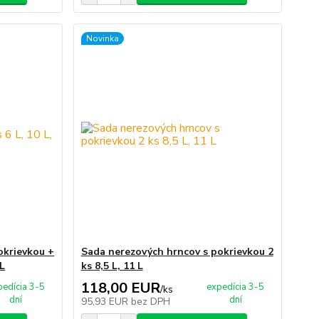
Novinka
okrievkou +
Sada nerezových hrncov s pokrievkou 2
 L
ks 8,5 L, 11 L
118,00 EUR
pedícia 3-5
expedícia 3-5
/
ks
dní
dní
95,93 EUR
bez DPH