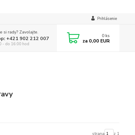
Prihlásenie
e si rady? Zavolajte.
0
ks
op: +421 902 212 007
za
0,00 EUR
0 - do 16:00 hod
ravy
strana
z 1