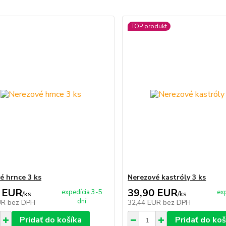
TOP produkt
é hrnce 3 ks
Nerezové kastróly 3 ks
 EUR
39,90 EUR
expedícia 3-5
ex
/
ks
/
ks
dní
UR
bez DPH
32,44 EUR
bez DPH
Pridať do košíka
Pridať do koš