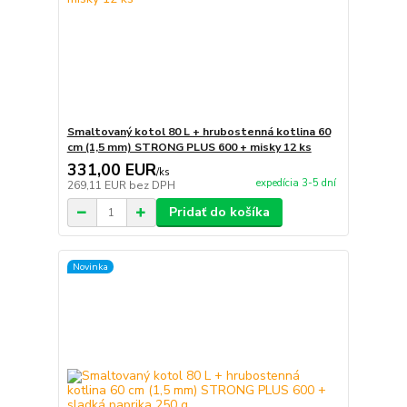
Smaltovaný kotol 80 L + hrubostenná kotlina 60
cm (1,5 mm) STRONG PLUS 600 + misky 12 ks
331,00 EUR
/
ks
expedícia 3-5 dní
269,11 EUR
bez DPH
Pridať do košíka
Novinka