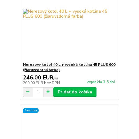
Nerezový kotol 40 L + vysoká kotlina 45 PLUS 600
(žiaruvzdorná farba)
246,00 EUR
/
ks
expedícia 3-5 dní
200,00 EUR
bez DPH
Pridať do košíka
Novinka