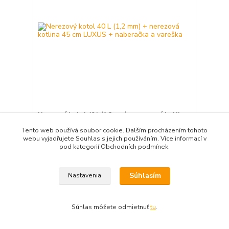
Nerezový kotol 40 L (1,2 mm) + nerezová kotlina
45 cm LUXUS + naberačka a vareška
Tento web používá soubor cookie. Dalším procházením tohoto
351,00 EUR
/
ks
webu vyjadřujete Souhlas s jejich používáním. Více informací v
expedícia 3-5 dní
285,37 EUR
bez DPH
pod kategorií Obchodních podmínek.
Pridať do košíka
Súhlasím
Nastavenia
Novinka
Súhlas môžete odmietnuť
tu
.