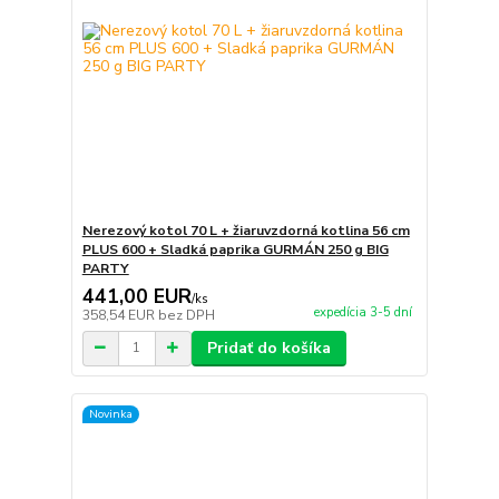
Nerezový kotol 70 L + žiaruvzdorná kotlina 56 cm
PLUS 600 + Sladká paprika GURMÁN 250 g BIG
PARTY
441,00 EUR
/
ks
expedícia 3-5 dní
358,54 EUR
bez DPH
Pridať do košíka
Novinka