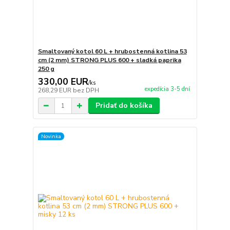
Smaltovaný kotol 60 L + hrubostenná kotlina 53
cm (2 mm) STRONG PLUS 600 + sladká paprika
250 g
330,00 EUR
/
ks
expedícia 3-5 dní
268,29 EUR
bez DPH
Pridať do košíka
Novinka