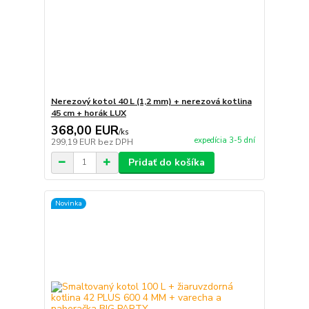
Nerezový kotol 40 L (1,2 mm) + nerezová kotlina
45 cm + horák LUX
368,00 EUR
/
ks
expedícia 3-5 dní
299,19 EUR
bez DPH
Pridať do košíka
Novinka