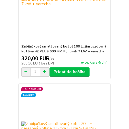
Zabíjačkový smaltovaný kotol 100 L, žiaruvzdorná
kotlina 42 PLUS 600 4 MM, horák 7 kW + varecha
320,00 EUR
/
ks
expedícia 3-5 dní
260,16 EUR
bez DPH
Pridať do košíka
TOP produkt
Novinka