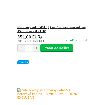
Nerezový kotol 40 L (1,2 mm) + nerezová kotlina
45 cm + vareška LUX
351,00 EUR
/
ks
expedícia 3-5 dní
285,37 EUR
bez DPH
Pridať do košíka
Novinka