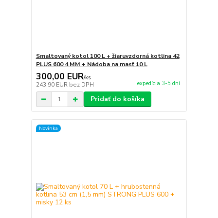
Smaltovaný kotol 100 L + žiaruvzdorná kotlina 42
PLUS 600 4 MM + Nádoba na masť 10 L
300,00 EUR
/
ks
expedícia 3-5 dní
243,90 EUR
bez DPH
Pridať do košíka
Novinka