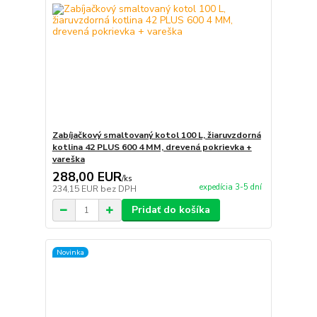
Zabíjačkový smaltovaný kotol 100 L, žiaruvzdorná
kotlina 42 PLUS 600 4 MM, drevená pokrievka +
vareška
288,00 EUR
/
ks
expedícia 3-5 dní
234,15 EUR
bez DPH
Pridať do košíka
Novinka