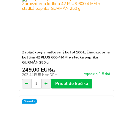
Zabíjačkový smaltovaný kotol 100 L, žiaruvzdorná
kotlina 42 PLUS 600 4 MM + sladká paprika
GURMÁN 250 g
249,00 EUR
/
ks
expedícia 3-5 dní
202,44 EUR
bez DPH
Pridať do košíka
Novinka