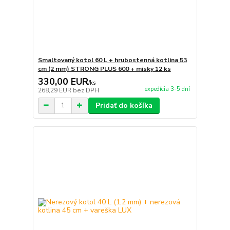
Smaltovaný kotol 60 L + hrubostenná kotlina 53
cm (2 mm) STRONG PLUS 600 + misky 12 ks
330,00 EUR
/
ks
expedícia 3-5 dní
268,29 EUR
bez DPH
Pridať do košíka