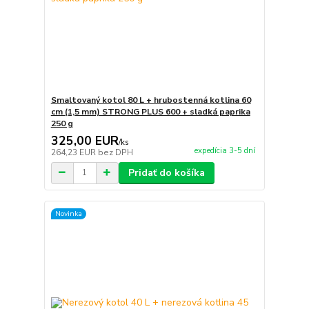
Smaltovaný kotol 80 L + hrubostenná kotlina 60
cm (1,5 mm) STRONG PLUS 600 + sladká paprika
250 g
325,00 EUR
/
ks
expedícia 3-5 dní
264,23 EUR
bez DPH
Pridať do košíka
Novinka