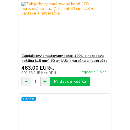
Zabíjačkový smaltovaný kotol 100 L + nerezová
kotlina (1,5 mm) 60 cm LUX + vareška a naberačka
483,00 EUR
/
ks
expedícia 3-5 dní
392,68 EUR
bez DPH
Pridať do košíka
Novinka