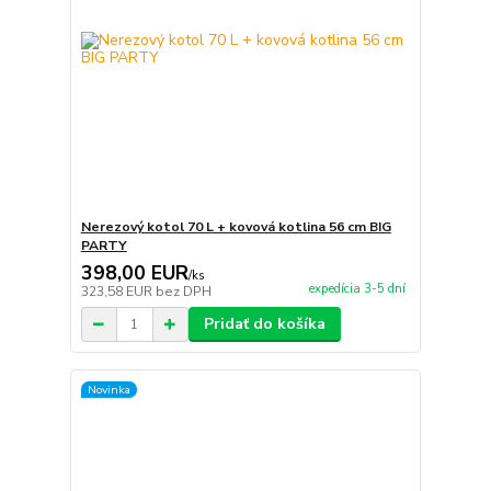
Nerezový kotol 70 L + kovová kotlina 56 cm BIG
PARTY
398,00 EUR
/
ks
expedícia 3-5 dní
323,58 EUR
bez DPH
Pridať do košíka
Novinka