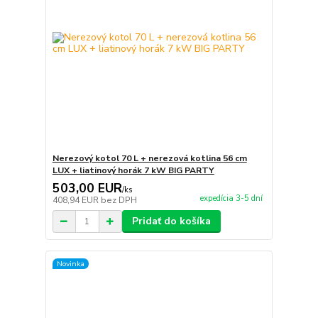
Nerezový kotol 70 L + nerezová kotlina 56 cm
LUX + liatinový horák 7 kW BIG PARTY
503,00 EUR
/
ks
expedícia 3-5 dní
408,94 EUR
bez DPH
Pridať do košíka
Novinka