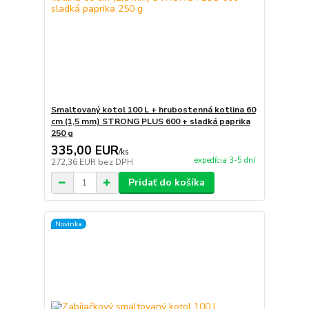
Smaltovaný kotol 100 L + hrubostenná kotlina 60
cm (1,5 mm) STRONG PLUS 600 + sladká paprika
250 g
335,00 EUR
/
ks
expedícia 3-5 dní
272,36 EUR
bez DPH
Pridať do košíka
Novinka