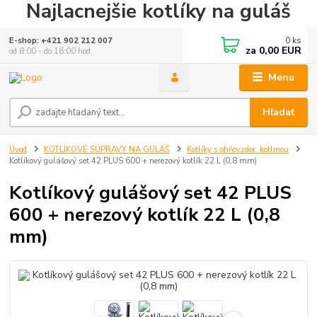
Najlacnejšie kotlíky na guláš
0
ks
E-shop: +421 902 212 007
za
0,00 EUR
od 8:00 - do 16:00 hod
Menu
Hľadať
Úvod
KOTLÍKOVÉ SÚPRAVY NA GULÁŠ
Kotlíky s ohňovzdor. kotlinou
Kotlíkový gulášový set 42 PLUS 600 + nerezový kotlík 22 L (0,8 mm)
Kotlíkový gulášový set 42 PLUS
600 + nerezový kotlík 22 L (0,8
mm)