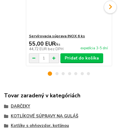
Servírovacia súprava INOX 6 ks
Servírovací 
55,00 EUR
9,95 EU
/
ks
expedícia 3-5 dní
44,72 EUR
bez DPH
8,09 EUR
be
Pridať do košíka
Tovar zaradený v kategóriách
DARČEKY
KOTLÍKOVÉ SÚPRAVY NA GULÁŠ
Kotlíky s ohňovzdor. kotlinou