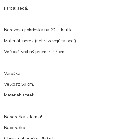
Farba: šedá.
Nerezová pokrievka na 22 L. kotlík.
Materiál: nerez (nehrdzavejúca oceľ).
Veľkosť: vrchný priemer: 47 cm.
Vareška
Veľkosť: 50 cm.
Materiál: smrek.
Naberačka zdarma!
Naberačka
Objem naberačky: 350 ml.