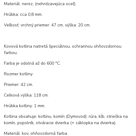
Materiál: nerez, (nehrdzavejúca oceľ).
Hrúbka: cca 0,8 mm.
Veľkosť: vrchný priemer: 47 cm, výška: 20 cm.
Kovová kotlina natretá špeciálnou, ochrannou ohňovzdornou
farbou.
Farba je odolná až do 600 °C.
Rozmer kotliny:
Priemer: 42 cm.
Celková výška: 118 cm.
Hrúbka kotliny: 1 mm.
Kotlina obsahuje: kotlinu, komín (Dymovod): rúra, kĺb, strieška na
komín, popolník, otváracie dvierka (+ záklopka na dvierka).
Materiál: kov, ohňovzdorná farba.