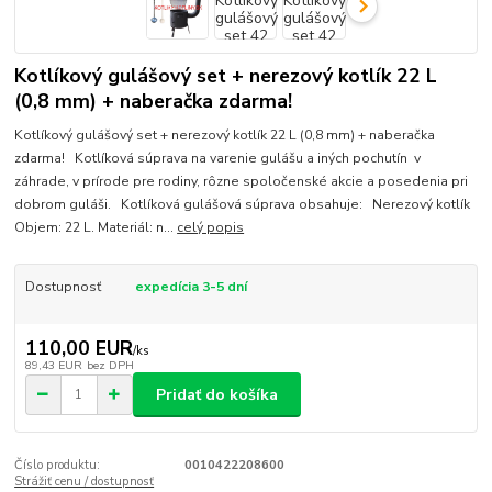
Kotlíkový gulášový set + nerezový kotlík 22 L
(0,8 mm) + naberačka zdarma!
Kotlíkový gulášový set + nerezový kotlík 22 L (0,8 mm) + naberačka
zdarma! Kotlíková súprava na varenie gulášu a iných pochutín v
záhrade, v prírode pre rodiny, rôzne spoločenské akcie a posedenia pri
dobrom guláši. Kotlíková gulášová súprava obsahuje: Nerezový kotlík
Objem: 22 L. Materiál: n...
celý popis
Dostupnosť
expedícia 3-5 dní
110,00 EUR
/
ks
89,43 EUR
bez DPH
Pridať do košíka
Číslo produktu:
0010422208600
Strážiť cenu / dostupnosť