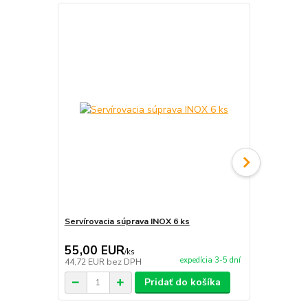
Servírovacia súprava INOX 6 ks
Servírovací 
55,00 EUR
9,95 EU
/
ks
expedícia 3-5 dní
44,72 EUR
bez DPH
8,09 EUR
be
Pridať do košíka