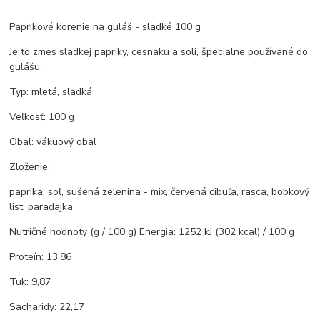
Paprikové korenie na guláš - sladké 100 g
Je to zmes sladkej papriky, cesnaku a soli, špecialne používané do
gulášu.
Typ: mletá, sladká
Veľkosť: 100 g
Obal: vákuový obal
Zloženie:
paprika, soľ, sušená zelenina - mix, červená cibuľa, rasca, bobkový
list, paradajka
Nutričné hodnoty (g / 100 g) Energia: 1252 kJ (302 kcal) / 100 g
Proteín: 13,86
Tuk: 9,87
Sacharidy: 22,17