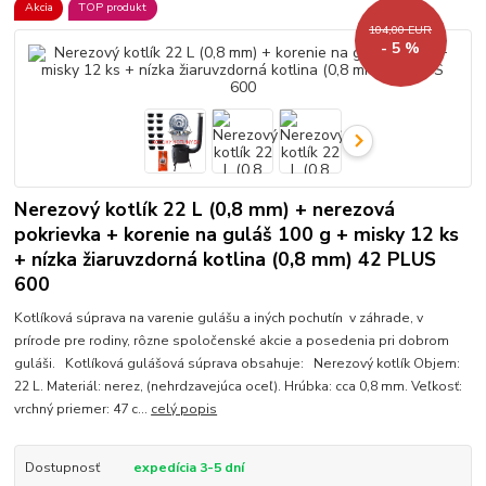
Akcia
TOP produkt
104,00 EUR
- 5 %
Nerezový kotlík 22 L (0,8 mm) + nerezová
pokrievka + korenie na guláš 100 g + misky 12 ks
+ nízka žiaruvzdorná kotlina (0,8 mm) 42 PLUS
600
Kotlíková súprava na varenie gulášu a iných pochutín v záhrade, v
prírode pre rodiny, rôzne spoločenské akcie a posedenia pri dobrom
guláši. Kotlíková gulášová súprava obsahuje: Nerezový kotlík Objem:
22 L. Materiál: nerez, (nehrdzavejúca oceľ). Hrúbka: cca 0,8 mm. Veľkosť:
vrchný priemer: 47 c...
celý popis
Dostupnosť
expedícia 3-5 dní