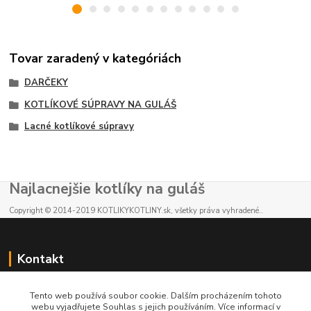
Tovar zaradený v kategóriách
DARČEKY
KOTLÍKOVÉ SÚPRAVY NA GULÁŠ
Lacné kotlíkové súpravy
Najlacnejšie kotlíky na guláš
Copyright © 2014-2019 KOTLIKYKOTLINY.sk, všetky práva vyhradené..
Kontakt
E-shop: +421 902 212 007
Tento web používá soubor cookie. Dalším procházením tohoto
od 8:00 - do 16:00 hod
webu vyjadřujete Souhlas s jejich používáním. Více informací v