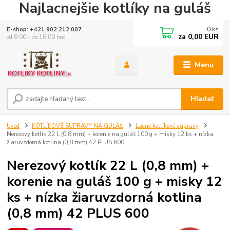
Najlacnejšie kotlíky na guláš
0
ks
E-shop: +421 902 212 007
za
0,00 EUR
od 8:00 - do 16:00 hod
Menu
Hľadať
Úvod
KOTLÍKOVÉ SÚPRAVY NA GULÁŠ
Lacné kotlíkové súpravy
Nerezový kotlík 22 L (0,8 mm) + korenie na guláš 100 g + misky 12 ks + nízka
žiaruvzdorná kotlina (0,8 mm) 42 PLUS 600
Nerezový kotlík 22 L (0,8 mm) +
korenie na guláš 100 g + misky 12
ks + nízka žiaruvzdorná kotlina
(0,8 mm) 42 PLUS 600