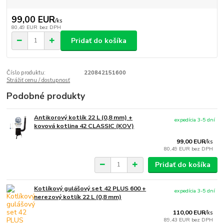
99,00 EUR
/
ks
80,49 EUR
bez DPH
Pridať do košíka
Číslo produktu:
220842151600
Strážiť cenu / dostupnosť
Podobné produkty
Antikorový kotlík 22 L (0,8 mm) +
expedícia 3-5 dní
kovová kotlina 42 CLASSIC (KOV)
99,00 EUR
/
ks
80,49 EUR
bez DPH
Pridať do košíka
Kotlíkový gulášový set 42 PLUS 600 +
expedícia 3-5 dní
nerezový kotlík 22 L (0,8 mm)
110,00 EUR
/
ks
89,43 EUR
bez DPH