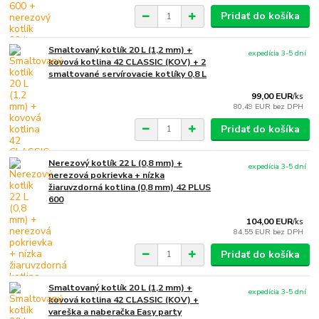
Pridať do košíka
Smaltovaný kotlík 20 L (1,2 mm) +
expedícia 3-5 dní
kovová kotlina 42 CLASSIC (KOV) + 2
smaltované servírovacie kotlíky 0,8 L
99,00 EUR
/
ks
80,49 EUR
bez DPH
Pridať do košíka
Nerezový kotlík 22 L (0,8 mm) +
expedícia 3-5 dní
nerezová pokrievka + nízka
žiaruvzdorná kotlina (0,8 mm) 42 PLUS
600
104,00 EUR
/
ks
84,55 EUR
bez DPH
Pridať do košíka
Smaltovaný kotlík 20 L (1,2 mm) +
expedícia 3-5 dní
kovová kotlina 42 CLASSIC (KOV) +
vareška a naberačka Easy party