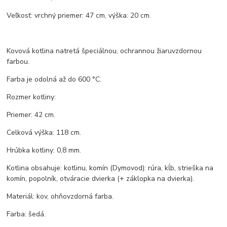
Veľkosť: vrchný priemer: 47 cm, výška: 20 cm.
Kovová kotlina natretá špeciálnou, ochrannou žiaruvzdornou
farbou.
Farba je odolná až do 600 °C.
Rozmer kotliny:
Priemer: 42 cm.
Celková výška: 118 cm.
Hrúbka kotliny: 0,8 mm.
Kotlina obsahuje: kotlinu, komín (Dymovod): rúra, kĺb, strieška na
komín, popolník, otváracie dvierka (+ záklopka na dvierka).
Materiál: kov, ohňovzdorná farba.
Farba: šedá.