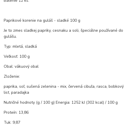
Balenie 12 ks.
Paprikové korenie na guláš - sladké 100 g
Je to zmes sladkej papriky, cesnaku a soli, špeciálne používané do
gulášu.
Typ: mletá, sladká
Veľkosť: 100 g
Obal: vákuový obal
Zloženie:
paprika, soľ, sušená zelenina - mix, červená cibuľa, rasca, bobkový
list, paradajka
Nutričné hodnoty (g / 100 g) Energia: 1252 kJ (302 kcal) / 100 g
Proteín: 13,86
Tuk: 9,87