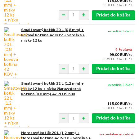
115,00 EUR
/
ks
93,50 EUR
bez DPH
Pridať do košíka
Smaltovaný kotlík 20 L (0,8 mm) +
expedícia 3-5 dní
kovová kotlina 42 KOV + vareška +
misky 12 ks
6 % zľava
99,00 EUR
/
ks
80,49 EUR
bez DPH
Pridať do košíka
Smaltovaný kotlík 22 L (1,2 mm) +
expedícia 3-5 dní
misky 12 ks + nízka žiaruvzdorná
kotlina (0,8 mm) 42 PLUS 600
115,00 EUR
/
ks
93,50 EUR
bez DPH
Pridať do košíka
Nerezový kotlík 20 L (1,2 mm) +
momentálne vypredané
Nerezová kotlina 42 INOX + vareška +