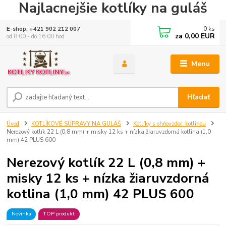
Najlacnejšie kotlíky na guláš
0
ks
E-shop: +421 902 212 007
za
0,00 EUR
od 8:00 - do 16:00 hod
Menu
Hľadať
Úvod
KOTLÍKOVÉ SÚPRAVY NA GULÁŠ
Kotlíky s ohňovzdor. kotlinou
Nerezový kotlík 22 L (0,8 mm) + misky 12 ks + nízka žiaruvzdorná kotlina (1,0
mm) 42 PLUS 600
Nerezový kotlík 22 L (0,8 mm) +
misky 12 ks + nízka žiaruvzdorná
kotlina (1,0 mm) 42 PLUS 600
Novinka
TOP produkt