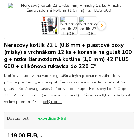
Nerezový kotlík 22 L (0,8 mm + plastové boxy
(misky) s vrchnákom 12 ks + korenie na guláš 100
g + nízka žiaruvzdorná kotlina (1,0 mm) 42 PLUS
600 + silikónová rukavica do 220 C°
Kotlíková súprava na varenie gulášu a iných pochutín v záhrade, v
prírode pre rodiny, rôzne spoločenské akcie a posedenia pri dobrom
guláši. Kotlíková gulášová súprava obsahuje: Nerezový kotlík Objem:
22 L. Materiál: nerez, (nehrdzavejúca oceľ). Hrúbka: cca 0,8 mm. Veľkosť:
vrchný priemer: 47 c...
celý popis
Dostupnosť
expedícia 3-5 dní
119,00 EUR
/
ks