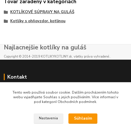
Tovar zaradený v kategóriách
KOTLÍKOVÉ SÚPRAVY NA GULÁŠ
Kotlíky s ohňovzdor. kotlinou
Najlacnejšie kotlíky na guláš
Copyright © 2014-2019 KOTLIKYKOTLINY.sk, všetky práva vyhradené..
Kontakt
E-shop: +421 902 212 007
Tento web používá soubor cookie. Dalším procházením tohoto
od 8:00 - do 16:00 hod
webu vyjadřujete Souhlas s jejich používáním. Více informací v
pod kategorií Obchodních podmínek.
info@kotlikykotliny.sk
Súhlasím
Nastavenia