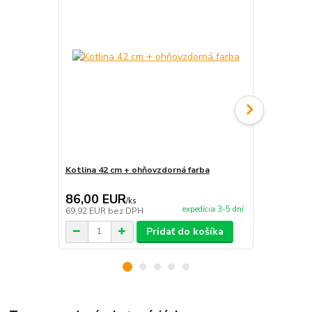
Kotlina 42 cm + ohňovzdorná farba
Zapaľovač F
86,00 EUR
6,50 EU
/
ks
expedícia 3-5 dní
69,92 EUR
bez DPH
5,28 EUR
be
Pridať do košíka