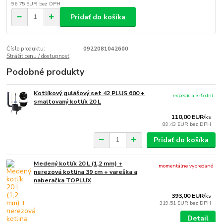
96,75 EUR
bez DPH
Pridať do košíka
Číslo produktu:
0922081042600
Strážiť cenu / dostupnosť
Podobné produkty
Kotlíkový gulášový set 42 PLUS 600 +
expedícia 3-5 dní
smaltovaný kotlík 20 L
110,00 EUR
/
ks
89,43 EUR
bez DPH
Pridať do košíka
Medený kotlík 20 L (1,2 mm) +
momentálne vypredané
nerezová kotlina 39 cm + vareška a
naberačka TOPLUX
393,00 EUR
/
ks
319,51 EUR
bez DPH
Detail