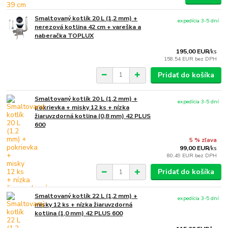
Smaltovaný kotlík 20 L (1,2 mm) +
expedícia 3-5 dní
nerezová kotlina 42 cm + vareška a
naberačka TOPLUX
195,00 EUR
/
ks
158,54 EUR
bez DPH
Pridať do košíka
Smaltovaný kotlík 20 L (1,2 mm) +
expedícia 3-5 dní
pokrievka + misky 12 ks + nízka
žiaruvzdorná kotlina (0,8 mm) 42 PLUS
600
5 % zľava
99,00 EUR
/
ks
80,49 EUR
bez DPH
Pridať do košíka
Smaltovaný kotlík 22 L (1,2 mm) +
expedícia 3-5 dní
misky 12 ks + nízka žiaruvzdorná
kotlina (1,0 mm) 42 PLUS 600