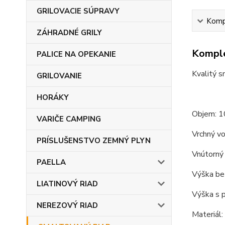
GRILOVACIE SÚPRAVY
Kompl
ZÁHRADNÉ GRILY
Komple
PALICE NA OPEKANIE
Kvalitý s
GRILOVANIE
HORÁKY
Objem: 10
VARIČE CAMPING
Vrchný vo
PRÍSLUŠENSTVO ZEMNÝ PLYN
Vnútorný 
PAELLA
Výška bez
LIATINOVÝ RIAD
Výška s p
NEREZOVÝ RIAD
Materiál: