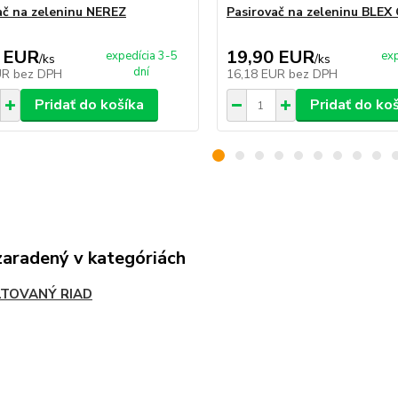
ač na zeleninu NEREZ
Pasirovač na zeleninu BLEX
 EUR
19,90 EUR
expedícia 3-5
exp
/
ks
/
ks
dní
UR
bez DPH
16,18 EUR
bez DPH
Pridať do košíka
Pridať do ko
zaradený v kategóriách
TOVANÝ RIAD