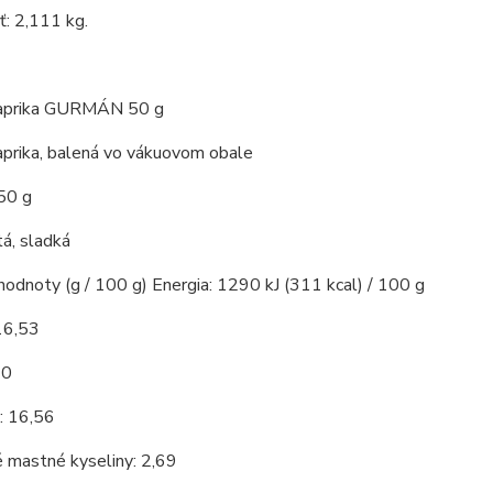
: 2,111 kg.
paprika GURMÁN 50 g
aprika, balená vo vákuovom obale
50 g
á, sladká
hodnoty (g / 100 g) Energia: 1290 kJ (311 kcal) / 100 g
16,53
10
: 16,56
 mastné kyseliny: 2,69