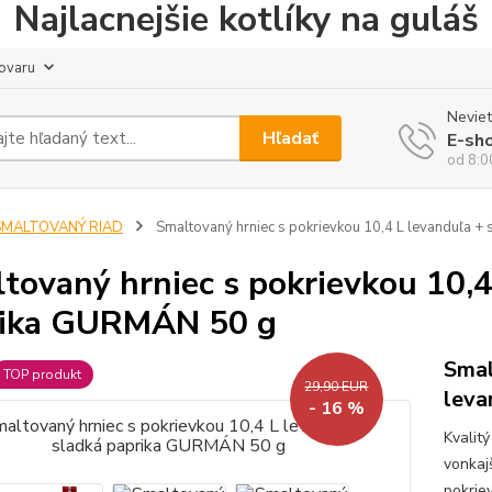
Najlacnejšie kotlíky na guláš
tovaru
Neviet
Hľadať
E-sh
od 8:0
SMALTOVANÝ RIAD
Smaltovaný hrniec s pokrievkou 10,4 L levanduľa 
tovaný hrniec s pokrievkou 10,4
rika GURMÁN 50 g
Smal
TOP produkt
29,90 EUR
leva
- 16 %
Kvalit
vonkaj
pokriev