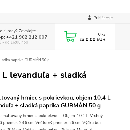
Prihlásenie
e si rady? Zavolajte.
0
ks
op: +421 902 212 007
za
0,00 EUR
0 - do 16:00 hod
+ sladká paprika GURMÁN 50 g
 L levanduľa + sladká
tovaný hrniec s pokrievkou, objem 10,4 L
nduľa + sladká paprika GURMÁN 50 g
ý smaltovaný hrniec s pokriekvou. Objem: 10,4 L. Vrchný
ší priemer: 28,6 cm. Vnútorný priemer: 26 cm. Výška bez
ky: 20,8 cm. Výška s pokrievkou: 25,5 cm. Materiál: