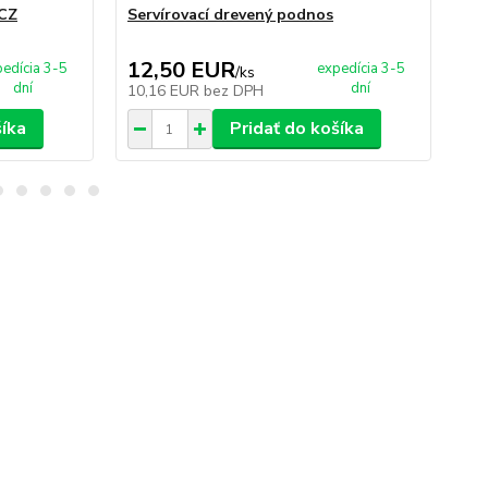
 CZ
Servírovací drevený podnos
Se
ks
12,50 EUR
5
edícia 3-5
expedícia 3-5
/
ks
dní
dní
10,16 EUR
bez DPH
48
šíka
Pridať do košíka