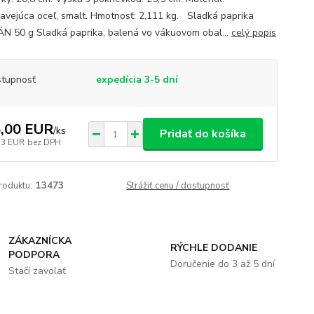
avejúca oceľ, smalt. Hmotnosť: 2,111 kg. Sladká paprika
 50 g Sladká paprika, balená vo vákuovom obal...
celý popis
tupnosť
expedícia 3-5 dní
,00 EUR
/
ks
Pridať do košíka
33 EUR
bez DPH
roduktu:
13473
Strážiť cenu / dostupnosť
ZÁKAZNÍCKA
RÝCHLE DODANIE
PODPORA
Doručenie do 3 až 5 dní
Stačí zavolať