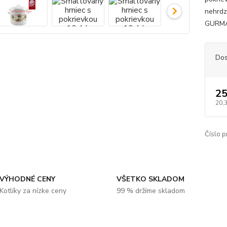
nehrdz
GURMÁN
Dos
25
20,
Číslo p
VÝHODNÉ CENY
VŠETKO SKLADOM
Kotlíky za nízke ceny
99 % držíme skladom