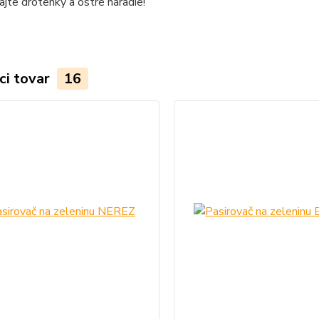
jte drôtenky a ostré náradie!
ci tovar
16