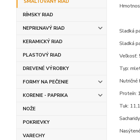
SMALTOVANÝ RIAD
Hmotnosť
RÍMSKY RIAD
NEPRIĽNAVÝ RIAD
Sladká 
KERAMICKÝ RIAD
Sladká p
PLASTOVÝ RIAD
Veľkosť: 
Typ: mlet
DREVENÉ VÝROBKY
Nutričné 
FORMY NA PEČENIE
Proteín: 
KORENIE - PAPRIKA
Tuk: 11,
NOŽE
Sacharidy
POKRIEVKY
Nasýtené
VARECHY