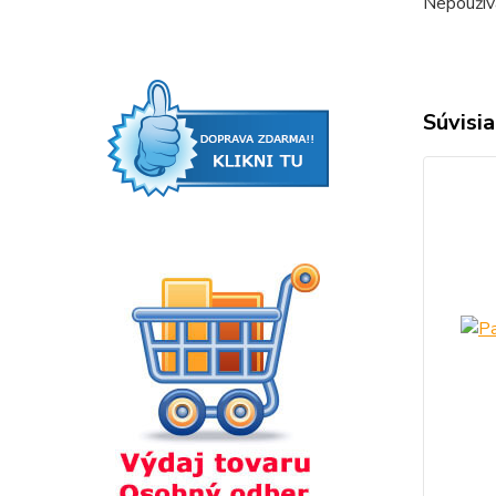
Nepoužíva
Súvisia