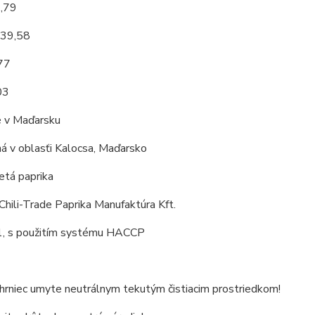
3,79
 39,58
,77
03
 v Maďarsku
á v oblasťi Kalocsa, Maďarsko
tá paprika
Chili-Trade Paprika Manufaktúra Kft.
, s použitím systému HACCP
 hrniec umyte neutrálnym tekutým čistiacim prostriedkom!