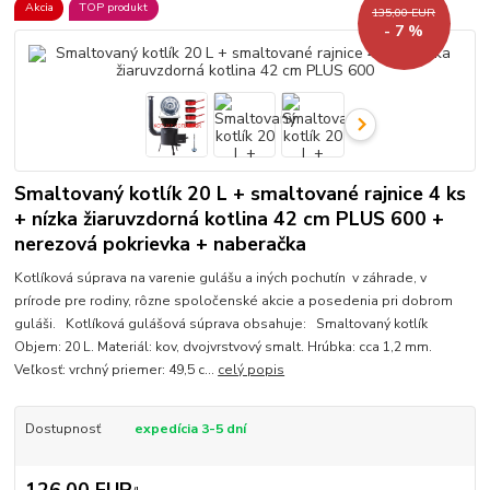
Akcia
TOP produkt
135,00 EUR
- 7 %
Smaltovaný kotlík 20 L + smaltované rajnice 4 ks
+ nízka žiaruvzdorná kotlina 42 cm PLUS 600 +
nerezová pokrievka + naberačka
Kotlíková súprava na varenie gulášu a iných pochutín v záhrade, v
prírode pre rodiny, rôzne spoločenské akcie a posedenia pri dobrom
guláši. Kotlíková gulášová súprava obsahuje: Smaltovaný kotlík
Objem: 20 L. Materiál: kov, dvojvrstvový smalt. Hrúbka: cca 1,2 mm.
Veľkosť: vrchný priemer: 49,5 c...
celý popis
Dostupnosť
expedícia 3-5 dní