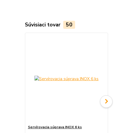
Súvisiaci tovar
50
TOP produkt
Servírovacia súprava INOX 6 ks
Servírovaci