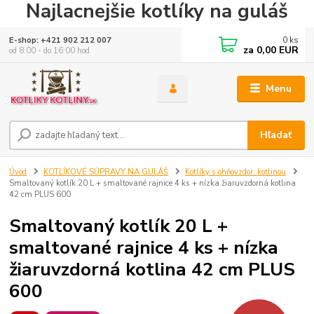
Najlacnejšie kotlíky na guláš
0
ks
E-shop: +421 902 212 007
za
0,00 EUR
od 8:00 - do 16:00 hod
Menu
Hľadať
Úvod
KOTLÍKOVÉ SÚPRAVY NA GULÁŠ
Kotlíky s ohňovzdor. kotlinou
Smaltovaný kotlík 20 L + smaltované rajnice 4 ks + nízka žiaruvzdorná kotlina
42 cm PLUS 600
Smaltovaný kotlík 20 L +
smaltované rajnice 4 ks + nízka
žiaruvzdorná kotlina 42 cm PLUS
600