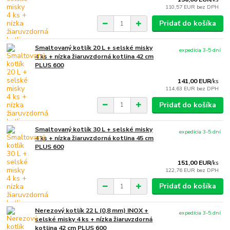
110,57 EUR
bez DPH
Pridať do košíka
Smaltovaný kotlík 20 L + selské misky
expedícia 3-5 dní
4 ks + nízka žiaruvzdorná kotlina 42 cm
PLUS 600
141,00 EUR
/
ks
114,63 EUR
bez DPH
Pridať do košíka
Smaltovaný kotlík 30 L + selské misky
expedícia 3-5 dní
4 ks + nízka žiaruvzdorná kotlina 45 cm
PLUS 600
151,00 EUR
/
ks
122,76 EUR
bez DPH
Pridať do košíka
Nerezový kotlík 22 L (0,8 mm) INOX +
expedícia 3-5 dní
selské misky 4 ks + nízka žiaruvzdorná
kotlina 42 cm PLUS 600