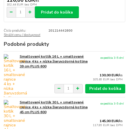
126,00 EUR
/
ks
102,44 EUR
bez DPH
Pridať do košíka
Číslo produktu:
201214442600
Strážiť cenu / dostupnosť
Podobné produkty
Smaltovaný kotlík 16 L + smaltované
expedícia 3-5 dní
rajnice 4 ks + nízka žiaruvzdorná kotlina
39 cm PLUS 600
130,00 EUR
/
ks
105,69 EUR
bez DPH
Pridať do košíka
Smaltovaný kotlík 30 L + smaltované
expedícia 3-5 dní
rajnice 4 ks + nízka žiaruvzdorná kotlina
45 cm PLUS 600
145,00 EUR
/
ks
117,89 EUR
bez DPH