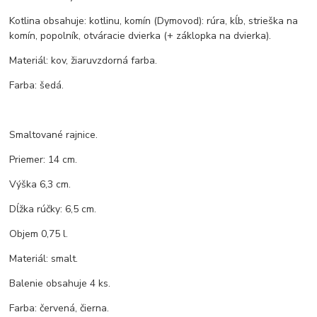
Kotlina obsahuje: kotlinu, komín (Dymovod): rúra, kĺb, strieška na
komín, popolník, otváracie dvierka (+ záklopka na dvierka).
Materiál: kov, žiaruvzdorná farba.
Farba: šedá.
Smaltované rajnice.
Priemer: 14 cm.
Výška 6,3 cm.
Dĺžka rúčky: 6,5 cm.
Objem 0,75 l.
Materiál: smalt.
Balenie obsahuje 4 ks.
Farba: červená, čierna.