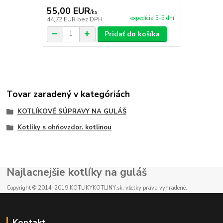
55,00 EUR
59,90 E
/
ks
expedícia 3-5 dní
44,72 EUR
bez DPH
48,70 EUR
b
Pridať do košíka
Tovar zaradený v kategóriách
KOTLÍKOVÉ SÚPRAVY NA GULÁŠ
Kotlíky s ohňovzdor. kotlinou
Najlacnejšie kotlíky na guláš
Copyright © 2014-2019 KOTLIKYKOTLINY.sk, všetky práva vyhradené..
Kontakt