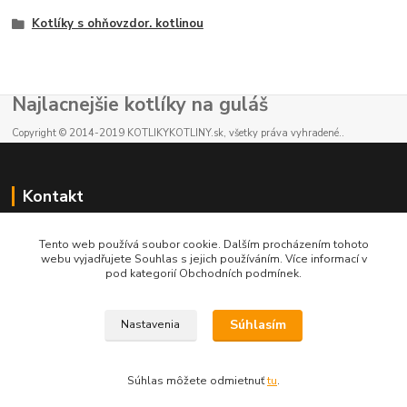
Kotlíky s ohňovzdor. kotlinou
Najlacnejšie kotlíky na guláš
Copyright © 2014-2019 KOTLIKYKOTLINY.sk, všetky práva vyhradené..
Kontakt
E-shop: +421 902 212 007
Tento web používá soubor cookie. Dalším procházením tohoto
od 8:00 - do 16:00 hod
webu vyjadřujete Souhlas s jejich používáním. Více informací v
pod kategorií Obchodních podmínek.
info@kotlikykotliny.sk
Súhlasím
Nastavenia
Súhlas môžete odmietnuť
tu
.
Vytvorené na
Eshop-rychlo.sk