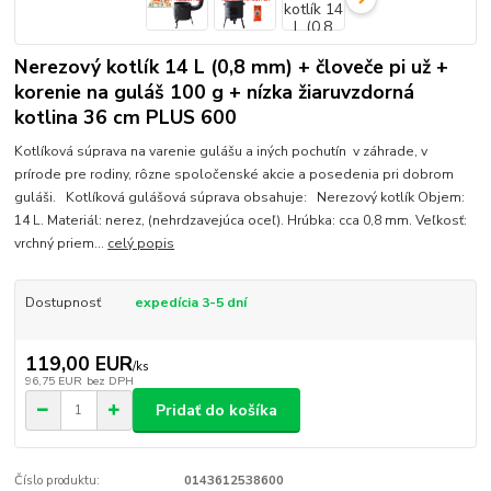
Nerezový kotlík 14 L (0,8 mm) + človeče pi už +
korenie na guláš 100 g + nízka žiaruvzdorná
kotlina 36 cm PLUS 600
Kotlíková súprava na varenie gulášu a iných pochutín v záhrade, v
prírode pre rodiny, rôzne spoločenské akcie a posedenia pri dobrom
guláši. Kotlíková gulášová súprava obsahuje: Nerezový kotlík Objem:
14 L. Materiál: nerez, (nehrdzavejúca oceľ). Hrúbka: cca 0,8 mm. Veľkosť:
vrchný priem...
celý popis
Dostupnosť
expedícia 3-5 dní
119,00 EUR
/
ks
96,75 EUR
bez DPH
Pridať do košíka
Číslo produktu:
0143612538600