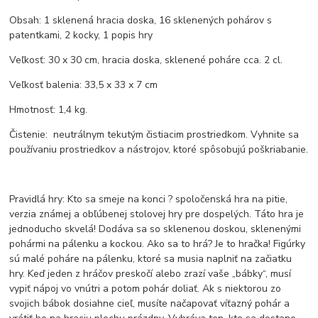
Obsah: 1 sklenená hracia doska, 16 sklenených pohárov s
patentkami, 2 kocky, 1 popis hry
Veľkosť: 30 x 30 cm, hracia doska, sklenené poháre cca. 2 cl.
Veľkosť balenia: 33,5 x 33 x 7 cm
Hmotnosť: 1,4 kg.
Čistenie: neutrálnym tekutým čistiacim prostriedkom. Vyhnite sa
používaniu prostriedkov a nástrojov, ktoré spôsobujú poškriabanie.
Pravidlá hry: Kto sa smeje na konci ? spoločenská hra na pitie,
verzia známej a obľúbenej stolovej hry pre dospelých. Táto hra je
jednoducho skvelá! Dodáva sa so sklenenou doskou, sklenenými
pohármi na pálenku a kockou. Ako sa to hrá? Je to hračka! Figúrky
sú malé poháre na pálenku, ktoré sa musia naplniť na začiatku
hry. Keď jeden z hráčov preskočí alebo zrazí vaše „bábky“, musí
vypiť nápoj vo vnútri a potom pohár doliať. Ak s niektorou zo
svojich bábok dosiahne cieľ, musíte načapovať víťazný pohár a