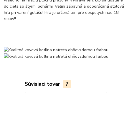
vrátiť ho na hraciu plochu prázdny. Vyhráva ten, kto sa dostane
do cieľa so štyrmi pohármi. Veľmi zábavná a odporúčaná stolová
hra pri varení gulášu! Hra je určená len pre dospelých nad 18
rokov!!
Súvisiaci tovar
7