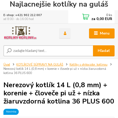
Najlacnejšie kotlíky na guláš
0
ks
E-shop: +421 902 212 007
za
0,00 EUR
od 8:00 - do 16:00 hod
Menu
Hľadať
Úvod
KOTLÍKOVÉ SÚPRAVY NA GULÁŠ
Kotlíky s ohňovzdor. kotlinou
Nerezový kotlík 14 L (0,8 mm) + korenie + človeče pi už + nízka žiaruvzdorná
kotlina 36 PLUS 600
Nerezový kotlík 14 L (0,8 mm) +
korenie + človeče pi už + nízka
žiaruvzdorná kotlina 36 PLUS 600
Novinka