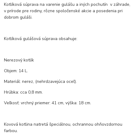
Kotlíková súprava na varenie gulášu a iných pochutín v záhrade,
v prírode pre rodiny, rôzne spoločenské akcie a posedenia pri
dobrom guláši.
Kotlíková gulášová súprava obsahuje:
Nerezový kotlík
Objem: 14 L.
Materiál: nerez, (nehrdzavejúca oceľ).
Hrúbka: cca 0,8 mm.
Veľkosť: vrchný priemer: 41 cm, výška: 18 cm.
Kovová kotlina natretá špeciálnou, ochrannou ohňovzdornou
farbou.