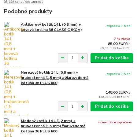
Strážiť cenu / dostupnosť
Podobné produkty
Antikorový kotlík 14 L (0,8 mm) +
expedícia 3-5 dní
kovová kotlina 36 CLASSIC (KOV)
7 % zľava
85,00 EUR
/
ks
69,11 EUR
bez DPH
Pridať do košíka
Nerezový kotlík 14 L (0,8 mm) +
expedícia 3-5 dní
hrubostenná (1,5 mm) a žiaruvzdorná
kotlina 36 PLUS 600
148,00 EUR
/
ks
120,33 EUR
bez DPH
Pridať do košíka
Medený kotlik 14 L (1,2 mm) +
momentálne vypredané
hrubostenná (1,5 mm) žiaruvzdorná
kotlina 36 PLUS 600