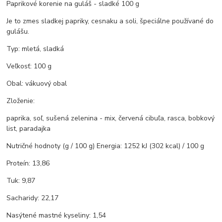
Paprikové korenie na guláš - sladké 100 g
Je to zmes sladkej papriky, cesnaku a soli, špeciálne používané do
gulášu.
Typ: mletá, sladká
Veľkosť: 100 g
Obal: vákuový obal
Zloženie:
paprika, soľ, sušená zelenina - mix, červená cibuľa, rasca, bobkový
list, paradajka
Nutričné hodnoty (g / 100 g) Energia: 1252 kJ (302 kcal) / 100 g
Proteín: 13,86
Tuk: 9,87
Sacharidy: 22,17
Nasýtené mastné kyseliny: 1,54