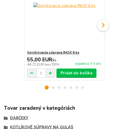
Servírovacia súprava INOX 6 ks
Servírovací 
55,00 EUR
9,95 EU
/
ks
expedícia 3-5 dní
44,72 EUR
bez DPH
8,09 EUR
be
Pridať do košíka
Tovar zaradený v kategóriách
DARČEKY
KOTLÍKOVÉ SÚPRAVY NA GULÁŠ