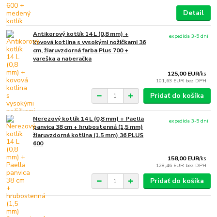
Detail
Antikorový kotlík 14 L (0,8 mm) +
expedícia 3-5 dní
kovová kotlina s vysokými nožičkami 36
cm, žiaruvzdorná farba Plus 700 +
vareška a naberačka
125,00 EUR
/
ks
101,63 EUR
bez DPH
Pridať do košíka
Nerezový kotlík 14 L (0,8 mm) + Paella
expedícia 3-5 dní
panvica 38 cm + hrubostenná (1,5 mm)
žiaruvzdorná kotlina (1,5 mm) 36 PLUS
600
158,00 EUR
/
ks
128,46 EUR
bez DPH
Pridať do košíka