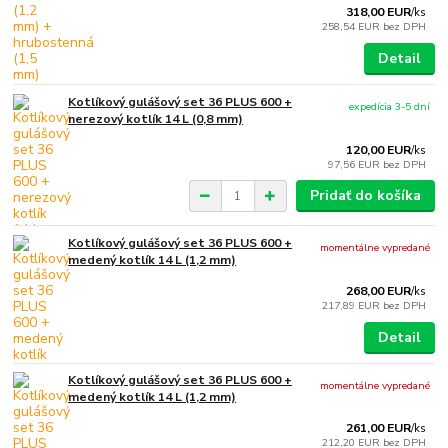
318,00 EUR
/
ks
258,54 EUR
bez DPH
Detail
Kotlíkový gulášový set 36 PLUS 600 +
expedícia 3-5 dní
nerezový kotlík 14 L (0,8 mm)
120,00 EUR
/
ks
97,56 EUR
bez DPH
Pridať do košíka
Kotlíkový gulášový set 36 PLUS 600 +
momentálne vypredané
medený kotlík 14 L (1,2 mm)
268,00 EUR
/
ks
217,89 EUR
bez DPH
Detail
Kotlíkový gulášový set 36 PLUS 600 +
momentálne vypredané
medený kotlík 14 L (1,2 mm)
261,00 EUR
/
ks
212,20 EUR
bez DPH