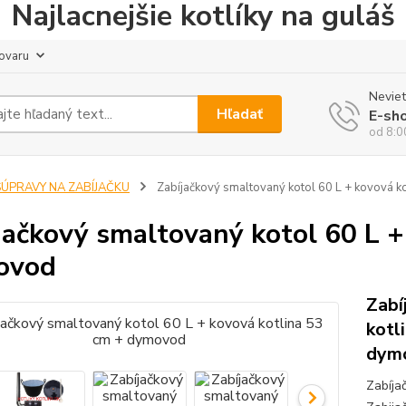
Najlacnejšie kotlíky na guláš
tovaru
Neviet
Hľadať
E-sh
od 8:0
SÚPRAVY NA ZABÍJAČKU
Zabíjačkový smaltovaný kotol 60 L + kovová k
jačkový smaltovaný kotol 60 L +
ovod
Zabí
kotl
dym
Zabíja