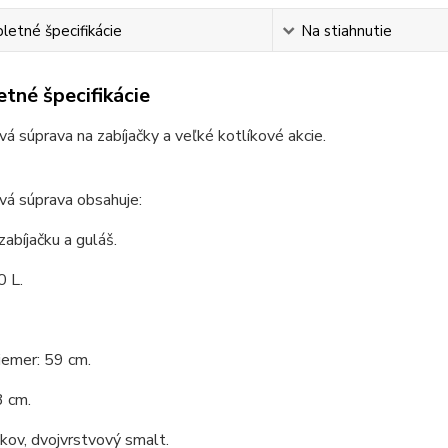
etné špecifikácie
Na stiahnutie
tné špecifikácie
vá súprava na zabíjačky a veľké kotlíkové akcie.
vá súprava obsahuje:
zabíjačku a guláš.
0 L.
iemer: 59 cm.
3 cm.
 kov, dvojvrstvový smalt.