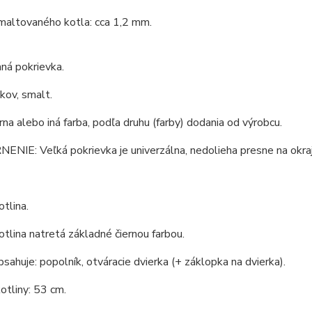
maltovaného kotla: cca 1,2 mm.
ná pokrievka.
 kov, smalt.
erna alebo iná farba, podľa druhu (farby) dodania od výrobcu.
IE: Veľká pokrievka je univerzálna, nedolieha presne na okraj 
tlina.
tlina natretá základné čiernou farbou.
bsahuje: popolník, otváracie dvierka (+ záklopka na dvierka).
otliny: 53 cm.