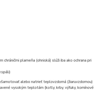
 chráničmi plameňa (ohniská) slúži iba ako ochrana pri
.spáli)
yšamotovať alebo natrieť teplovzdorná (žiaruvzdornou)
tavené vysokým teplotám (kotly, krby, výfuky, komínové