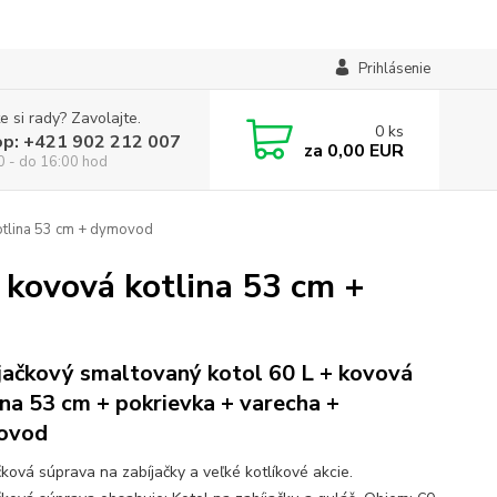
Prihlásenie
e si rady? Zavolajte.
0
ks
op: +421 902 212 007
za
0,00 EUR
0 - do 16:00 hod
otlina 53 cm + dymovod
 kovová kotlina 53 cm +
jačkový smaltovaný kotol 60 L + kovová
ina 53 cm + pokrievka + varecha +
ovod
čková súprava na zabíjačky a veľké kotlíkové akcie.