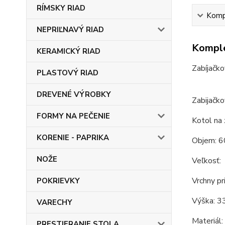
RÍMSKY RIAD
Kompl
NEPRIĽNAVÝ RIAD
Komple
KERAMICKÝ RIAD
Zabíjačko
PLASTOVÝ RIAD
DREVENÉ VÝROBKY
Zabijačko
FORMY NA PEČENIE
Kotol na 
KORENIE - PAPRIKA
Objem: 6
NOŽE
Veľkosť:
Vrchny pr
POKRIEVKY
Výška: 3
VARECHY
Materiál:
PRESTIERANIE STOLA