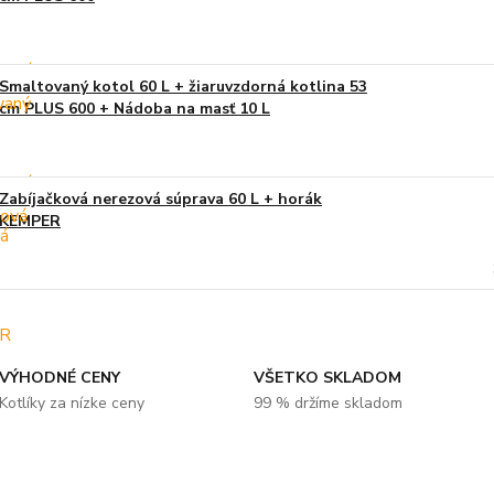
Smaltovaný kotol 60 L + žiaruvzdorná kotlina 53
cm PLUS 600 + Nádoba na masť 10 L
Zabíjačková nerezová súprava 60 L + horák
KEMPER
VÝHODNÉ CENY
VŠETKO SKLADOM
Kotlíky za nízke ceny
99 % držíme skladom