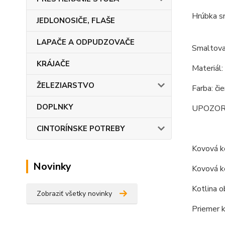
Hrúbka s
JEDLONOSIČE, FLAŠE
LAPAČE A ODPUDZOVAČE
Smaltova
KRÁJAČE
Materiál:
ŽELEZIARSTVO
Farba: či
DOPLNKY
UPOZORNEN
CINTORÍNSKE POTREBY
Kovová ko
Novinky
Kovová ko
Kotlina o
Zobraziť všetky novinky
Priemer k