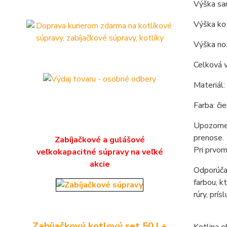
Výška sam
Výška kot
Výška nož
Celková v
Materiál:
Farba: čie
Upozornen
prenose.
Zabíjačkové a gulášové
Pri prvom
veľkokapacitné súpravy na veľké
akcie
Odporúčan
farbou, k
rúry, prís
Zabíjačkový kotlový set 50 L+