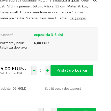
čková súprava obsahuje: Kotol na zabíjačku a guláš. Objem: 60
kosť: Vrchny priemer: 59 cm. Výška: 33 cm. Materiál: kov,
stvový smalt. Hrúbka smaltovaného kotla: cca 1,2 mm.
aná pokrievka. Materiál: kov, smalt. Farba...
celý popis
tupnosť
expedícia 3-5 dní
rozmerný balík
6,00 EUR
platok za dopravu
5,00 EUR
/
ks
Pridať do košíka
,54 EUR
bez DPH
roduktu:
02-60LD
Strážiť cenu / dostupnosť