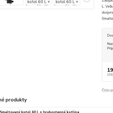
Zabija
L. Veľ
dvojvr
Smaltov
Dos
Nad
Prí
19
158
Číslo p
é produkty
Smaltovaný kotol 60 L + hrubostenná kotlina