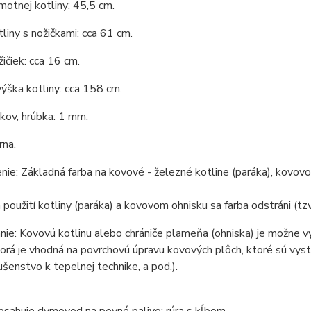
otnej kotliny: 45,5 cm.
liny s nožičkami: cca 61 cm.
ičiek: cca 16 cm.
ýška kotliny: cca 158 cm.
 kov, hrúbka: 1 mm.
rna.
ie: Základná farba na kovové - železné kotline (paráka), kovovom
 použití kotliny (paráka) a kovovom ohnisku sa farba odstráni (tzv
ie: Kovovú kotlinu alebo chrániče plameňa (ohniska) je možne v
torá je vhodná na povrchovú úpravu kovových plôch, ktoré sú vys
lušenstvo k tepelnej technike, a pod.).