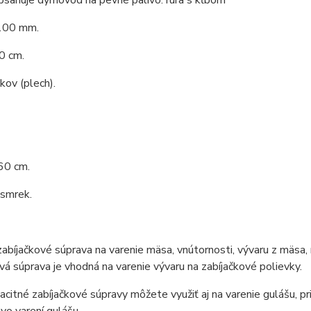
bsahuje dymovod na pevné palivo: rúra s kĺbom
100 mm.
0 cm.
 kov (plech).
60 cm.
 smrek.
zabíjačkové súprava na varenie mäsa, vnútornosti, vývaru z mäsa, 
vá súprava je vhodná na varenie vývaru na zabíjačkové polievky.
citné zabíjačkové súpravy môžete využiť aj na varenie gulášu, pri