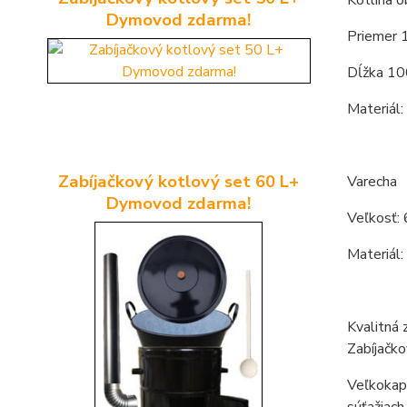
Kotlina o
Dymovod zdarma!
Priemer 
Dĺžka 10
Materiál:
Zabíjačkový kotlový set 60 L+
Varecha
Dymovod zdarma!
Veľkosť: 
Materiál:
Kvalitná 
Zabíjačko
Veľkokapa