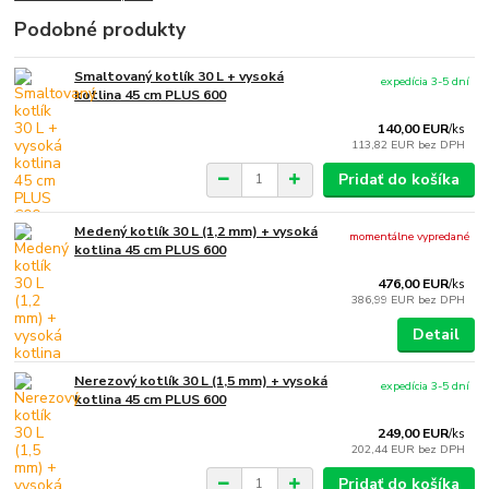
Podobné produkty
Smaltovaný kotlík 30 L + vysoká
expedícia 3-5 dní
kotlina 45 cm PLUS 600
140,00 EUR
/
ks
113,82 EUR
bez DPH
Pridať do košíka
Medený kotlík 30 L (1,2 mm) + vysoká
momentálne vypredané
kotlina 45 cm PLUS 600
476,00 EUR
/
ks
386,99 EUR
bez DPH
Detail
Nerezový kotlík 30 L (1,5 mm) + vysoká
expedícia 3-5 dní
kotlina 45 cm PLUS 600
249,00 EUR
/
ks
202,44 EUR
bez DPH
Pridať do košíka