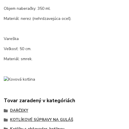
Objem naberačky: 350 ml.
Materiál: nerez (nehrdzavejúca oceľ).
Vareška
Veľkosť: 50 cm.
Materiál: smrek.
Tovar zaradený v kategóriách
DARČEKY
KOTLÍKOVÉ SÚPRAVY NA GULÁŠ
Kotlíky s ohňovzdor. kotlinou