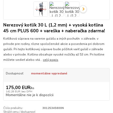
Nerezový kotlík 30 L (1,2 mm) + vysoká kotlina
45 cm PLUS 600 + vareška + naberačka zdarma!
Kotlíková súprava na varenie gulášu a iných pochutín v záhrade, v
prírode pre rodiny, rôzne spoločenské akcie a posedenia pri dobrom
guláši. Pri tejto kotlíkovej súprave bude pôžitok variť guláš v záhrade
alebo v prírode. Kotlina obsahuje vysoké nožičky až 53 cm. Pri kotline
môžete sedieť alebo stá...
celý popis
Dostupnosť
momentálne vypredané
175,00 EUR
/
ks
142,28 EUR
bez DPH
Momentálne nie je k dispozícii
Číslo produktu:
30125345600N
Strážiť cenu / dostupnosť