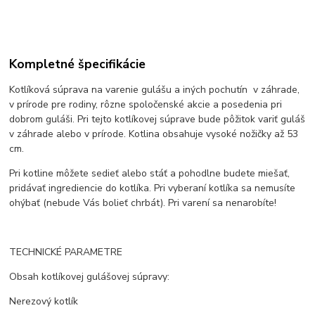
Kompletné špecifikácie
Kotlíková súprava na varenie gulášu a iných pochutín v záhrade,
v prírode pre rodiny, rôzne spoločenské akcie a posedenia pri
dobrom guláši. Pri tejto kotlíkovej súprave bude pôžitok variť guláš
v záhrade alebo v prírode. Kotlina obsahuje vysoké nožičky až 53
cm.
Pri kotline môžete sedieť alebo stáť a pohodlne budete miešať,
pridávať ingrediencie do kotlíka. Pri vyberaní kotlíka sa nemusíte
ohýbať (nebude Vás bolieť chrbát). Pri varení sa nenarobíte!
TECHNICKÉ PARAMETRE
Obsah kotlíkovej gulášovej súpravy:
Nerezový kotlík