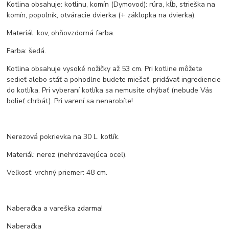
Kotlina obsahuje: kotlinu, komín (Dymovod): rúra, kĺb, strieška na
komín, popolník, otváracie dvierka (+ záklopka na dvierka).
Materiál: kov, ohňovzdorná farba.
Farba: šedá.
Kotlina obsahuje vysoké nožičky až 53 cm. Pri kotline môžete
sedieť alebo stáť a pohodlne budete miešať, pridávať ingrediencie
do kotlíka. Pri vyberaní kotlíka sa nemusíte ohýbať (nebude Vás
bolieť chrbát). Pri varení sa nenarobíte!
Nerezová pokrievka na 30 L. kotlík.
Materiál: nerez (nehrdzavejúca oceľ).
Veľkosť: vrchný priemer: 48 cm.
Naberačka a vareška zdarma!
Naberačka