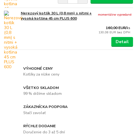
Nerezový kotlík 30 L (0,8 mm) s nitmi +
momentálne vypredané
vysoká kotlina 45 cm PLUS 600
160,00 EUR
/
ks
130,08 EUR
bez DPH
Detail
VÝHODNÉ CENY
Kotlíky za nízke ceny
VŠETKO SKLADOM
99 % držíme skladom
ZÁKAZNÍCKA PODPORA
Stačí zavolať
RÝCHLE DODANIE
Doručenie do 3 až 5 dní