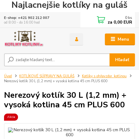
Najlacnejšie kotlíky na guláš
0
ks
E-shop: +421 902 212 007
za
0,00 EUR
od 8:00 - do 16:00 hod
Menu
Hľadať
Úvod
KOTLÍKOVÉ SÚPRAVY NA GULÁŠ
Kotlíky s ohňovzdor. kotlinou
Nerezový kotlík 30 L (1,2 mm) + vysoká kotlina 45 cm PLUS 600
Nerezový kotlík 30 L (1,2 mm) +
vysoká kotlina 45 cm PLUS 600
Akcia